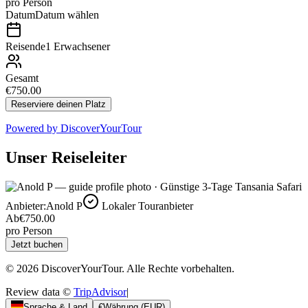
pro Person
Datum
Datum wählen
Reisende
1 Erwachsener
Gesamt
€750.00
Reserviere deinen Platz
Powered by
DiscoverYourTour
Unser Reiseleiter
Anbieter:
Anold P
Lokaler Touranbieter
Ab
€750.00
pro Person
Jetzt buchen
© 2026 DiscoverYourTour. Alle Rechte vorbehalten.
Review data ©
TripAdvisor
|
Sprache & Land
€
Währung
(
EUR
)