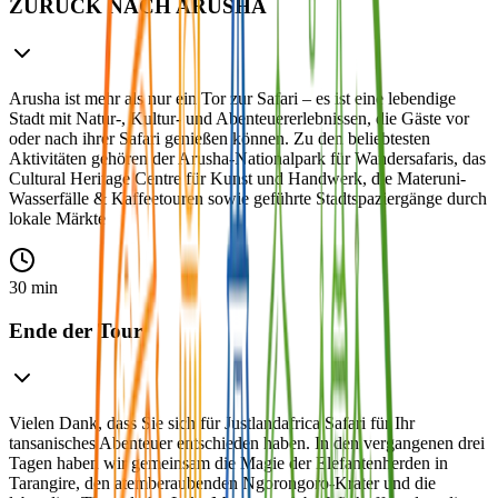
ZURÜCK NACH ARUSHA
Arusha ist mehr als nur ein Tor zur Safari – es ist eine lebendige
Stadt mit Natur-, Kultur- und Abenteuererlebnissen, die Gäste vor
oder nach ihrer Safari genießen können. Zu den beliebtesten
Aktivitäten gehören der Arusha-Nationalpark für Wandersafaris, das
Cultural Heritage Centre für Kunst und Handwerk, die Materuni-
Wasserfälle & Kaffeetouren sowie geführte Stadtspaziergänge durch
lokale Märkte
30 min
Ende der Tour
Vielen Dank, dass Sie sich für Justlandafrica Safari für Ihr
tansanisches Abenteuer entschieden haben. In den vergangenen drei
Tagen haben wir gemeinsam die Magie der Elefantenherden in
Tarangire, den atemberaubenden Ngorongoro-Krater und die