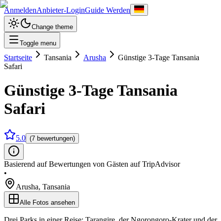
Anmelden
Anbieter-Login
Guide Werden
Change theme
Toggle menu
Startseite
Tansania
Arusha
Günstige 3-Tage Tansania
Safari
Günstige 3-Tage Tansania
Safari
5.0
(7 bewertungen)
Basierend auf Bewertungen von Gästen auf TripAdvisor
•
Arusha
,
Tansania
Alle Fotos ansehen
Drei Parks in einer Reise: Tarangire, der Ngorongoro-Krater und der