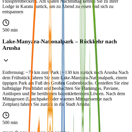
Flusspferdbeckens. Am späten Nachmittag kehren Sie zu Ihrer
Lodge in Karatu zurück, um zu Abend zu essen und sich zu
entspannen
500 min
Lake-Manyara-Nationalpark – Rückkehr nach
Arusha
Entfernung: ~70 km zum Park | ~130 km zurück nach Arusha Nach
dem Frühstück fahren Sie zum Lake-Manyara-Nationalpark, einem
üppigen Park am Fuß des Großen Grabenbruchs. Genießen Sie eine
halbtägige Pirschfahrt und beobachten Sie Flamingos, Paviane,
Antilopen und die berühmten baumkletternden Löwen. Nach dem
Mittagessen (Lunchpaket oder warmes Mittagessen je nach
Zeitplan) fahren Sie zurück in die Stadt Arusha
500 min