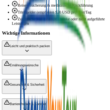
Reiseversicherung & medizinische Rückführung
Trinkgelder (empfohlen $20 USD pro Gast/Tag
Zusätzliche Mahlzeiten, Getränke oder nicht aufgeführte
Leistungen
Wichtige Informationen
Leicht und praktisch packen
Ernährungswünsche
Gesundheit & Sicherheit
Barrierefreiheit & Komfort