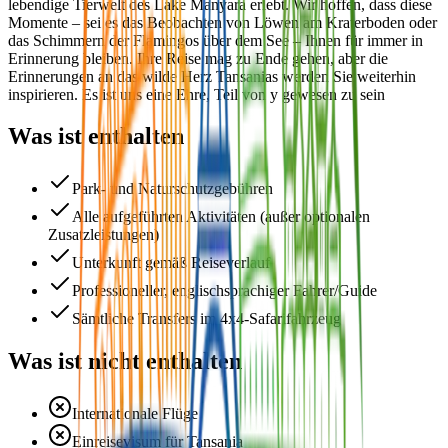
lebendige Tierwelt des Lake Manyara erlebt. Wir hoffen, dass diese
Momente – sei es das Beobachten von Löwen am Kraterboden oder
das Schimmern der Flamingos über dem See – Ihnen für immer in
Erinnerung bleiben. Ihre Reise mag zu Ende gehen, aber die
Erinnerungen an das wilde Herz Tansanias werden Sie weiterhin
inspirieren. Es ist uns eine Ehre, Teil von y gewesen zu sein
Was ist enthalten
Park- und Naturschutzgebühren
Alle aufgeführten Aktivitäten (außer optionalen
Zusatzleistungen)
Unterkunft gemäß Reiseverlauf
Professioneller, englischsprachiger Fahrer/Guide
Sämtliche Transfers im 4x4-Safarifahrzeug
Was ist nicht enthalten
Internationale Flüge
Einreisevisum für Tansania