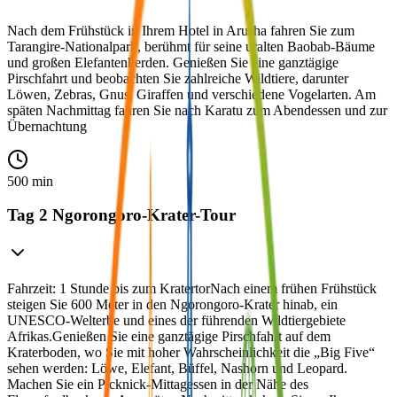
Nach dem Frühstück in Ihrem Hotel in Arusha fahren Sie zum
Tarangire-Nationalpark, berühmt für seine uralten Baobab-Bäume
und großen Elefantenherden. Genießen Sie eine ganztägige
Pirschfahrt und beobachten Sie zahlreiche Wildtiere, darunter
Löwen, Zebras, Gnus, Giraffen und verschiedene Vogelarten. Am
späten Nachmittag fahren Sie nach Karatu zum Abendessen und zur
Übernachtung
500 min
Tag 2 Ngorongoro-Krater-Tour
Fahrzeit: 1 Stunde bis zum KratertorNach einem frühen Frühstück
steigen Sie 600 Meter in den Ngorongoro-Krater hinab, ein
UNESCO-Welterbe und eines der führenden Wildtiergebiete
Afrikas.Genießen Sie eine ganztägige Pirschfahrt auf dem
Kraterboden, wo Sie mit hoher Wahrscheinlichkeit die „Big Five“
sehen werden: Löwe, Elefant, Büffel, Nashorn und Leopard.
Machen Sie ein Picknick-Mittagessen in der Nähe des