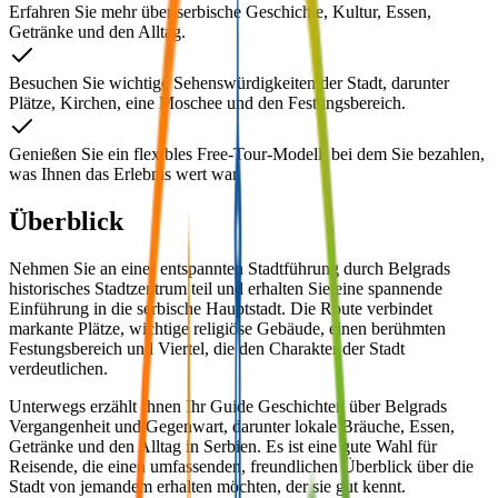
Erfahren Sie mehr über serbische Geschichte, Kultur, Essen,
Getränke und den Alltag.
Besuchen Sie wichtige Sehenswürdigkeiten der Stadt, darunter
Plätze, Kirchen, eine Moschee und den Festungsbereich.
Genießen Sie ein flexibles Free-Tour-Modell, bei dem Sie bezahlen,
was Ihnen das Erlebnis wert war.
Überblick
Nehmen Sie an einer entspannten Stadtführung durch Belgrads
historisches Stadtzentrum teil und erhalten Sie eine spannende
Einführung in die serbische Hauptstadt. Die Route verbindet
markante Plätze, wichtige religiöse Gebäude, einen berühmten
Festungsbereich und Viertel, die den Charakter der Stadt
verdeutlichen.
Unterwegs erzählt Ihnen Ihr Guide Geschichten über Belgrads
Vergangenheit und Gegenwart, darunter lokale Bräuche, Essen,
Getränke und den Alltag in Serbien. Es ist eine gute Wahl für
Reisende, die einen umfassenden, freundlichen Überblick über die
Stadt von jemandem erhalten möchten, der sie gut kennt.