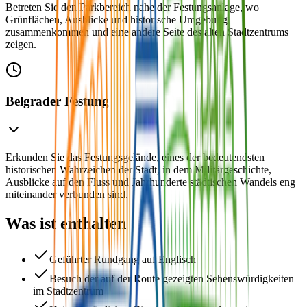
Betreten Sie den Parkbereich nahe der Festungsanlage, wo
Grünflächen, Ausblicke und historische Umgebung
zusammenkommen und eine andere Seite des alten Stadtzentrums
zeigen.
Belgrader Festung
Erkunden Sie das Festungsgelände, eines der bedeutendsten
historischen Wahrzeichen der Stadt, in dem Militärgeschichte,
Ausblicke auf den Fluss und Jahrhunderte städtischen Wandels eng
miteinander verbunden sind.
Was ist enthalten
Geführter Rundgang auf Englisch
Besuch der auf der Route gezeigten Sehenswürdigkeiten
im Stadtzentrum