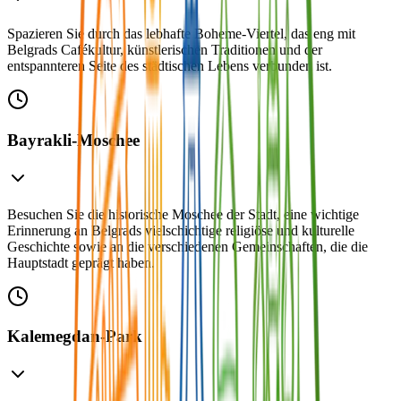
Spazieren Sie durch das lebhafte Boheme-Viertel, das eng mit
Belgrads Cafékultur, künstlerischen Traditionen und der
entspannteren Seite des städtischen Lebens verbunden ist.
Bayrakli-Moschee
Besuchen Sie die historische Moschee der Stadt, eine wichtige
Erinnerung an Belgrads vielschichtige religiöse und kulturelle
Geschichte sowie an die verschiedenen Gemeinschaften, die die
Hauptstadt geprägt haben.
Kalemegdan-Park