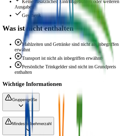
Keine zusätzlichen Eintrittsgebühren oder weiteren
Ausgaben
Geschenk
Was ist nicht enthalten
Mahlzeiten und Getränke sind nicht als inbegriffen
erwähnt
Transport ist nicht als inbegriffen erwähnt
Persönliche Trinkgelder sind nicht im Grundpreis
enthalten
Wichtige Informationen
Gruppengröße
Mindestteilnehmerzahl