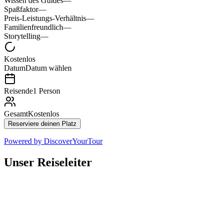
Wissen des Guides
—
Spaßfaktor
—
Preis-Leistungs-Verhältnis
—
Familienfreundlich
—
Storytelling
—
Kostenlos
Datum
Datum wählen
Reisende
1 Person
Gesamt
Kostenlos
Reserviere deinen Platz
Powered by
DiscoverYourTour
Unser Reiseleiter