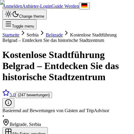
Anmelden
Anbieter-Login
Guide Werden
Change theme
Toggle menu
Startseite
Serbia
Belgrade
Kostenlose Stadtführung
Belgrad – Entdecken Sie das historische Stadtzentrum
Kostenlose Stadtführung
Belgrad – Entdecken Sie das
historische Stadtzentrum
5.0
(247 bewertungen)
Basierend auf Bewertungen von Gästen auf TripAdvisor
•
Belgrade
,
Serbia
Alle Fotos ansehen