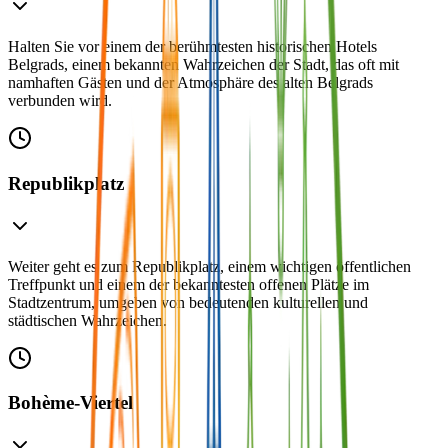
Halten Sie vor einem der berühmtesten historischen Hotels
Belgrads, einem bekannten Wahrzeichen der Stadt, das oft mit
namhaften Gästen und der Atmosphäre des alten Belgrads
verbunden wird.
Republikplatz
Weiter geht es zum Republikplatz, einem wichtigen öffentlichen
Treffpunkt und einem der bekanntesten offenen Plätze im
Stadtzentrum, umgeben von bedeutenden kulturellen und
städtischen Wahrzeichen.
Bohème-Viertel