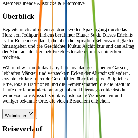
Atemberaubende Ausblicke & Fotomotive
Überblick
Begleite mich auf einem eindrucksvollen Spaziergang durch das
Herz von Jodhpur, Indiens berühmter Blauer Stadt. Dieses Erlebnis
ist für Reisende gedacht, die über die typischen Sehenswürdigkeiten
hinausgehen und die Geschichte, Kultur, Architektur und den Alltag
der Stadt aus der Perspektive eines lokalen Guides entdecken
möchten.
Während wir durch das Labyrinth aus blau gestrichenen Gassen,
lebhaften Märkten und versteckten Ecken der Altstadt schlendern,
erzähle ich faszinierende Geschichten über Jodhpurs königliches
Erbe, lokale Traditionen und die Gemeinschaften, die die Stadt im
Laufe der Jahrhunderte geprägt haben. Unterwegs entdeckst du
wunderschöne Aussichtspunkte, historische Wahrzeichen und
weniger bekannte Orte, die vielen Besuchern entgehen.
Weiterlesen
Reiseverlauf