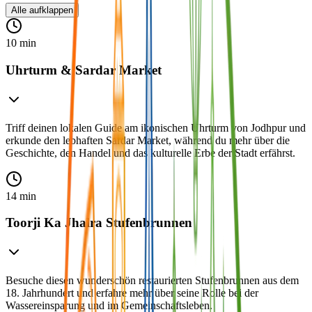
Alle aufklappen
10 min
Uhrturm & Sardar Market
Triff deinen lokalen Guide am ikonischen Uhrturm von Jodhpur und
erkunde den lebhaften Sardar Market, während du mehr über die
Geschichte, den Handel und das kulturelle Erbe der Stadt erfährst.
14 min
Toorji Ka Jhalra Stufenbrunnen
Besuche diesen wunderschön restaurierten Stufenbrunnen aus dem
18. Jahrhundert und erfahre mehr über seine Rolle bei der
Wassereinsparung und im Gemeinschaftsleben.