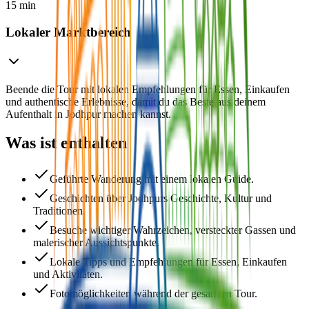
15 min
Lokaler Marktbereich
Beende die Tour mit lokalen Empfehlungen für Essen, Einkaufen
und authentische Erlebnisse, damit du das Beste aus deinem
Aufenthalt in Jodhpur machen kannst.
Was ist enthalten
Geführte Wanderung mit einem lokalen Guide.
Geschichten über Jodhpurs Geschichte, Kultur und
Traditionen.
Besuche wichtiger Wahrzeichen, versteckter Gassen und
malerischer Aussichtspunkte.
Lokale Tipps und Empfehlungen für Essen, Einkaufen
und Aktivitäten.
Fotomöglichkeiten während der gesamten Tour.