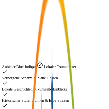
Anbieter:
Blue Jodhpur
Lokaler Touranbieter
Verborgene Schätze & blaue Gassen
Lokale Geschichten & kulturelle Einblicke
Historischer Stufenbrunnen & Erbe-Straßen