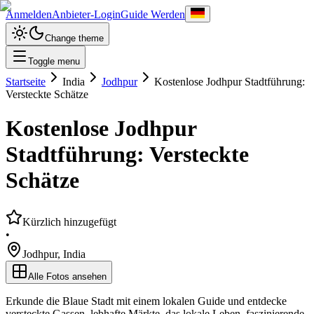
Anmelden
Anbieter-Login
Guide Werden
Change theme
Toggle menu
Startseite
India
Jodhpur
Kostenlose Jodhpur Stadtführung:
Versteckte Schätze
Kostenlose Jodhpur
Stadtführung: Versteckte
Schätze
Kürzlich hinzugefügt
•
Jodhpur
,
India
Alle Fotos ansehen
Erkunde die Blaue Stadt mit einem lokalen Guide und entdecke
versteckte Gassen, lebhafte Märkte, das lokale Leben, faszinierende