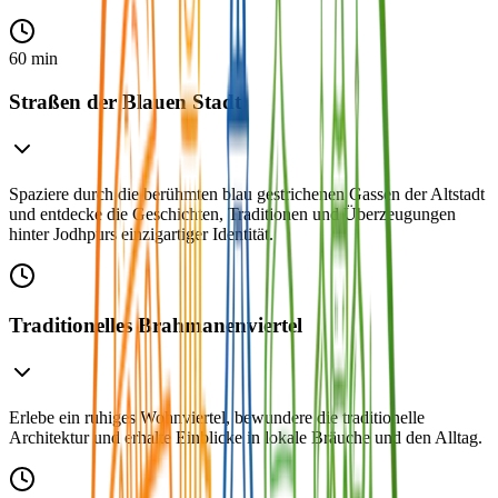
60 min
Straßen der Blauen Stadt
Spaziere durch die berühmten blau gestrichenen Gassen der Altstadt
und entdecke die Geschichten, Traditionen und Überzeugungen
hinter Jodhpurs einzigartiger Identität.
Traditionelles Brahmanenviertel
Erlebe ein ruhiges Wohnviertel, bewundere die traditionelle
Architektur und erhalte Einblicke in lokale Bräuche und den Alltag.