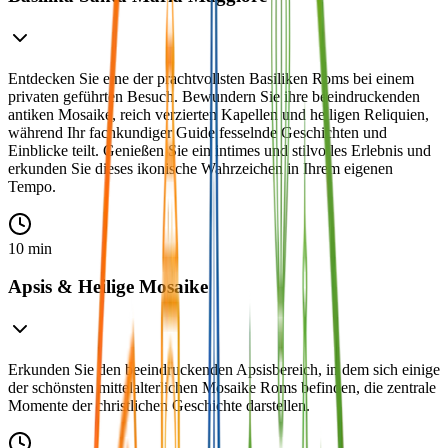
Entdecken Sie eine der prachtvollsten Basiliken Roms bei einem
privaten geführten Besuch. Bewundern Sie ihre beeindruckenden
antiken Mosaike, reich verzierten Kapellen und heiligen Reliquien,
während Ihr fachkundiger Guide fesselnde Geschichten und
Einblicke teilt. Genießen Sie ein intimes und stilvolles Erlebnis und
erkunden Sie dieses ikonische Wahrzeichen in Ihrem eigenen
Tempo.
10 min
Apsis & Heilige Mosaike
Erkunden Sie den beeindruckenden Apsisbereich, in dem sich einige
der schönsten mittelalterlichen Mosaike Roms befinden, die zentrale
Momente der christlichen Geschichte darstellen.