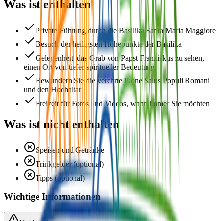
Was ist enthalten
Private Führung durch die Basilika Santa Maria Maggiore
Besuch der heiligsten Höhepunkte der Basilika
Gelegenheit, das Grab von Papst Franziskus zu sehen,
einen Ort von tiefer spiritueller Bedeutung
Bewundern Sie die verehrte Ikone Salus Populi Romani
und den Hochaltar
Freizeit für Fotos und Videos, wann immer Sie möchten
Was ist nicht enthalten
Speisen und Getränke
Trinkgelder (optional)
Tipps (optional)
Wichtige Informationen