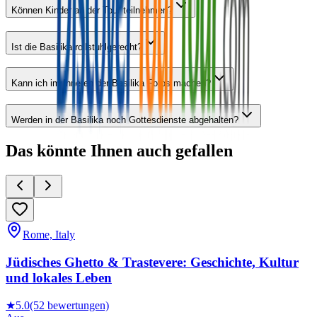
Können Kinder an der Tour teilnehmen?
Ist die Basilika rollstuhlgerecht?
Kann ich im Inneren der Basilika Fotos machen?
Werden in der Basilika noch Gottesdienste abgehalten?
Das könnte Ihnen auch gefallen
Rome, Italy
Jüdisches Ghetto & Trastevere: Geschichte, Kultur
und lokales Leben
★
5.0
(52 bewertungen)