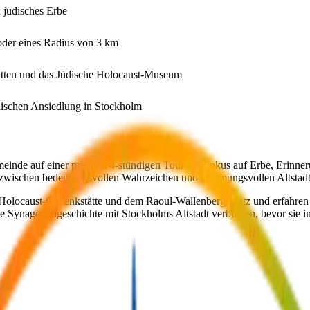
 jüdisches Erbe
 oder eines Radius von 3 km
tten und das Jüdische Holocaust-Museum
dischen Ansiedlung in Stockholm
inde auf einer privaten 4-stündigen Tour mit Fokus auf Erbe, Erinner
 zwischen bedeutungsvollen Wahrzeichen und stimmungsvollen Altstadt
Holocaust-Gedenkstätte und dem Raoul-Wallenberg-Platz und erfahren
he Synagogengeschichte mit Stockholms Altstadt verbinden, bevor sie 