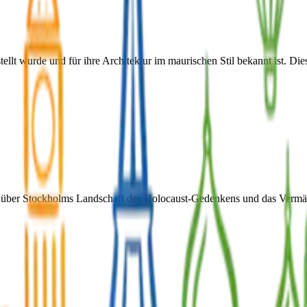
lt wurde und für ihre Architektur im maurischen Stil bekannt ist. Dies
 über Stockholms Landschaft des Holocaust-Gedenkens und das Vermäch