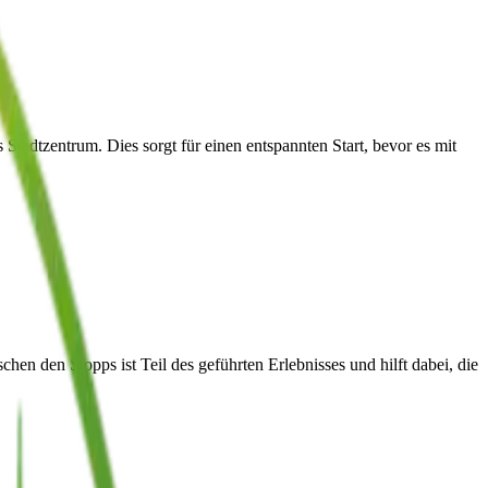
tadtzentrum. Dies sorgt für einen entspannten Start, bevor es mit
n den Stopps ist Teil des geführten Erlebnisses und hilft dabei, die