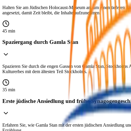
Halten Sie am Jüdischen Holocaust-Museum an, um einen tieferen Einb
angesetzt, damit Zeit bleibt, die Inhalte aufzunehmen.
45 min
Spaziergang durch Gamla Stan
Spazieren Sie durch die engen Gassen von Gamla Stan, Stockholms Alt
Kulturerbes mit dem ältesten Teil Stockholms.
35 min
Erste jüdische Ansiedlung und frühe Synagogengesch
Erfahren Sie, wie Gamla Stan mit der ersten jüdischen Ansiedlung un
Erzählung.