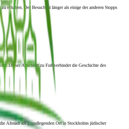
u erhalten. Der Besuch ist länger als einige der anderen Stopps
ird. Dieser Abschnitt zu Fuß verbindet die Geschichte des
ie Altstadt als grundlegenden Ort in Stockholms jüdischer