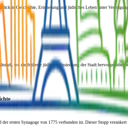
lick in Geschichte, Erinnerung und jüdisches Leben unter Verfolgung z
stadt, wo die früheste jüdische Ansiedlung der Stadt hervorgehoben w
ichte
d der ersten Synagoge von 1775 verbunden ist. Dieser Stopp verankert d