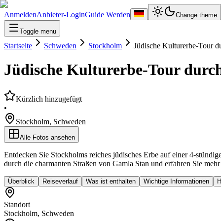
Anmelden
Anbieter-Login
Guide Werden
Change theme
Toggle menu
Startseite
Schweden
Stockholm
Jüdische Kulturerbe-Tour 
Jüdische Kulturerbe-Tour durc
Kürzlich hinzugefügt
•
Stockholm
,
Schweden
Alle Fotos ansehen
Entdecken Sie Stockholms reiches jüdisches Erbe auf einer 4-stündig
durch die charmanten Straßen von Gamla Stan und erfahren Sie mehr ü
Überblick
Reiseverlauf
Was ist enthalten
Wichtige Informationen
H
Standort
Stockholm
,
Schweden