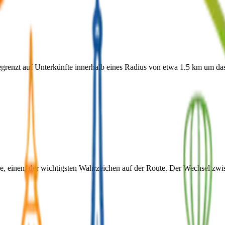
renzt auf Unterkünfte innerhalb eines Radius von etwa 1.5 km um das S
 einem der wichtigsten Wahrzeichen auf der Route. Der Wechsel zwische