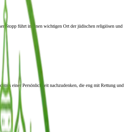
er Stopp führt in einen wichtigen Ort der jüdischen religiösen und
tnis einer Persönlichkeit nachzudenken, die eng mit Rettung und