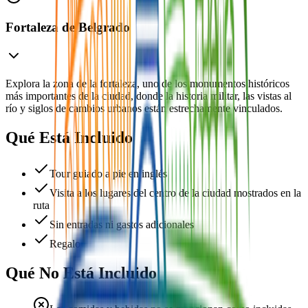
Fortaleza de Belgrado
Explora la zona de la fortaleza, uno de los monumentos históricos
más importantes de la ciudad, donde la historia militar, las vistas al
río y siglos de cambios urbanos están estrechamente vinculados.
Qué Está Incluido
Tour guiado a pie en inglés
Visita a los lugares del centro de la ciudad mostrados en la
ruta
Sin entradas ni gastos adicionales
Regalo
Qué No Está Incluido