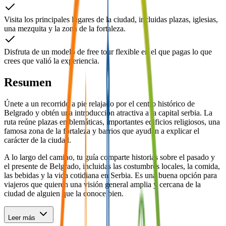
Visita los principales lugares de la ciudad, incluidas plazas, iglesias,
una mezquita y la zona de la fortaleza.
Disfruta de un modelo de free tour flexible en el que pagas lo que
crees que valió la experiencia.
Resumen
Únete a un recorrido a pie relajado por el centro histórico de
Belgrado y obtén una introducción atractiva a la capital serbia. La
ruta reúne plazas emblemáticas, importantes edificios religiosos, una
famosa zona de la fortaleza y barrios que ayudan a explicar el
carácter de la ciudad.
A lo largo del camino, tu guía comparte historias sobre el pasado y
el presente de Belgrado, incluidas las costumbres locales, la comida,
las bebidas y la vida cotidiana en Serbia. Es una buena opción para
viajeros que quieren una visión general amplia y cercana de la
ciudad de alguien que la conoce bien.
Leer más