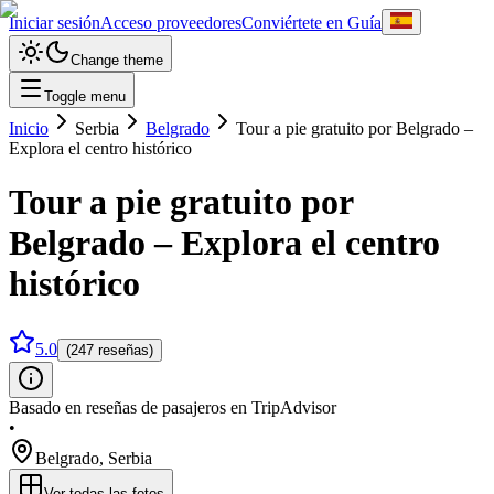
Iniciar sesión
Acceso proveedores
Conviértete en Guía
Change theme
Toggle menu
Inicio
Serbia
Belgrado
Tour a pie gratuito por Belgrado –
Explora el centro histórico
Tour a pie gratuito por
Belgrado – Explora el centro
histórico
5.0
(247 reseñas)
Basado en reseñas de pasajeros en TripAdvisor
•
Belgrado
,
Serbia
Ver todas las fotos