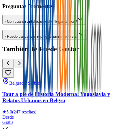
Preguntas Frecuentes
¿Con cuánta antelación debo llegar al tour?
¿Puedo cancelar o reprogramar mi reserva?
También Te Puede Gustar
Belgrade, Serbia
Tour a pie de Historia Moderna: Yugoslavia y
Relatos Urbanos en Belgra
★
5.0
(247 reseñas)
Desde
Gratis