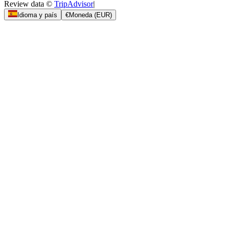
Review data ©
TripAdvisor
|
Idioma y país
€
Moneda
(
EUR
)