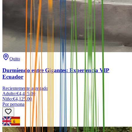
Quito
Durmiendo entre Gigantes: Experiencia VIP
Ecuador
Recientemente agregado
Adulto
:
€4,415.00
Niño
:
€4,125.00
Por persona