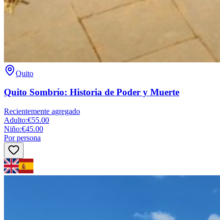
Quito
Quito Sombrío: Historia de Poder y Muerte
Recientemente agregado
Adulto
:
€55.00
Niño
:
€45.00
Por persona