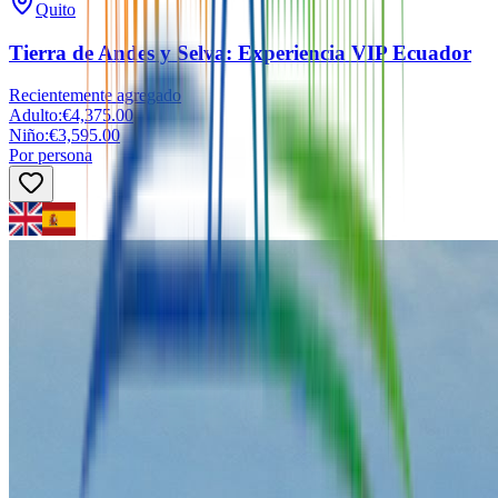
Quito
Tierra de Andes y Selva: Experiencia VIP Ecuador
Recientemente agregado
Adulto
:
€4,375.00
Niño
:
€3,595.00
Por persona