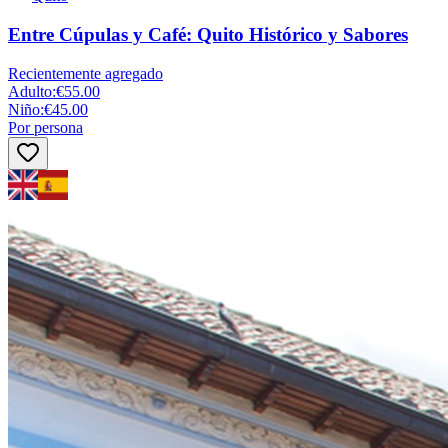
Entre Cúpulas y Café: Quito Histórico y Sabores
Recientemente agregado
Adulto
:
€55.00
Niño
:
€45.00
Por persona