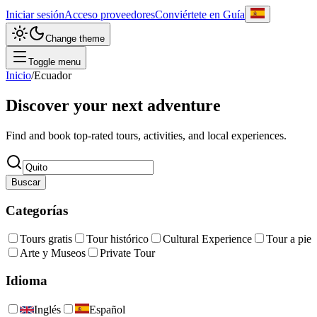
Iniciar sesión
Acceso proveedores
Conviértete en Guía
Change theme
Toggle menu
Inicio
/
Ecuador
Discover your next adventure
Find and book top-rated tours, activities, and local experiences.
Buscar
Categorías
Tours gratis
Tour histórico
Cultural Experience
Tour a pie
Arte y Museos
Private Tour
Idioma
Inglés
Español