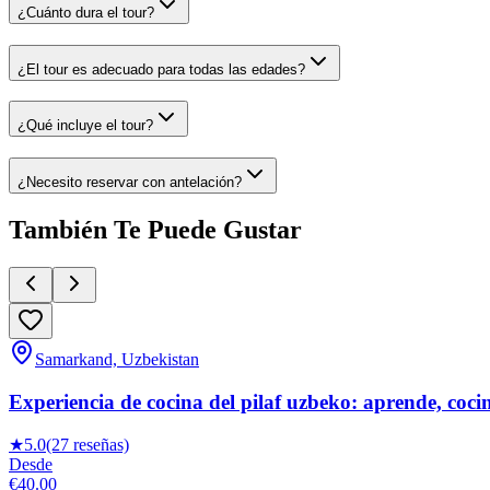
¿Cuánto dura el tour?
¿El tour es adecuado para todas las edades?
¿Qué incluye el tour?
¿Necesito reservar con antelación?
También Te Puede Gustar
Samarkand, Uzbekistan
Experiencia de cocina del pilaf uzbeko: aprende, cocin
★
5.0
(27 reseñas)
Desde
€40.00