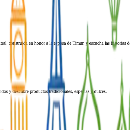
al, construida en honor a la esposa de Timur, y escucha las historias d
idos y descubre productos tradicionales, especias y dulces.