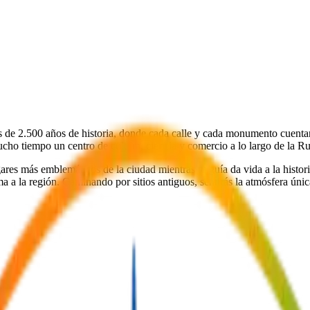
 de 2.500 años de historia, donde cada calle y cada monumento cuent
ho tiempo un centro de cultura, ciencia y comercio a lo largo de la Ru
ares más emblemáticos de la ciudad mientras tu guía da vida a la histor
ma a la región. Caminando por sitios antiguos, sentirás la atmósfera ún