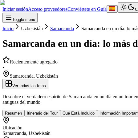
Iniciar sesión
Acceso proveedores
Conviértete en Guía
C
Toggle menu
Inicio
Uzbekistán
Samarcanda
Samarcanda en un día: lo más
Samarcanda en un día: lo más d
Recientemente agregado
•
Samarcanda
,
Uzbekistán
Ver todas las fotos
Descubre el verdadero espíritu de Samarcanda en un día en un tour e
antiguas del mundo.
Resumen
Itinerario del Tour
Qué Está Incluido
Información Importan
Ubicación
Samarcanda
,
Uzbekistán