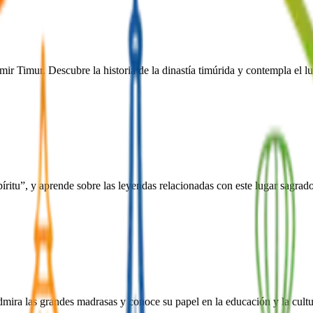
ir Timur. Descubre la historia de la dinastía timúrida y contempla el lu
íritu”, y aprende sobre las leyendas relacionadas con este lugar sagrado
ra las grandes madrasas y conoce su papel en la educación y la cultur