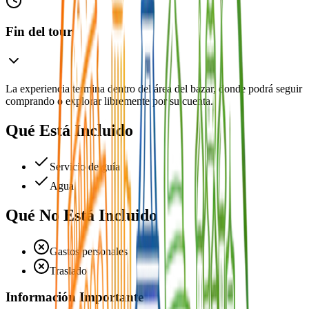
Fin del tour
La experiencia termina dentro del área del bazar, donde podrá seguir
comprando o explorar libremente por su cuenta.
Qué Está Incluido
Servicio de guía
Agua
Qué No Está Incluido
Gastos personales
Traslado
Información Importante