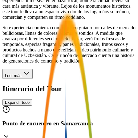
experiencia inmersiva en el bazar local, donde la ciudad revela su
cara más auténtica y vibrante. Lejos de los monumentos históricos,
este tour le lleva a un espacio vivo donde los lugareños se reúnen,
comercian y comparten su ritmo cotidiano.
Su experiencia comienza con un paseo guiado por calles de mercado
bulliciosas, llenas de colores, aromas y sonidos. A medida que
avanza por diferentes secciones del bazar, verá frutas frescas de
temporada, especias fragantes, panes tradicionales, frutos secos y
productos hechos a mano que reflejan el rico patrimonio culinario y
cultural de Uzbekistán. Cada rincón del mercado cuenta una historia
de generaciones de comercio y tradición.
Leer más
Itinerario del Tour
Expandir todo
Punto de encuentro en Samarcanda