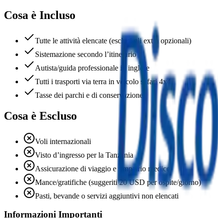
Cosa è Incluso
Tutte le attività elencate (esclusi gli extra opzionali)
Sistemazione secondo l’itinerario
Autista/guida professionale in inglese
Tutti i trasporti via terra in veicolo safari 4x4
Tasse dei parchi e di conservazione
Cosa è Escluso
Voli internazionali
Visto d’ingresso per la Tanzania
Assicurazione di viaggio e rimpatrio medico
Mance/gratifiche (suggeriti 20 USD per ospite/giorno)
Pasti, bevande o servizi aggiuntivi non elencati
Informazioni Importanti