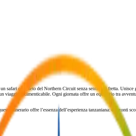
o un safari completo del Northern Circuit senza sentirsi di fretta. Unisce
n viaggio indimenticabile. Ogni giornata offre un equilibrio tra avventu
questo itinerario offre l’essenza dell’esperienza tanzaniana: orizzonti sc