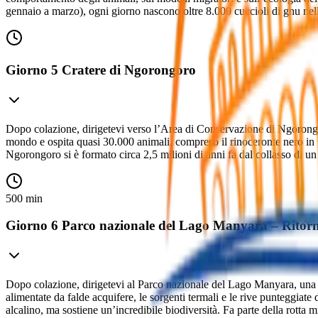
gennaio a marzo), ogni giorno nascono oltre 8.000 cuccioli di gnu nell
Giorno 5 Cratere di Ngorongoro
Dopo colazione, dirigetevi verso l’Area di Conservazione di Ngorongo
mondo e ospita quasi 30.000 animali, compreso il rinoceronte nero in per
Ngorongoro si è formato circa 2,5 milioni di anni fa dal collasso di un
500 min
Giorno 6 Parco nazionale del Lago Manyara – Ritor
Dopo colazione, dirigetevi al Parco nazionale del Lago Manyara, una ris
alimentate da falde acquifere, le sorgenti termali e le rive punteggiat
alcalino, ma sostiene un’incredibile biodiversità. Fa parte della rotta mi