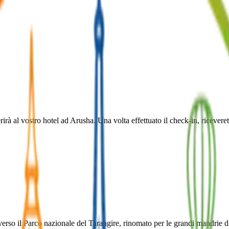
erirà al vostro hotel ad Arusha. Una volta effettuato il check-in, riceve
 verso il Parco nazionale del Tarangire, rinomato per le grandi mandrie di 