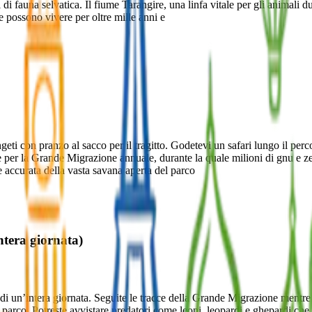
di fauna selvatica. Il fiume Tarangire, una linfa vitale per gli animali du
e possono vivere per oltre mille anni e
ti con pranzo al sacco per il tragitto. Godetevi un safari lungo il perc
 per la Grande Migrazione annuale, durante la quale milioni di gnu e zeb
e accurata della vasta savana aperta del parco
ntera giornata)
 di un’intera giornata. Seguite le tracce della Grande Migrazione mentre
 parco. Potreste avvistare predatori come leoni, leopardi e ghepardi che 