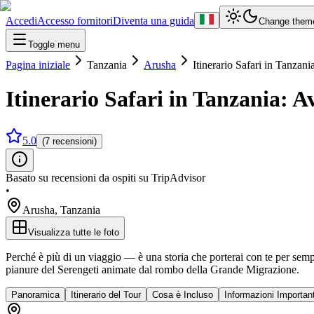
Accedi
Accesso fornitori
Diventa una guida
Change them
Toggle menu
Pagina iniziale
Tanzania
Arusha
Itinerario Safari in Tanzani
Itinerario Safari in Tanzania: A
5.0
(7 recensioni)
Basato su recensioni da ospiti su TripAdvisor
•
Arusha
,
Tanzania
Visualizza tutte le foto
Perché è più di un viaggio — è una storia che porterai con te per sem
pianure del Serengeti animate dal rombo della Grande Migrazione.
Panoramica
Itinerario del Tour
Cosa è Incluso
Informazioni Important