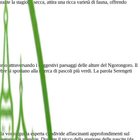
rante la stagione secca, attira una ricca varietà di fauna, offrendo
orso attraversando i suggestivi paesaggi delle alture del Ngorongoro. Il
re si spostano alla ricerca di pascoli più verdi. La parola Serengeti
 la vostra guida esperta condivide affascinanti approfondimenti sul
seguono le mandrie. Durante il picco della stagione delle nascite (da