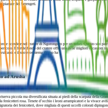
e pianure del Serengeti.
ro e scendete nel cratere di Ngorongoro per un safari. Questo sito pa
icolo. Il fertile fondo del cratere offre una delle migliori occasioni in 
 vulcano, e il suo ecosistema chiuso ha
no ad Arusha
erva piccola ma diversificata situata ai piedi della scarpata della Grand
e da fenicotteri rosa. Tenete d’occhio i leoni arrampicatori e la vivace 
gratoria dei fenicotteri, dove migliaia di questi uccelli colorati dipingon