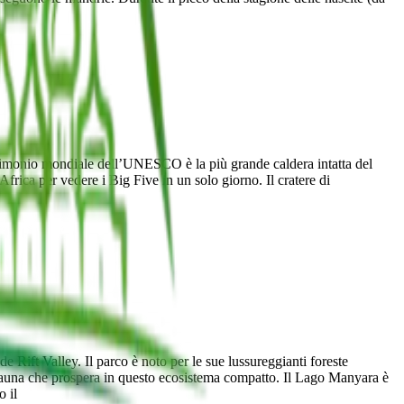
trimonio mondiale dell’UNESCO è la più grande caldera intatta del
Africa per vedere i Big Five in un solo giorno. Il cratere di
e Rift Valley. Il parco è noto per le sue lussureggianti foreste
avifauna che prospera in questo ecosistema compatto. Il Lago Manyara è
o il