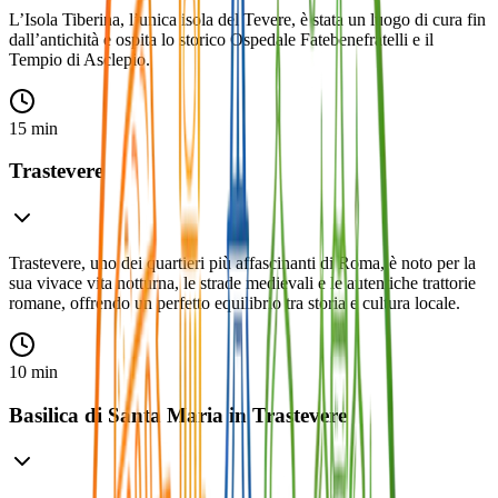
L’Isola Tiberina, l’unica isola del Tevere, è stata un luogo di cura fin
dall’antichità e ospita lo storico Ospedale Fatebenefratelli e il
Tempio di Asclepio.
15 min
Trastevere
Trastevere, uno dei quartieri più affascinanti di Roma, è noto per la
sua vivace vita notturna, le strade medievali e le autentiche trattorie
romane, offrendo un perfetto equilibrio tra storia e cultura locale.
10 min
Basilica di Santa Maria in Trastevere