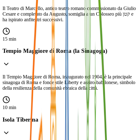
Il Teatro di Marcello, antico teatro romano commissionato da Giulio
Cesare e completato da Augusto, somiglia a un Colosseo più קטן e
ha ispirato anfiteatri successivi.
15 min
Tempio Maggiore di Roma (la Sinagoga)
Il Tempio Maggiore di Roma, inaugurato nel 1904, è la principale
sinagoga di Roma e fonde stile Liberty e assiro-babilonese, simbolo
della resilienza della comunità ebraica della città.
10 min
Isola Tiberina