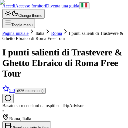
Accedi
Accesso fornitori
Diventa una guida
Change theme
Toggle menu
Pagina iniziale
Italia
Roma
I punti salienti di Trastevere &
Ghetto Ebraico di Roma Free Tour
I punti salienti di Trastevere &
Ghetto Ebraico di Roma Free
Tour
5.0
(526 recensioni)
Basato su recensioni da ospiti su TripAdvisor
•
Roma
,
Italia
Visualizza tutte le foto