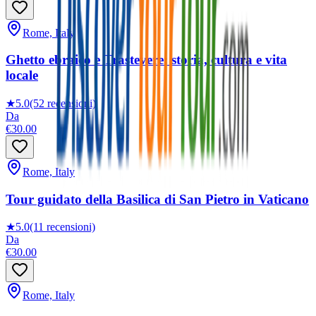
Rome, Italy
Ghetto ebraico e Trastevere: storia, cultura e vita
locale
★
5.0
(52 recensioni)
Da
€30.00
Rome, Italy
Tour guidato della Basilica di San Pietro in Vaticano
★
5.0
(11 recensioni)
Da
€30.00
Rome, Italy