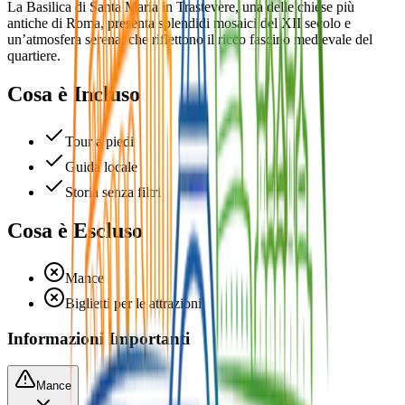
La Basilica di Santa Maria in Trastevere, una delle chiese più
antiche di Roma, presenta splendidi mosaici del XII secolo e
un’atmosfera serena, che riflettono il ricco fascino medievale del
quartiere.
Cosa è Incluso
Tour a piedi
Guida locale
Storia senza filtri
Cosa è Escluso
Mance
Biglietti per le attrazioni
Informazioni Importanti
Mance