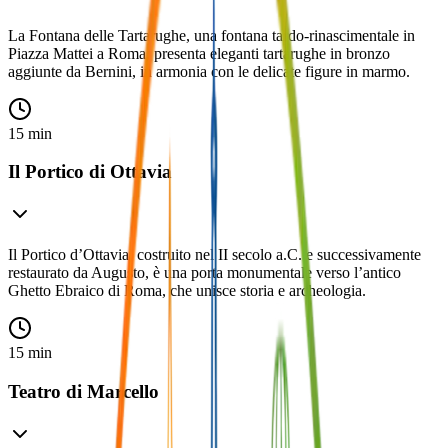
La Fontana delle Tartarughe, una fontana tardo-rinascimentale in
Piazza Mattei a Roma, presenta eleganti tartarughe in bronzo
aggiunte da Bernini, in armonia con le delicate figure in marmo.
15 min
Il Portico di Ottavia
Il Portico d’Ottavia, costruito nel II secolo a.C. e successivamente
restaurato da Augusto, è una porta monumentale verso l’antico
Ghetto Ebraico di Roma, che unisce storia e archeologia.
15 min
Teatro di Marcello