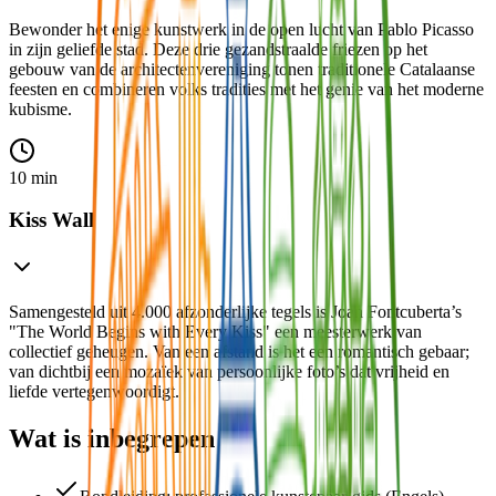
Bewonder het enige kunstwerk in de open lucht van Pablo Picasso
in zijn geliefde stad. Deze drie gezandstraalde friezen op het
gebouw van de architectenvereniging tonen traditionele Catalaanse
feesten en combineren volks tradities met het genie van het moderne
kubisme.
10 min
⁠Kiss Wall
Samengesteld uit 4.000 afzonderlijke tegels is Joan Fontcuberta’s
"The World Begins with Every Kiss" een meesterwerk van
collectief geheugen. Van een afstand is het een romantisch gebaar;
van dichtbij een mozaïek van persoonlijke foto’s dat vrijheid en
liefde vertegenwoordigt.
Wat is inbegrepen