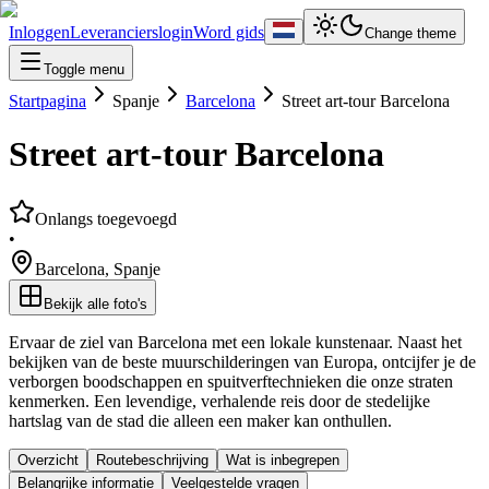
Inloggen
Leverancierslogin
Word gids
Change theme
Toggle menu
Startpagina
Spanje
Barcelona
Street art-tour Barcelona
Street art-tour Barcelona
Onlangs toegevoegd
•
Barcelona
,
Spanje
Bekijk alle foto's
Ervaar de ziel van Barcelona met een lokale kunstenaar. Naast het
bekijken van de beste muurschilderingen van Europa, ontcijfer je de
verborgen boodschappen en spuitverftechnieken die onze straten
kenmerken. Een levendige, verhalende reis door de stedelijke
hartslag van de stad die alleen een maker kan onthullen.
Overzicht
Routebeschrijving
Wat is inbegrepen
Belangrijke informatie
Veelgestelde vragen