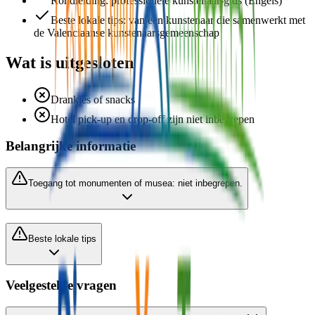
Rondleiding: professionele kunstenaar-gids (Engels)
Beste lokale tips: van een kunstenaar die samenwerkt met
de Valenciaanse kunstenaarsgemeenschap
Wat is uitgesloten
Drankjes of snacks
Hotel pick-up en drop-off zijn niet inbegrepen
Belangrijke informatie
Toegang tot monumenten of musea: niet inbegrepen.
Beste lokale tips
Veelgestelde vragen