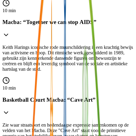
10 min
Macba: “Together we can stop AIDS”
Keith Harings iconische rode muurschildering is een krachtig bewijs
van activisme en hoop. Dit ritmische werk, geschilderd in 1989,
gebruikt zijn kenmerkende dansende figuren om bewustzijn te
creëren en blijft een levendig symbool van de sociale en artistieke
hartslag van de stad.
10 min
Basketball Court Macba: “Cave Art”
Zie waar straatsport en hedendaagse expressie samenkomen op de
velden van het Macba. Deze "Cave Art" staat voor de primitieve
energie van het stedelijke leven, waar skaters en kunstenaars