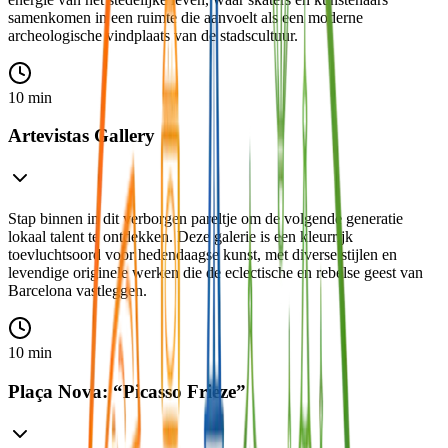
samenkomen in een ruimte die aanvoelt als een moderne
archeologische vindplaats van de stadscultuur.
10 min
Artevistas Gallery
Stap binnen in dit verborgen pareltje om de volgende generatie
lokaal talent te ontdekken. Deze galerie is een kleurrijk
toevluchtsoord voor hedendaagse kunst, met diverse stijlen en
levendige originele werken die de eclectische en rebelse geest van
Barcelona vastleggen.
10 min
Plaça Nova: “Picasso Frieze”