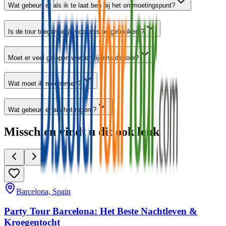
Wat gebeurt er als ik te laat ben bij het ontmoetingspunt?
Is de tour toegankelijk voor rolstoelgebruikers?
Moet er veel gelopen worden tijdens de tour?
Wat moet ik meenemen?
Wat gebeurt er als het regent?
Misschien vindt u dit ook leuk
Barcelona, Spain
Party Tour Barcelona: Het Beste Nachtleven &
Kroegentocht