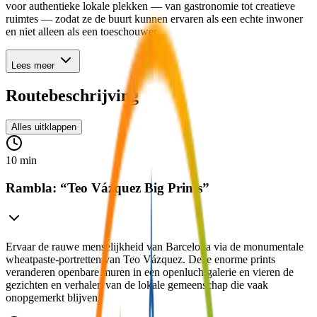
voor authentieke lokale plekken — van gastronomie tot creatieve
ruimtes — zodat ze de buurt kunnen ervaren als een echte inwoner
en niet alleen als een toeschouwer.
Lees meer
Routebeschrijving
Alles uitklappen
10 min
Rambla: “Teo Vázquez Big Prints” ⁠⁠
Ervaar de rauwe menselijkheid van Barcelona via de monumentale
wheatpaste-portretten van Teo Vázquez. Deze enorme prints
veranderen openbare muren in een openluchtgalerie en vieren de
gezichten en verhalen van de lokale gemeenschap die vaak
onopgemerkt blijven.