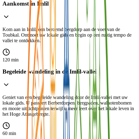
Aankomst in Imlil
Kom aan in Imlil, een beroemd bergdorp aan de voet van de
Toubkal. Ontmoet uw lokale gids en begin op een rustig tempo de
vallei te ontdekken.
120 min
Begeleide wandeling in de Imlil-vallei
Geniet van een begeleide wandeling door de Imlil-vallei met uw
lokale gids. U passeert Berberdorpen, bergpaden, walnotenbomen
en mooie uitzichtpunten terwijl u meer leert over het lokale leven in
het Hoge Atlasgebergte.
60 min