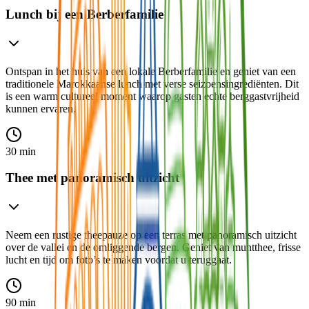
Lunch bij een Berberfamilie
Ontspan in het huis van een lokale Berberfamilie en geniet van een
traditionele Marokkaanse lunch met verse seizoensingrediënten. Dit
is een warm cultureel moment waarop gasten echte berggastvrijheid
kunnen ervaren.
30 min
Thee met panoramisch uitzicht
Neem een rustige theepauze op een terras met panoramisch uitzicht
over de vallei en de omliggende bergen. Geniet van muntthee, frisse
lucht en tijd om foto’s te maken voordat u teruggaat.
90 min