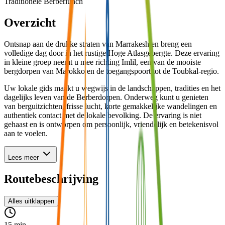
Traditionele Berberlunch
Overzicht
Ontsnap aan de drukke straten van Marrakesh en breng een
volledige dag door in het rustige Hoge Atlasgebergte. Deze ervaring
in kleine groep neemt u mee richting Imlil, een van de mooiste
bergdorpen van Marokko en de toegangspoort tot de Toubkal-regio.
Uw lokale gids maakt u wegwijs in de landschappen, tradities en het
dagelijks leven van de Berberdorpen. Onderweg kunt u genieten
van berguitzichten, frisse lucht, korte gemakkelijke wandelingen en
authentiek contact met de lokale bevolking. De ervaring is niet
gehaast en is ontworpen om persoonlijk, vriendelijk en betekenisvol
aan te voelen.
Lees meer
Routebeschrijving
Alles uitklappen
15 min