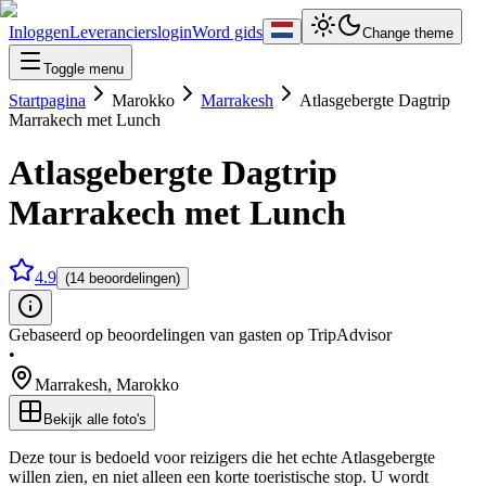
Inloggen
Leverancierslogin
Word gids
Change theme
Toggle menu
Startpagina
Marokko
Marrakesh
Atlasgebergte Dagtrip
Marrakech met Lunch
Atlasgebergte Dagtrip
Marrakech met Lunch
4.9
(14 beoordelingen)
Gebaseerd op beoordelingen van gasten op TripAdvisor
•
Marrakesh
,
Marokko
Bekijk alle foto's
Deze tour is bedoeld voor reizigers die het echte Atlasgebergte
willen zien, en niet alleen een korte toeristische stop. U wordt