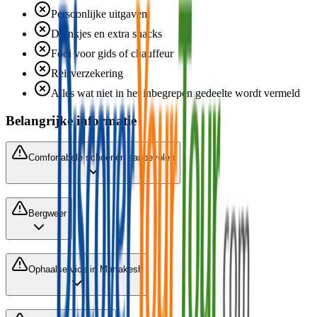
Persoonlijke uitgaven
Drankjes en extra snacks
Fooi voor gids of chauffeur
Reisverzekering
Alles wat niet in het inbegrepen gedeelte wordt vermeld
Belangrijke informatie
Comfortabele schoenen aanbevolen
Bergweer
Ophaalservice in Marrakesh