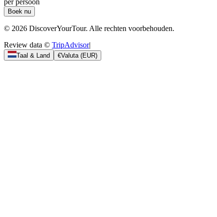
per persoon
Boek nu
© 2026 DiscoverYourTour. Alle rechten voorbehouden.
Review data ©
TripAdvisor
|
Taal & Land
€
Valuta
(
EUR
)