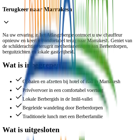
Terugkeer naar Marrakesh
Na uw ervaring in het Atlasgebergte ontmoet u uw chauffeur
opnieuw en keert u comfortabel terug naar Marrakesh. Geniet van
de schilderachtige terugrit met herinneringen aan Berberdorpen,
berguitzichten en lokale gastvrijheid.
Wat is inbegrepen
Ophalen en afzetten bij hotel of riad in Marrakesh
Privévervoer in een comfortabel voertuig
Lokale Berbergids in de Imlil-vallei
Begeleide wandeling door Berberdorpen
Traditionele lunch met een Berberfamilie
Wat is uitgesloten