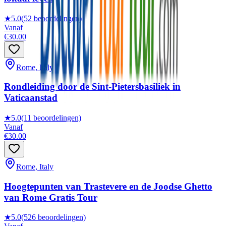
★
5.0
(52 beoordelingen)
Vanaf
€30.00
Rome, Italy
Rondleiding door de Sint-Pietersbasiliek in
Vaticaanstad
★
5.0
(11 beoordelingen)
Vanaf
€30.00
Rome, Italy
Hoogtepunten van Trastevere en de Joodse Ghetto
van Rome Gratis Tour
★
5.0
(526 beoordelingen)