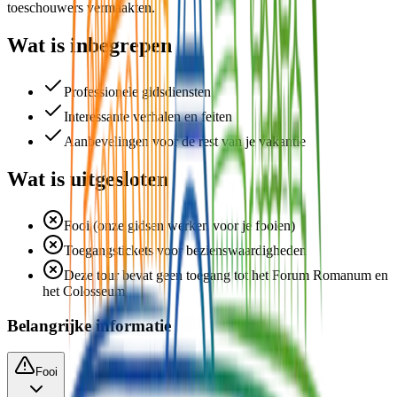
toeschouwers vermaakten.
Wat is inbegrepen
Professionele gidsdiensten
Interessante verhalen en feiten
Aanbevelingen voor de rest van je vakantie
Wat is uitgesloten
Fooi (onze gidsen werken voor je fooien)
Toegangstickets voor bezienswaardigheden
Deze tour bevat geen toegang tot het Forum Romanum en
het Colosseum
Belangrijke informatie
Fooi