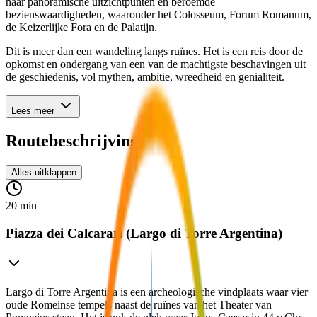
naar panoramische uitzichtpunten en beroemde
bezienswaardigheden, waaronder het Colosseum, Forum Romanum,
de Keizerlijke Fora en de Palatijn.
Dit is meer dan een wandeling langs ruïnes. Het is een reis door de
opkomst en ondergang van een van de machtigste beschavingen uit
de geschiedenis, vol mythen, ambitie, wreedheid en genialiteit.
Lees meer
Routebeschrijving
Alles uitklappen
20 min
Piazza dei Calcarari (Largo di Torre Argentina)
Largo di Torre Argentina is een archeologische vindplaats waar vier
oude Romeinse tempels naast de ruïnes van het Theater van