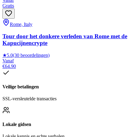
Vanaf
Gratis
Rome, Italy
Tour door het donkere verleden van Rome met de
Kapucijnencrypte
★
5.0
(30 beoordelingen)
Vanaf
€64.90
Veilige betalingen
SSL-versleutelde transacties
Lokale gidsen
Lokale kennis en echte verhalen