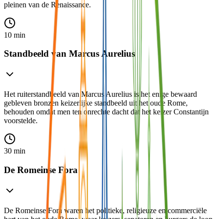
pleinen van de Renaissance.
10 min
Standbeeld van Marcus Aurelius
Het ruiterstandbeeld van Marcus Aurelius is het enige bewaard
gebleven bronzen keizerlijke standbeeld uit het oude Rome,
behouden omdat men ten onrechte dacht dat het keizer Constantijn
voorstelde.
30 min
De Romeinse Fora
De Romeinse Fora waren het politieke, religieuze en commerciële