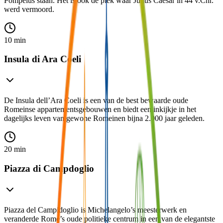
Pompeius staan. Het is ook de plek waar Julius Caesar in 44 v.Chr.
werd vermoord.
10 min
Insula di Ara Coeli
De Insula dell’Ara Coeli is een van de best bewaarde oude
Romeinse appartementsgebouwen en biedt een inkijkje in het
dagelijks leven van gewone Romeinen bijna 2.000 jaar geleden.
20 min
Piazza di Campdoglio
Piazza del Campidoglio is Michelangelo’s meesterwerk en
veranderde Rome’s oude politieke centrum in een van de elegantste