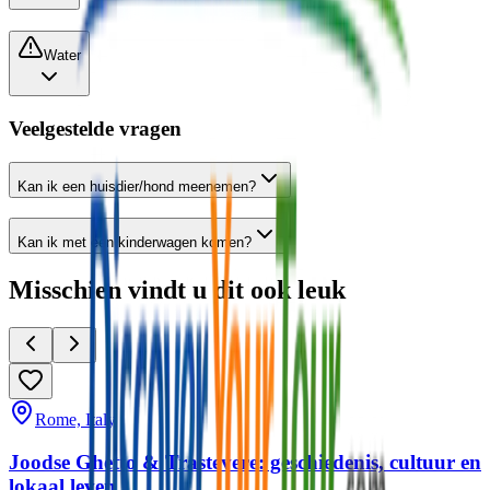
Water
Veelgestelde vragen
Kan ik een huisdier/hond meenemen?
Kan ik met een kinderwagen komen?
Misschien vindt u dit ook leuk
Rome, Italy
Joodse Ghetto & Trastevere: geschiedenis, cultuur en
lokaal leven