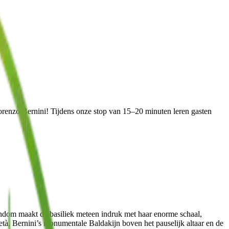
orenzo Bernini! Tijdens onze stop van 15–20 minuten leren gasten
stendom maakt de basiliek meteen indruk met haar enorme schaal,
, Bernini’s monumentale Baldakijn boven het pauselijk altaar en de