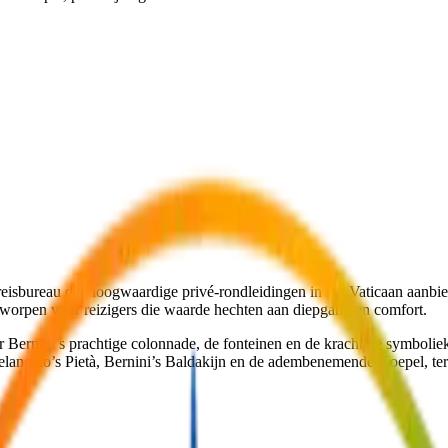
eisbureau dat hoogwaardige privé-rondleidingen in het Vaticaan aanbied
tworpen voor reizigers die waarde hechten aan diepgang en comfort.
 Bernini’s prachtige colonnade, de fonteinen en de krachtige symbolie
angelo’s Pietà, Bernini’s Baldakijn en de adembenemende Koepel, ter