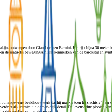
dakijn, ontworpen door Gian Lorenzo Bernini. Het rijst bijna 30 meter bo
n en dramatische bewegingszin zijn kenmerken van de barokstijl en sym
’s buitengewone beeldhouwwerk dat hij maakte toen hij slechts 24 jaar
verdriet als sereniteit in opmerkelijk detail. De levensechte plooien v
grootste werken van renaissancekunst.