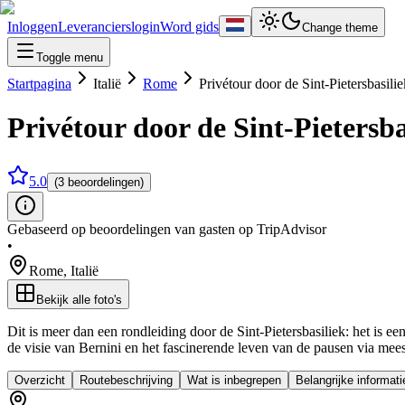
Inloggen
Leverancierslogin
Word gids
Change theme
Toggle menu
Startpagina
Italië
Rome
Privétour door de Sint-Pietersbasili
Privétour door de Sint-Pietersba
5.0
(3 beoordelingen)
Gebaseerd op beoordelingen van gasten op TripAdvisor
•
Rome
,
Italië
Bekijk alle foto's
Dit is meer dan een rondleiding door de Sint-Pietersbasiliek: het is
de visie van Bernini en het fascinerende leven van de pausen via mees
Overzicht
Routebeschrijving
Wat is inbegrepen
Belangrijke informati