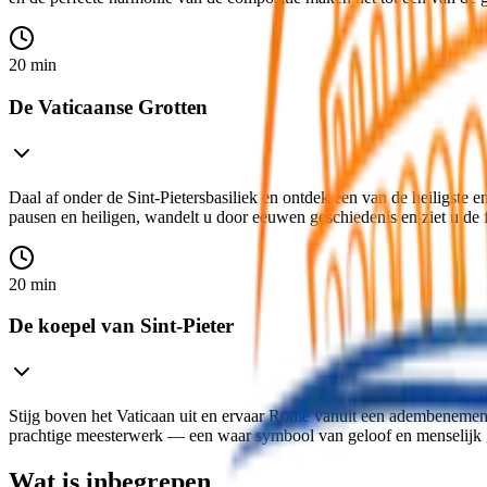
20 min
De Vaticaanse Grotten
Daal af onder de Sint-Pietersbasiliek en ontdek een van de heiligste
pausen en heiligen, wandelt u door eeuwen geschiedenis en ziet u de
20 min
De koepel van Sint-Pieter
Stijg boven het Vaticaan uit en ervaar Rome vanuit een adembenemen
prachtige meesterwerk — een waar symbool van geloof en menselijk 
Wat is inbegrepen