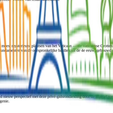
 en meest mysterieuze plaatsen van het Vaticaan — de Vaticaanse Grotte
 fundamenten van de oorspronkelijke basiliek uit de 4e eeuw, gebouwd d
d nieuw perspectief met deze privé-gidsrondleiding door de Koepel v
genie.