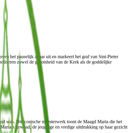
ven het pauselijk altaar uit en markeert het graf van Sint-Pieter
boliseren zowel de grootsheid van de Kerk als de goddelijke
 oud was. Dit iconische meesterwerk toont de Maagd Maria die het
an Maria’s gewaad, de jeugdige en vredige uitdrukking op haar gezicht