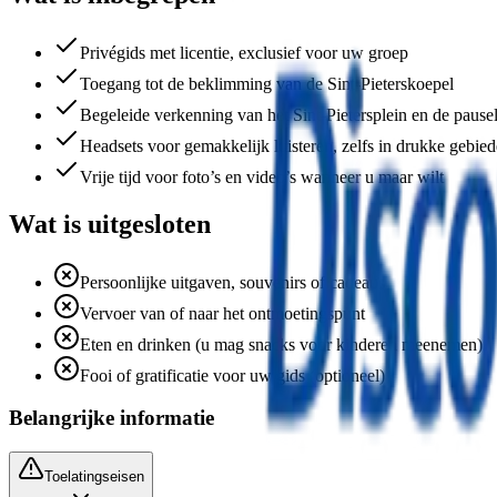
Privégids met licentie, exclusief voor uw groep
Toegang tot de beklimming van de Sint-Pieterskoepel
Begeleide verkenning van het Sint-Pietersplein en de pausel
Headsets voor gemakkelijk luisteren, zelfs in drukke gebie
Vrije tijd voor foto’s en video’s wanneer u maar wilt
Wat is uitgesloten
Persoonlijke uitgaven, souvenirs of cadeaus
Vervoer van of naar het ontmoetingspunt
Eten en drinken (u mag snacks voor kinderen meenemen)
Fooi of gratificatie voor uw gids (optioneel)
Belangrijke informatie
Toelatingseisen