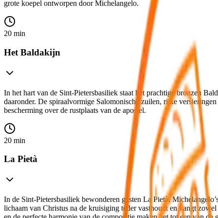
grote koepel ontworpen door Michelangelo.
20 min
Het Baldakijn
In het hart van de Sint-Pietersbasiliek staat het prachtige bronzen Bal
daaronder. De spiraalvormige Salomonische zuilen, rijke versieringe
bescherming over de rustplaats van de apostel.
20 min
La Pietà
In de Sint-Pietersbasiliek bewonderen gasten La Pietà, Michelangelo
lichaam van Christus na de kruisiging teder vasthoudt en vangt zowel 
en de perfecte harmonie van de compositie maken het tot een van de 