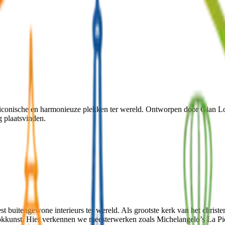
st iconische en harmonieuze plekken ter wereld. Ontworpen door Gian L
g plaatsvinden.
est buitengewone interieurs ter wereld. Als grootste kerk van het chri
kunst. Hier verkennen we meesterwerken zoals Michelangelo’s La Pietà