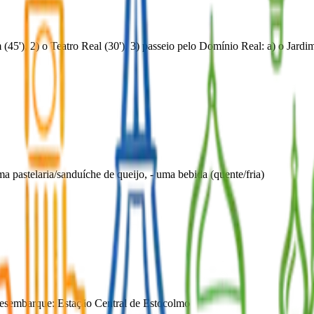
 (45'), 2) o Teatro Real (30'), 3) passeio pelo Domínio Real: a) o Jardi
 pastelaria/sanduíche de queijo, - uma bebida (quente/fria)
 Desembarque: Estação Central de Estocolmo