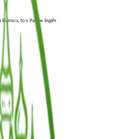
m Barroco, b) o Parque Inglês