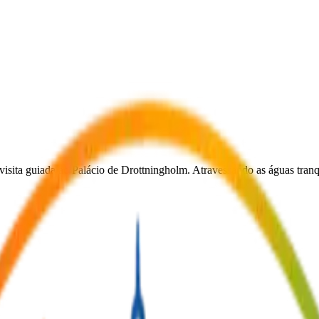
ita guiada ao Palácio de Drottningholm. Atravessando as águas tranqu