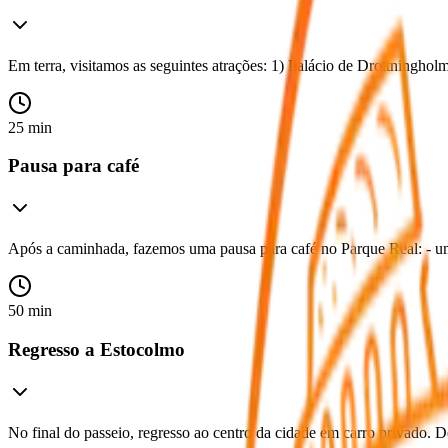
Em terra, visitamos as seguintes atrações: 1) Palácio de Drottningholm
25 min
Pausa para café
Após a caminhada, fazemos uma pausa para café no Parque Real: - uma
50 min
Regresso a Estocolmo
No final do passeio, regresso ao centro da cidade em carro privado.