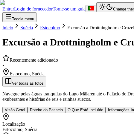
Entrar
Login de fornecedor
Torne-se um guia
Change the
Toggle menu
Início
Suécia
Estocolmo
Excursão a Drottningholm e Cruze
Excursão a Drottningholm e Cr
Recentemente adicionado
•
Estocolmo
,
Suécia
Ver todas as fotos
Navegue pelas águas tranquilas do Lago Mälaren até o Palácio de Dr
exuberantes e histórias de reis e rainhas suecos.
Visão Geral
Roteiro do Passeio
O Que Está Incluído
Informações I
Localização
Estocolmo
,
Suécia