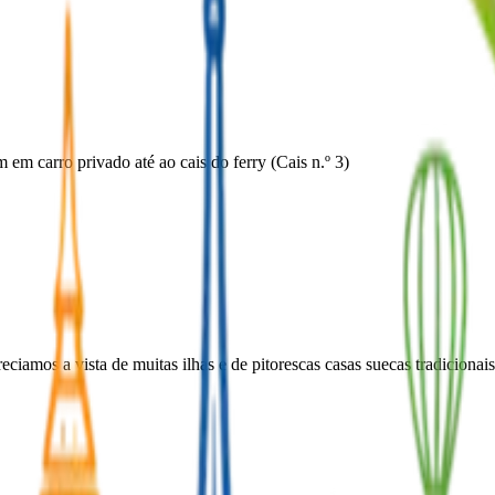
em carro privado até ao cais do ferry (Cais n.º 3)
iamos a vista de muitas ilhas e de pitorescas casas suecas tradicionai