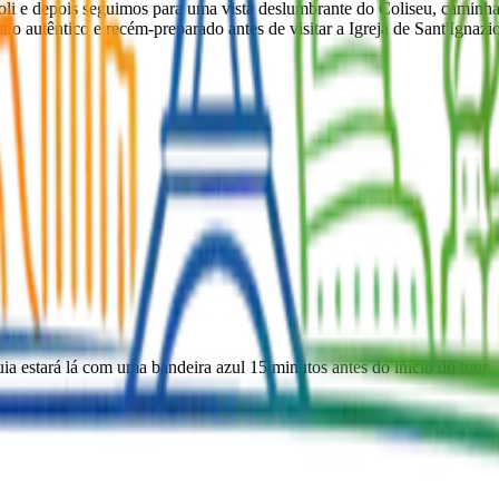
oli e depois seguimos para uma vista deslumbrante do Coliseu, caminhan
ano autêntico e recém-preparado antes de visitar a Igreja de Sant'Ignazi
ia estará lá com uma bandeira azul 15 minutos antes do início do tour.