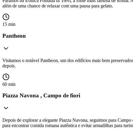
Paramos na icônica Fontana di Trevi, a fonte mais famosa de Roma. A
além de uma chance de relaxar com uma pausa para gelato.
15 min
Pantheon
Visitamos o notável Pantheon, um dos edifícios mais bem preservados
depois.
60 min
Piazza Navona , Campo de fiori
Depois de explorar a elegante Piazza Navona, seguimos para Campo de
para encontrar comida romana autêntica e evitar armadilhas para turist