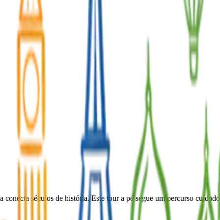
 conecta séculos de história. Este tour a pé segue um percurso cuidado