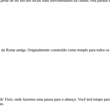
pesar de ser um dos locais mais movimentados da cidade, esta parada 
 da Roma antiga. Originalmente construído como templo para todos os d
' Fiori, onde fazemos uma pausa para o almoço. Você terá tempo para 
as.