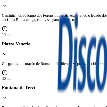
Caminhamos ao longo dos Fóruns Imperiais, explorando o legado dos 
social da Roma antiga, com vista para o Coliseu.
15 min
Piazza Venezia
Chegamos ao coração de Roma, onde diferentes épocas da cidade se e
30 min
Fontana di Trevi