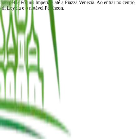
do pelos Fóruns Imperiais até a Piazza Venezia. Ao entrar no centro
o di Loyola e o notável Pantheon.