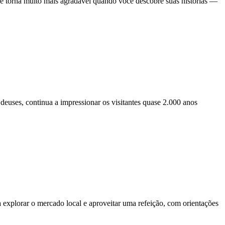
se torna muito mais agradável quando você descobre suas histórias —
euses, continua a impressionar os visitantes quase 2.000 anos
explorar o mercado local e aproveitar uma refeição, com orientações