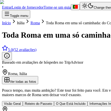
Entrar
Login de fornecedor
Torne-se um guia
Change the
Toggle menu
Início
Itália
Roma
Toda Roma em uma só caminhada: do Col
Toda Roma em uma só caminhada
5.0
(52 avaliações)
Baseado em avaliações de hóspedes no TripAdvisor
•
Roma
,
Itália
Ver todas as fotos
Pouco tempo, mas muita ambição? Este tour foi feito para você. Em ve
maiores marcos de Roma sem deixar você exausto.
Visão Geral
Roteiro do Passeio
O Que Está Incluído
Informações I