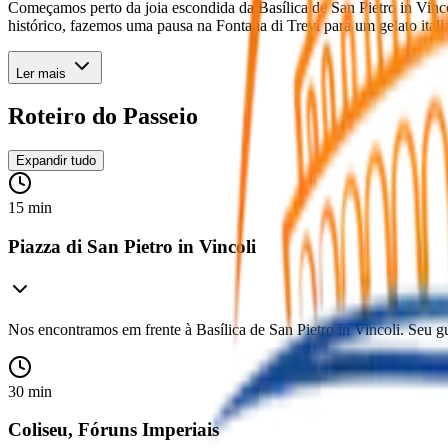
Começamos perto da joia escondida da Basílica de San Pietro in Vinc
histórico, fazemos uma pausa na Fontana di Trevi para um gelato itali
Ler mais
Roteiro do Passeio
Expandir tudo
15 min
Piazza di San Pietro in Vincoli
Nos encontramos em frente à Basílica de San Pietro in Vincoli. Seu gu
30 min
Coliseu, Fóruns Imperiais