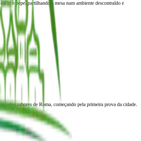
cacio e pepe, partilhando a mesa num ambiente descontraído e
iagem pelos sabores de Roma, começando pela primeira prova da cidade.