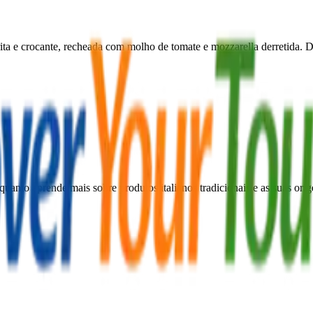
ta e crocante, recheada com molho de tomate e mozzarella derretida. D
quanto aprende mais sobre produtos italianos tradicionais e as suas ori