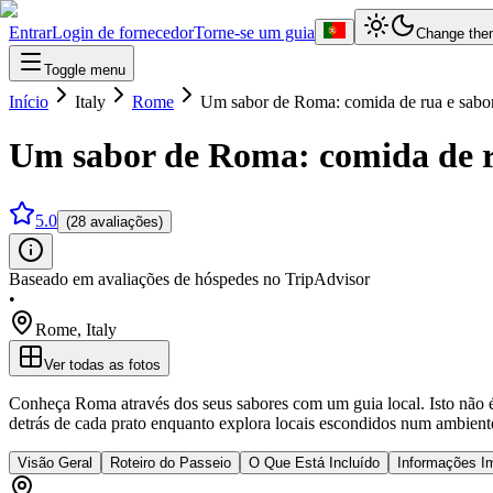
Entrar
Login de fornecedor
Torne-se um guia
Change the
Toggle menu
Início
Italy
Rome
Um sabor de Roma: comida de rua e sabor
Um sabor de Roma: comida de ru
5.0
(28 avaliações)
Baseado em avaliações de hóspedes no TripAdvisor
•
Rome
,
Italy
Ver todas as fotos
Conheça Roma através dos seus sabores com um guia local. Isto não é
detrás de cada prato enquanto explora locais escondidos num ambiente
Visão Geral
Roteiro do Passeio
O Que Está Incluído
Informações I