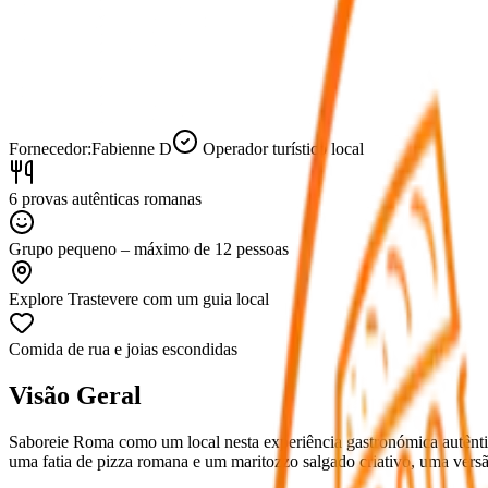
Fornecedor:
Fabienne D
Operador turístico local
6 provas autênticas romanas
Grupo pequeno – máximo de 12 pessoas
Explore Trastevere com um guia local
Comida de rua e joias escondidas
Visão Geral
Saboreie Roma como um local nesta experiência gastronómica autênti
uma fatia de pizza romana e um maritozzo salgado criativo, uma versã