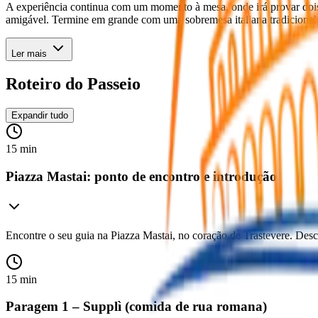
A experiência continua com um momento à mesa, onde irá provar doi
amigável. Termine em grande com uma sobremesa italiana tradicional,
Ler mais
Roteiro do Passeio
Expandir tudo
15 min
Piazza Mastai: ponto de encontro e introdução
Encontre o seu guia na Piazza Mastai, no coração de Trastevere. Descu
15 min
Paragem 1 – Supplì (comida de rua romana)