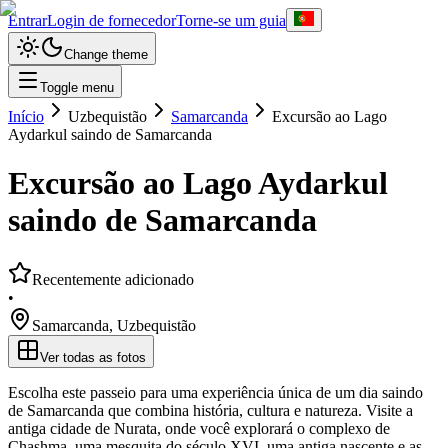
Entrar
Login de fornecedor
Torne-se um guia
Change theme
Toggle menu
Início
Uzbequistão
Samarcanda
Excursão ao Lago
Aydarkul saindo de Samarcanda
Excursão ao Lago Aydarkul
saindo de Samarcanda
Recentemente adicionado
•
Samarcanda
,
Uzbequistão
Ver todas as fotos
Escolha este passeio para uma experiência única de um dia saindo
de Samarcanda que combina história, cultura e natureza. Visite a
antiga cidade de Nurata, onde você explorará o complexo de
Chashma, uma mesquita do século XVI, uma antiga nascente e as