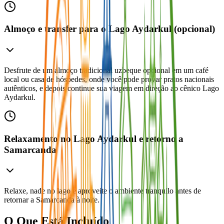
Almoço e transfer para o Lago Aydarkul (opcional)
Desfrute de um almoço tradicional uzbeque opcional em um café
local ou casa de hóspedes, onde você pode provar pratos nacionais
autênticos, e depois continue sua viagem em direção ao cênico Lago
Aydarkul.
Relaxamento no Lago Aydarkul e retorno a
Samarcanda
Relaxe, nade no lago e aproveite o ambiente tranquilo antes de
retornar a Samarcanda à noite.
O Que Está Incluído