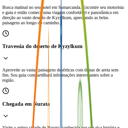
Busca matinal no seu hotel em Samarcanda. Encontre seu motorista
e guia e então comece uma viagem confortável e panorâmica em
direção ao vasto deserto de Kyzylkum, apreciando as belas
paisagens ao longo do caminho.
Travessia do deserto de Kyzylkum
Aproveite as vastas paisagens desérticas com dunas de areia sem
fim. Seu guia compartilhará informações interessantes sobre a
região.
Chegada em Nurata
Visite a antiga cidade de Nurata, conhecida por sua rica história e