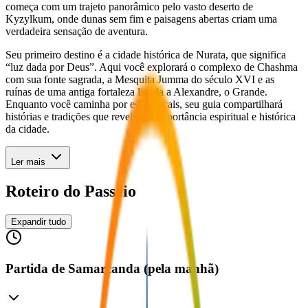
começa com um trajeto panorâmico pelo vasto deserto de
Kyzylkum, onde dunas sem fim e paisagens abertas criam uma
verdadeira sensação de aventura.
Seu primeiro destino é a cidade histórica de Nurata, que significa
“luz dada por Deus”. Aqui você explorará o complexo de Chashma
com sua fonte sagrada, a Mesquita Jumma do século XVI e as
ruínas de uma antiga fortaleza ligada a Alexandre, o Grande.
Enquanto você caminha por esses locais, seu guia compartilhará
histórias e tradições que revelam a importância espiritual e histórica
da cidade.
Ler mais
Roteiro do Passeio
Expandir tudo
Partida de Samarcanda (pela manhã)