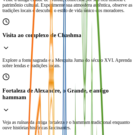
patrimônio cultural. Experimente sua atmosfera autêntica, observe as
tradições locais e descubra o estilo de vida único dos moradores.
Visita ao complexo de Chashma
Explore a fonte sagrada e a Mesquita Juma do século XVI. Aprenda
sobre lendas e tradições locais.
Fortaleza de Alexandre, o Grande, e antigo
hammam
Veja as ruínas da antiga fortaleza e o hammam tradicional enquanto
ouve histórias históricas fascinantes.