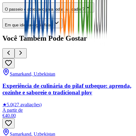
O passeio é adequado para todas as idades?
Em que idioma o guia fala?
Você Também Pode Gostar
Samarkand, Uzbekistan
Experiência de culinária do pilaf uzbeque: aprenda,
cozinhe e saboreie o tradicional plov
★
5.0
(27 avaliações)
A partir de
€40.00
Samarkand, Uzbekistan