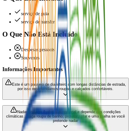
serviço de guia
serviço de transfer
O Que Não Está Incluído
Despesas pessoais
Souvenirs
Informações Importantes
Este é um passeio de dia inteiro com longas distâncias de estrada,
por isso recomendamos roupas e calçados confortáveis.
Nadar no Lago Aydarkul é opcional e depende das condições
climáticas. Traga roupa de banho, protetor solar e uma toalha se você
pretende nadar