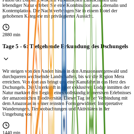
lebendiger Natur erleben Sie eine Kombination aus Adrenalin und
Kontemplation. Die Nacht verbringen Sie in einem Hotel der
gehobenen Kategorie mit privilegierter Aussicht.
2880 min
Tage 5 - 6: Tiefgehende Erkundung des Dschungels
Wir steigen von den Anden hinab in den Amazonasregenwald und
durchqueren wechselnde Landschaften, bis wir die Region Mera
erreichen. Von dort aus bringt uns eine Kanufahrt in das Herz des
Dschungels. Die Unterkunft in einer exklusiven Lodge inmitten der
Natur markiert den Beginn eines vollständig immersiven Erlebnisses
der amazonischen Biodiversität. Dieser Tag ist der Verbindung mit
dem Amazonas in seiner reinsten Form gewidmet. Interpretative
Wanderungen, Tierbeobachtungen und Aktivitäten in der
Umgebung von
1440 min