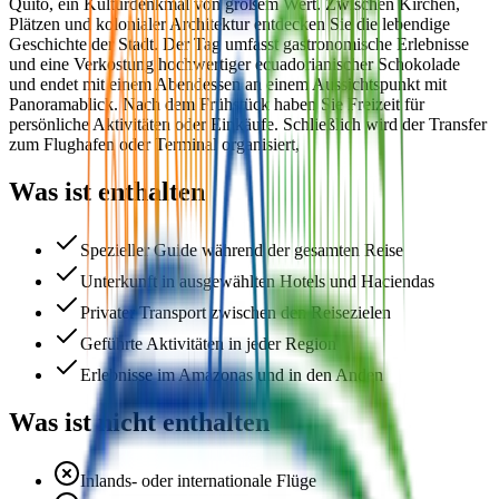
Quito, ein Kulturdenkmal von großem Wert. Zwischen Kirchen,
Plätzen und kolonialer Architektur entdecken Sie die lebendige
Geschichte der Stadt. Der Tag umfasst gastronomische Erlebnisse
und eine Verkostung hochwertiger ecuadorianischer Schokolade
und endet mit einem Abendessen an einem Aussichtspunkt mit
Panoramablick. Nach dem Frühstück haben Sie Freizeit für
persönliche Aktivitäten oder Einkäufe. Schließlich wird der Transfer
zum Flughafen oder Terminal organisiert,
Was ist enthalten
Spezieller Guide während der gesamten Reise
Unterkunft in ausgewählten Hotels und Haciendas
Privater Transport zwischen den Reisezielen
Geführte Aktivitäten in jeder Region
Erlebnisse im Amazonas und in den Anden
Was ist nicht enthalten
Inlands- oder internationale Flüge