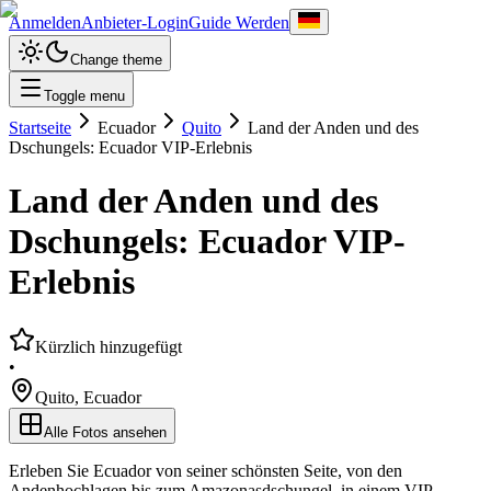
Anmelden
Anbieter-Login
Guide Werden
Change theme
Toggle menu
Startseite
Ecuador
Quito
Land der Anden und des
Dschungels: Ecuador VIP-Erlebnis
Land der Anden und des
Dschungels: Ecuador VIP-
Erlebnis
Kürzlich hinzugefügt
•
Quito
,
Ecuador
Alle Fotos ansehen
Erleben Sie Ecuador von seiner schönsten Seite, von den
Andenhochlagen bis zum Amazonasdschungel, in einem VIP-