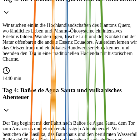
Wir tauchen ein in die Hochlandlandschaften des Kantons Quero,
wo ländliches Leben und Páramo-Ökosysteme ein intensives
Erlebnis bilden. Wanderungen, frische Luft und der Kontakt mit der
Natur offenbaren die andine Essenz Ecuadors. Außerdem lernen wir
das Ortszentrum und ein lokales Handwerkserlebnis kennen und
beenden den Tag in einer traditionellen Hacienda mit historischem
Charme.
1440 min
Tag 4: Baños de Agua Santa und vulkanisches
Abenteuer
Der Tag beginnt mit der Fahrt nach Baños de Agua Santa, dem Tor
zum Amazonas und einem erstklassigen Abenteuerziel. Wir
besuchen die Basilika, das Baumhaus und den berühmten Wasserfall
Pailón del Diablo. Zwischen vulkanischen Landschaften und