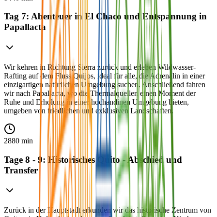
Tag 7: Abenteuer in El Chaco und Entspannung in
Papallacta
Wir kehren in Richtung Sierra zurück und erleben Wildwasser-
Rafting auf dem Fluss Quijos, ideal für alle, die Adrenalin in einer
einzigartigen natürlichen Umgebung suchen. Anschließend fahren
wir nach Papallacta, wo die Thermalquellen einen Moment der
Ruhe und Erholung in einer hochandinen Umgebung bieten,
umgeben von friedlichen und exklusiven Landschaften.
2880 min
Tage 8 - 9: Historisches Quito - Abschied und
Transfer
Zurück in der Hauptstadt erkunden wir das historische Zentrum von