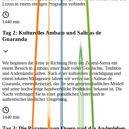
Luxus in einem einzigen Programm verbindet.
1440 min
Tag 2: Kulturelles Ambato und Salinas de
Guaranda
Wir beginnen die Reise in Richtung Herz der Zentral-Sierra mit
einem Besuch in Ambato, einer Stadt voller Geschichte, Tradition
und Andenlandschaften. Nach einer kulturellen Besichtigung und
einem lokalen Mittagessen fahren wir weiter nach Salinas de
Guaranda, einem Reiseziel, das für sein gemeinschaftliches Modell
und seine hochwertige handwerkliche Produktion bekannt ist. Die
Nacht verbringen Sie in einer gemütlichen Unterkunft in
authentischer ländlicher Umgebung.
1440 min
Tag 3: Die Páramos von Quero und das Andenleben