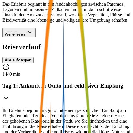
Das Erlebnis beginnt in den Andenhochlagen zwischen Páramos,
Lagunen und imposanten Vulkanen und führt dann schrittweise
hinab in den Amazonasregenwald, wo dichte Vegetation, Flüsse und
Biodiversität eine lebendige und völlig andere Umgebung schaffen.
Weiterlesen
Reiseverlauf
Alle aufklappen
1440 min
Tag 1: Ankunft in Quito und exklusiver Empfang
Ihr Erlebnis beginnt in Quito mit einem persönlichen Empfang am
Flughafen oder Terminal. Von dort aus fahren Sie zu einem Hotel
der gehobenen Kategorie in der Stadt, wo Sie einchecken und eine
Einführung in die Reise erhalten. Diese erste Nacht ist der Erholung
und der Vorbereitung auf eine Reise gewidmet, die Höhe, Natur und