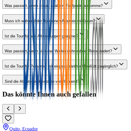
Was passiert, wenn ich zu spät am Treffpunkt ankomme?
Muss ich während der Tour einen Ausweis mitführen?
Ist die Tour für alle Altersgruppen geeignet?
Was passiert, wenn sich das Wetter während der Reise ändert?
Ist die Tour für Personen mit eingeschränkter Mobilität zugänglich?
Sind die Abenteueraktivitäten verpflichtend?
Das könnte Ihnen auch gefallen
Quito, Ecuador