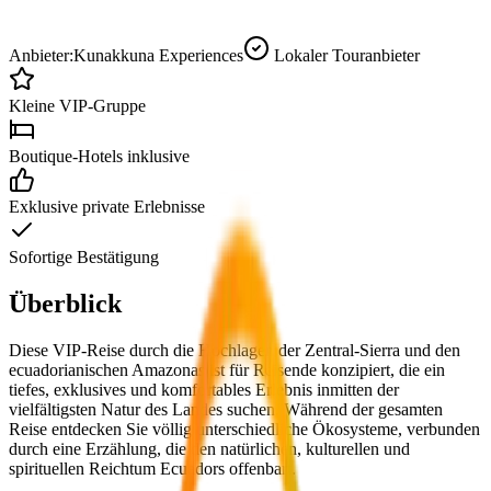
Anbieter:
Kunakkuna Experiences
Lokaler Touranbieter
Kleine VIP-Gruppe
Boutique-Hotels inklusive
Exklusive private Erlebnisse
Sofortige Bestätigung
Überblick
Diese VIP-Reise durch die Hochlagen der Zentral-Sierra und den
ecuadorianischen Amazonas ist für Reisende konzipiert, die ein
tiefes, exklusives und komfortables Erlebnis inmitten der
vielfältigsten Natur des Landes suchen. Während der gesamten
Reise entdecken Sie völlig unterschiedliche Ökosysteme, verbunden
durch eine Erzählung, die den natürlichen, kulturellen und
spirituellen Reichtum Ecuadors offenbart.