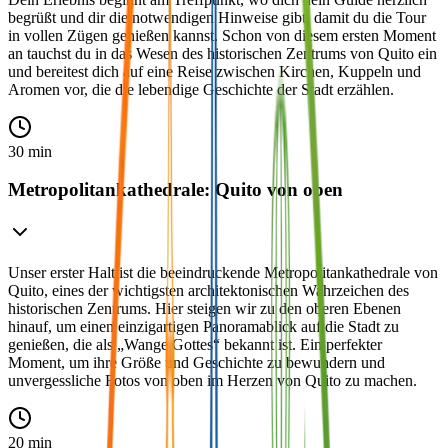
begrüßt und dir die notwendigen Hinweise gibt, damit du die Tour
in vollen Zügen genießen kannst. Schon von diesem ersten Moment
an tauchst du in das Wesen des historischen Zentrums von Quito ein
und bereitest dich auf eine Reise zwischen Kirchen, Kuppeln und
Aromen vor, die die lebendige Geschichte der Stadt erzählen.
30 min
Metropolitankathedrale: Quito von oben
Unser erster Halt ist die beeindruckende Metropolitankathedrale von
Quito, eines der wichtigsten architektonischen Wahrzeichen des
historischen Zentrums. Hier steigen wir zu den oberen Ebenen
hinauf, um einen einzigartigen Panoramablick auf die Stadt zu
genießen, die als „Wange Gottes“ bekannt ist. Ein perfekter
Moment, um ihre Größe und Geschichte zu bewundern und
unvergessliche Fotos von oben im Herzen von Quito zu machen.
20 min