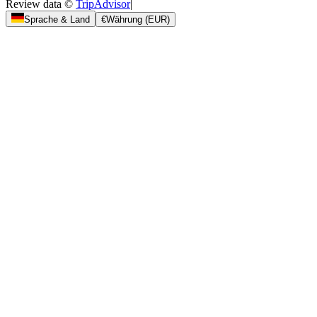
Review data ©
TripAdvisor
|
Sprache & Land
€
Währung
(
EUR
)