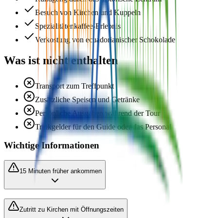
Besuch von Kirchen und Kuppeln
Spezialitätenkaffee-Erlebnis
Verkostung von ecuadorianischer Schokolade
Was ist nicht enthalten
Transport zum Treffpunkt
Zusätzliche Speisen und Getränke
Persönliche Ausgaben während der Tour
Trinkgelder für den Guide oder das Personal
Wichtige Informationen
15 Minuten früher ankommen
Zutritt zu Kirchen mit Öffnungszeiten