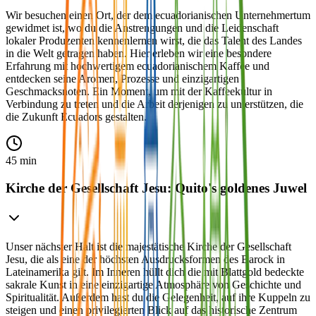
Wir besuchen einen Ort, der dem ecuadorianischen Unternehmertum
gewidmet ist, wo du die Anstrengungen und die Leidenschaft
lokaler Produzenten kennenlernen wirst, die das Talent des Landes
in die Welt getragen haben. Hier erleben wir eine besondere
Erfahrung mit hochwertigem ecuadorianischem Kaffee und
entdecken seine Aromen, Prozesse und einzigartigen
Geschmacksnoten. Ein Moment, um mit der Kaffeekultur in
Verbindung zu treten und die Arbeit derjenigen zu unterstützen, die
die Zukunft Ecuadors gestalten.
45 min
Kirche der Gesellschaft Jesu: Quito's goldenes Juwel
Unser nächster Halt ist die majestätische Kirche der Gesellschaft
Jesu, die als eine der höchsten Ausdrucksformen des Barock in
Lateinamerika gilt. Im Inneren hüllt dich die mit Blattgold bedeckte
sakrale Kunst in eine einzigartige Atmosphäre von Geschichte und
Spiritualität. Außerdem hast du die Gelegenheit, auf ihre Kuppeln zu
steigen und einen privilegierten Blick auf das historische Zentrum