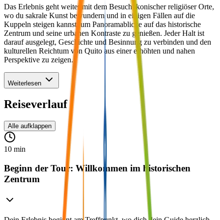
Das Erlebnis geht weiter mit dem Besuch ikonischer religiöser Orte,
wo du sakrale Kunst bewundern und in einigen Fällen auf die
Kuppeln steigen kannst, um Panoramablicke auf das historische
Zentrum und seine urbanen Kontraste zu genießen. Jeder Halt ist
darauf ausgelegt, Geschichte und Besinnung zu verbinden und den
kulturellen Reichtum von Quito aus einer erhöhten und nahen
Perspektive zu zeigen.
Weiterlesen
Reiseverlauf
Alle aufklappen
10 min
Beginn der Tour: Willkommen im historischen
Zentrum
Dein Erlebnis beginnt am Treffpunkt, wo dich dein Guide herzlich