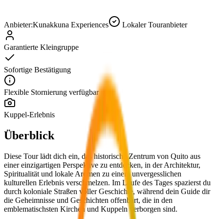
Anbieter:
Kunakkuna Experiences
Lokaler Touranbieter
Garantierte Kleingruppe
Sofortige Bestätigung
Flexible Stornierung verfügbar
Kuppel-Erlebnis
Überblick
Diese Tour lädt dich ein, das historische Zentrum von Quito aus
einer einzigartigen Perspektive zu entdecken, in der Architektur,
Spiritualität und lokale Aromen zu einem unvergesslichen
kulturellen Erlebnis verschmelzen. Im Laufe des Tages spazierst du
durch koloniale Straßen voller Geschichte, während dein Guide dir
die Geheimnisse und Geschichten offenbart, die in den
emblematischsten Kirchen und Kuppeln verborgen sind.