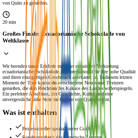
von Quito zu genießen.
20 min
Großes Finale: Ecuadorianische Schokolade von
Weltklasse
Wir beenden unser Erlebnis mit einer exquisiten Verkostung
ecuadorianischer Schokolade, die international für ihre hohe Qualität
und ihren einzigartigen Geschmack anerkannt ist. In diesem letzten
Moment der Tour kannst du verschiedene Noten und Texturen
genießen, die den Reichtum des Kakaos des Landes widerspiegeln.
Ein perfekter Abschluss, der Geschichte, Kultur und eine
unvergessliche süße Note im Herzen von Quito vereint.
Was ist enthalten
Professioneller spezialisierter Guide
Rundgang durch das historische Zentrum