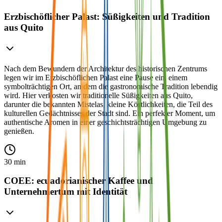
Erzbischöflicher Palast: Süßigkeiten und Tradition
aus Quito
Nach dem Bewundern der Architektur des historischen Zentrums
legen wir im Erzbischöflichen Palast eine Pause ein, einem
symbolträchtigen Ort, an dem die gastronomische Tradition lebendig
wird. Hier verkosten wir traditionelle Süßigkeiten aus Quito,
darunter die bekannten Mistelas, kleine Köstlichkeiten, die Teil des
kulturellen Gedächtnisses der Stadt sind. Ein perfekter Moment, um
authentische Aromen in einer geschichtsträchtigen Umgebung zu
genießen.
30 min
COEE: ecuadorianischer Kaffee und
Unternehmertum mit Identität