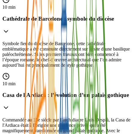
10 min
Cathédrale de Barcelone : symbole du diocèse
Symbole fier du diocèse de Barcelone, cette cathédrale
emblématique a été construite directement sur le site d’une basilique
paléochrétienne. Si les premiers travaux ont bien commencé à
l’époque romane, le chef-d’œuvre architectural que l’on admire
aujourd’hui est principalement de style gothique.
10 min
Casa de l'Ardiaca : l’évolution d’un palais gothique
Commandée au 15e siècle par l’archidiacre Lluís Desplà, la Casa de
l'Ardiaca était à l’origine une résidence privée qui a été
magnifiquement transformée en grand palais gothique. Avec le