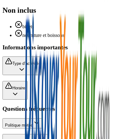
Non inclus
billets
nourriture et boissons
Informations importantes
Type d’activité
Horaire
Questions fréquentes
Politique météo