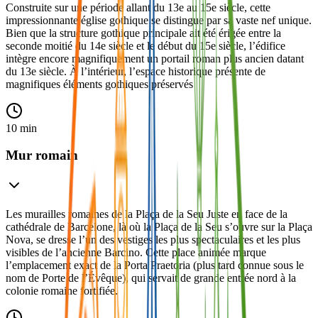
Construite sur une période allant du 13e au 15e siècle, cette
impressionnante église gothique se distingue par sa vaste nef unique.
Bien que la structure gothique principale ait été érigée entre la
seconde moitié du 14e siècle et le début du 15e siècle, l’édifice
intègre encore magnifiquement un portail roman plus ancien datant
du 13e siècle. À l’intérieur, l’espace historique présente de
magnifiques éléments gothiques préservés
10 min
Mur romain
Les murailles romaines de la Plaça de la Seu Juste en face de la
cathédrale de Barcelone, là où la Plaça de la Seu s’ouvre sur la Plaça
Nova, se dresse l’un des vestiges les plus spectaculaires et les plus
visibles de l’ancienne Barcino. Cette place animée marque
l’emplacement exact de la Porta Praetoria (plus tard connue sous le
nom de Porte de l’Évêque), qui servait de grande entrée nord à la
colonie romaine fortifiée.