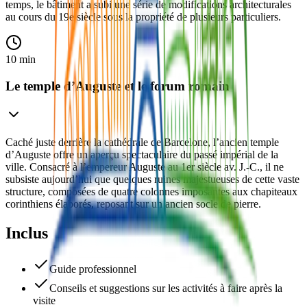
temps, le bâtiment a subi une série de modifications architecturales
au cours du 19e siècle sous la propriété de plusieurs particuliers.
10 min
Le temple d’Auguste et le forum romain
Caché juste derrière la cathédrale de Barcelone, l’ancien temple
d’Auguste offre un aperçu spectaculaire du passé impérial de la
ville. Consacré à l’empereur Auguste au 1er siècle av. J.-C., il ne
subsiste aujourd’hui que quelques ruines majestueuses de cette vaste
structure, composées de quatre colonnes imposantes aux chapiteaux
corinthiens élaborés, reposant sur un ancien socle de pierre.
Inclus
Guide professionnel
Conseils et suggestions sur les activités à faire après la
visite