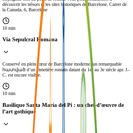
découvrir les trésors et les sites historiques de Barcelone. Carrer de
la Canuda, 6, Barcelone
10 min
Via Sepulcral Romana
Conservé en plein cœur de Barcelone moderne, un remarquable
հատված d’un cimetière romain datant du 1er au 3e siècle apr. J.-
C. est encore visible.
10 min
Basilique Santa María del Pi : un chef-d’œuvre de
l’art gothique