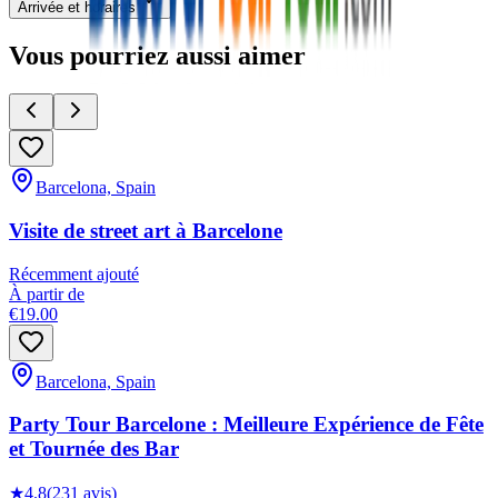
Arrivée et horaires
Vous pourriez aussi aimer
Barcelona, Spain
Visite de street art à Barcelone
Récemment ajouté
À partir de
€19.00
Barcelona, Spain
Party Tour Barcelone : Meilleure Expérience de Fête
et Tournée des Bar
★
4.8
(231 avis)