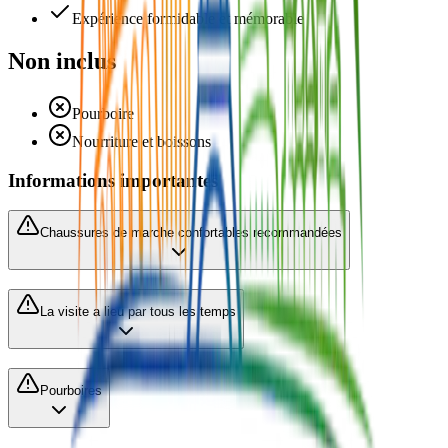
Expérience formidable et mémorable
Non inclus
Pourboire
Nourriture et boissons
Informations importantes
Chaussures de marche confortables recommandées
La visite a lieu par tous les temps
Pourboires