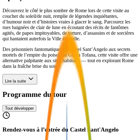
Découvrez le côté le plus sombre de Rome lors de cette visite au
coucher du soleil/de nuit, remplie de légendes inquiétantes,
d’humour noir et d’histoires vraies à glacer le sang. Parcourez les
rues baignées de clair de lune en écoutant des récits de fantômes
agités, de papes impitoyables, de torture, d’assassins et de sorcières
qui hantaient autrefois la Ville éternelle.
Des prisonniers fantomatiques de Castel Sant’Angelo aux secrets
mortels de l’empire du poison de Giulia Tofana, cette visite offre une
alternative palpitante aux sites habituels — tout en explorant Rome
dans la fraîche brise du soir.
Lire la suite
Programme du tour
Tout développer
Rendez-vous à l’entrée du Castel Sant'Angelo