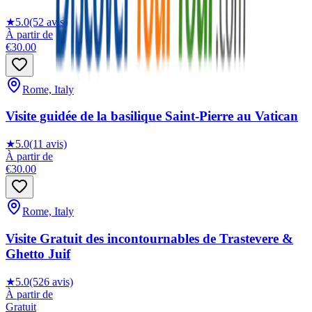
★
5.0
(52 avis)
À partir de
€30.00
Rome, Italy
Visite guidée de la basilique Saint-Pierre au Vatican
★
5.0
(11 avis)
À partir de
€30.00
Rome, Italy
Visite Gratuit des incontournables de Trastevere &
Ghetto Juif
★
5.0
(526 avis)
À partir de
Gratuit