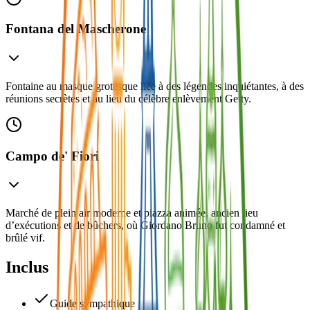
Fontana del Mascherone
Fontaine au masque grotesque liée à des légendes inquiétantes, à des
réunions secrètes et au lieu du célèbre enlèvement Getty.
Campo de' Fiori
Marché de plein air moderne et piazza animée, ancien lieu
d’exécutions et de bûchers, où Giordano Bruno fut condamné et
brûlé vif.
Inclus
Guide sympathique