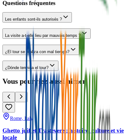
Questions fréquentes
Les enfants sont-ils autorisés ?
La visite a-t-elle lieu par mauvais temps ?
¿El tour se realiza con mal tiempo?
¿Dónde termina el tour?
Vous pourriez aussi aimer
Rome, Italy
Ghetto juif et Trastevere : histoire, culture et vie
locale