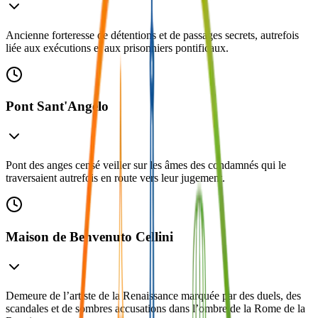
Ancienne forteresse de détentions et de passages secrets, autrefois
liée aux exécutions et aux prisonniers pontificaux.
Pont Sant'Angelo
Pont des anges censé veiller sur les âmes des condamnés qui le
traversaient autrefois en route vers leur jugement.
Maison de Benvenuto Cellini
Demeure de l’artiste de la Renaissance marquée par des duels, des
scandales et de sombres accusations dans l’ombre de la Rome de la