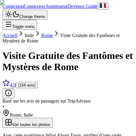
Connexion
Connexion fournisseur
Devenez Guide
Change theme
Toggle menu
Accueil
Italie
Rome
Visite Gratuite des Fantômes et
Mystères de Rome
Visite Gratuite des Fantômes et
Mystères de Rome
4.9
(154 avis)
Basé sur les avis de passagers sur TripAdvisor
•
Rome
,
Italie
Voir toutes les photos
Avec cette expérience What About Tours, profitez d’une visite