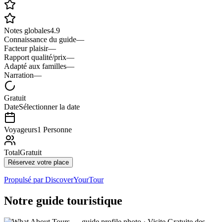
Notes globales
4.9
Connaissance du guide
—
Facteur plaisir
—
Rapport qualité/prix
—
Adapté aux familles
—
Narration
—
Gratuit
Date
Sélectionner la date
Voyageurs
1 Personne
Total
Gratuit
Réservez votre place
Propulsé par
DiscoverYourTour
Notre guide touristique