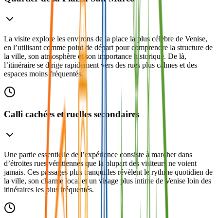
La visite explore les environs de la place la plus célèbre de Venise,
en l’utilisant comme point de départ pour comprendre la structure de
la ville, son atmosphère et son importance historique. De là,
l’itinéraire se dirige rapidement vers des rues plus calmes et des
espaces moins fréquentés.
Calli cachées et ruelles secondaires
Une partie essentielle de l’expérience consiste à marcher dans
d’étroites rues vénitiennes que la plupart des visiteurs ne voient
jamais. Ces passages plus tranquilles révèlent le rythme quotidien de
la ville, son charme local et un visage plus intime de Venise loin des
itinéraires les plus fréquentés.