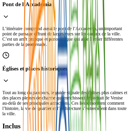
Pont de l’Accademia
L’itinéraire comprend aussi le pont de l’Accademia, un important
point de passage offrant de larges vues sur les canaux de la ville.
C’est un arrêt pratique et panoramique qui aide à relier différentes
parties de la promenade.
Églises et places historiques
Tout au long du parcours, le guide signale des églises plus calmes et
des places pleines de charme qui enrichissent le portrait de Venise
au-delà de ses principales attractions. Ces lieux montrent comment
l’histoire, la vie de quartier et l’architecture s’entremêlent dans toute
la ville.
Inclus