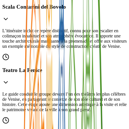
Scala Contarini del Bovolo
L’itinéraire inclut ce repère distinctif, connu pour son escalier en
colimaçon inhabituel et son atmosphère évocatrice. Il apporte une
touche architecturale marquante à la promenade et offre aux visiteurs
un exemple mémorable du style de construction créatif de Venise.
Teatro La Fenice
Le guide conduit le groupe devant l’un des théâtres les plus célèbres
de Venise, en partageant le contexte de son rôle culturel et de son
histoire. Cette étape ajoute une dimension artistique à la visite et relie
le patrimoine vivant de la ville à son grand passé.