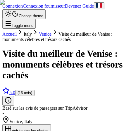
Connexion
Connexion fournisseur
Devenez Guide
Change theme
Toggle menu
Accueil
Italy
Venice
Visite du meilleur de Venise :
monuments célèbres et trésors cachés
Visite du meilleur de Venise :
monuments célèbres et trésors
cachés
5.0
(16 avis)
Basé sur les avis de passagers sur TripAdvisor
•
Venice
,
Italy
Voir toutes les photos