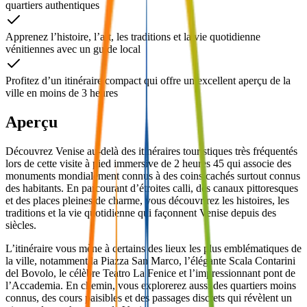
quartiers authentiques
Apprenez l’histoire, l’art, les traditions et la vie quotidienne
vénitiennes avec un guide local
Profitez d’un itinéraire compact qui offre un excellent aperçu de la
ville en moins de 3 heures
Aperçu
Découvrez Venise au-delà des itinéraires touristiques très fréquentés
lors de cette visite à pied immersive de 2 heures 45 qui associe des
monuments mondialement connus à des coins cachés surtout connus
des habitants. En parcourant d’étroites calli, des canaux pittoresques
et des places pleines de charme, vous découvrirez les histoires, les
traditions et la vie quotidienne qui façonnent Venise depuis des
siècles.
L’itinéraire vous mène à certains des lieux les plus emblématiques de
la ville, notamment la Piazza San Marco, l’élégante Scala Contarini
del Bovolo, le célèbre Teatro La Fenice et l’impressionnant pont de
l’Accademia. En chemin, vous explorerez aussi des quartiers moins
connus, des cours paisibles et des passages discrets qui révèlent un