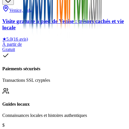
Venice, Italy
Visite gratuite à pied de Venise : trésors cachés et vie
locale
★
5.0
(16 avis)
À partir de
Gratuit
Paiements sécurisés
Transactions SSL cryptées
Guides locaux
Connaissances locales et histoires authentiques
$