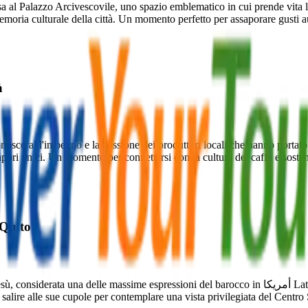
a al Palazzo Arcivescovile, uno spazio emblematico in cui prende vita l
emoria culturale della città. Un momento perfetto per assaporare gusti au
à
noscerai l'impegno e la passione dei produttori locali che hanno portato
ori unici. Un momento per connettersi con la cultura del caffè e sostener
 Quito
del barocco in أمريكا Latina. Al suo interno, l'arte sacra ricoperta di foglia d'oro ti avvolgerà in
di salire alle sue cupole per contemplare una vista privilegiata del Centro