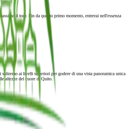
l massimo il tour. Fin da questo primo momento, entrerai nell'essenza
 saliremo ai livelli superiori per godere di una vista panoramica unica
le altezze del cuore di Quito.