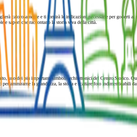
oglierà calorosamente e ti fornirà le indicazioni necessarie per goderti a
e e sapori che raccontano la storia viva della città.
o, uno dei più importanti simboli architettonici del Centro Storico. Qui
er ammirarne la grandezza, la storia e scattare foto indimenticabili dal