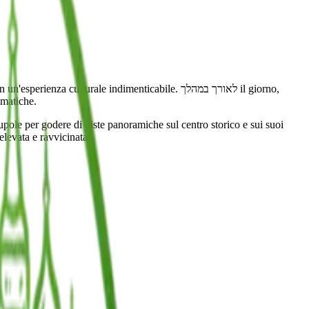
 culturale indimenticabile. לאורך במהלך il giorno,
ematiche.
 cupole per godere di viste panoramiche sul centro storico e sui suoi
elevata e ravvicinata.