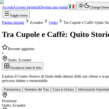
Accedi
Accesso fornitori
Diventa una guida
Change them
Toggle menu
Pagina iniziale
Ecuador
Quito
Tra Cupole e Caffè: Quito Sto
Tra Cupole e Caffè: Quito Stori
Recente aggiunto
•
Quito
,
Ecuador
Visualizza tutte le foto
Esplora il Centro Storico di Quito dalle altezze delle sue chiese e scopr
percorso intimo e memorabile.
Panoramica
Itinerario del Tour
Cosa è Incluso
Informazioni Important
Posizione
Quito
,
Ecuador