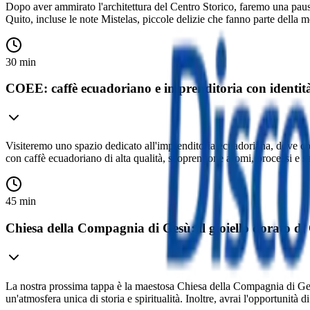
Dopo aver ammirato l'architettura del Centro Storico, faremo una paus
Quito, incluse le note Mistelas, piccole delizie che fanno parte della m
30 min
COEE: caffè ecuadoriano e imprenditoria con identit
Visiteremo uno spazio dedicato all'imprenditoria ecuadoriana, dove co
con caffè ecuadoriano di alta qualità, scoprendone aromi, processi e sap
45 min
Chiesa della Compagnia di Gesù: il gioiello dorato di
La nostra prossima tappa è la maestosa Chiesa della Compagnia di Gesù, considerata una delle massime espressioni 
un'atmosfera unica di storia e spiritualità. Inoltre, avrai l'opportunità 