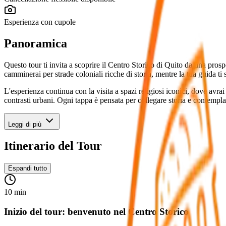
Esperienza con cupole
Panoramica
Questo tour ti invita a scoprire il Centro Storico di Quito da una prospettiva unic
camminerai per strade coloniali ricche di storia, mentre la tua guida ti 
L'esperienza continua con la visita a spazi religiosi iconici, dove avrai
contrasti urbani. Ogni tappa è pensata per collegare storia e contempl
Leggi di più
Itinerario del Tour
Espandi tutto
10 min
Inizio del tour: benvenuto nel Centro Storico