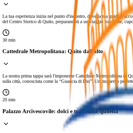
La tua esperienza inizia nel punto d'incontro, dove la tua guida ti acc
del Centro Storico di Quito, preparandoti a un viaggio tra chiese, cupol
30 min
Cattedrale Metropolitana: Quito dall'alto
La nostra prima tappa sarà l'imponente Cattedrale Metropolitana di Quit
sulla città, conosciuta come la “Guancia di Dio”. Un momento perfetto p
20 min
Palazzo Arcivescovile: dolci e tradizione quiteña