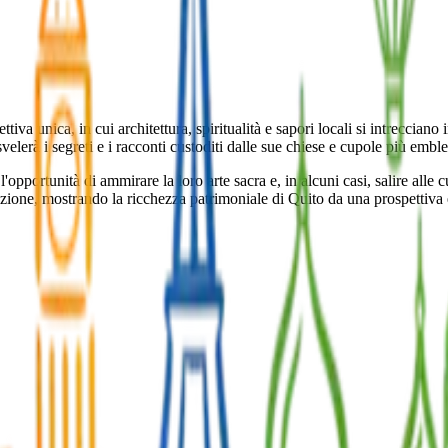
a, in cui architettura, spiritualità e sapori locali si intrecciano in un'esperienza
svelerà i segreti e i racconti custoditi dalle sue chiese e cupole più embl
 l'opportunità di ammirare la loro arte sacra e, in alcuni casi, salire alle
azione, mostrando la ricchezza patrimoniale di Quito da una prospettiva 