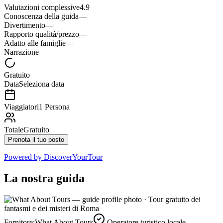
Valutazioni complessive
4.9
Conoscenza della guida
—
Divertimento
—
Rapporto qualità/prezzo
—
Adatto alle famiglie
—
Narrazione
—
Gratuito
Data
Seleziona data
Viaggiatori
1 Persona
Totale
Gratuito
Prenota il tuo posto
Powered by
DiscoverYourTour
La nostra guida
Fornitore:
What About Tours
Operatore turistico locale