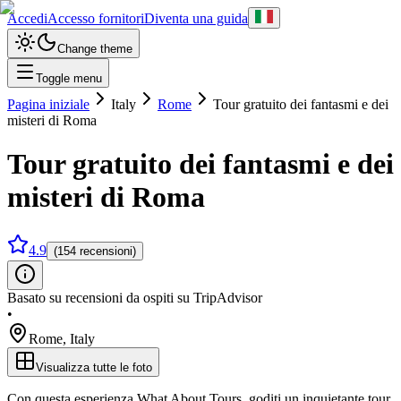
Accedi
Accesso fornitori
Diventa una guida
Change theme
Toggle menu
Pagina iniziale
Italy
Rome
Tour gratuito dei fantasmi e dei
misteri di Roma
Tour gratuito dei fantasmi e dei
misteri di Roma
4.9
(154 recensioni)
Basato su recensioni da ospiti su TripAdvisor
•
Rome
,
Italy
Visualizza tutte le foto
Con questa esperienza What About Tours, goditi un inquietante tour