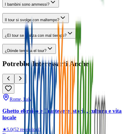
I bambini sono ammessi?
Il tour si svolge con maltempo?
¿El tour se realiza con mal tiempo?
¿Dónde termina el tour?
Potrebbe Interessarti Anche
Rome, Italy
Ghetto ebraico e Trastevere: storia, cultura e vita
locale
★
5.0
(52 recensioni)