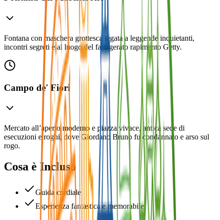
Fontana con maschera grottesca legata a leggende inquietanti,
incontri segreti e al luogo del famigerato rapimento Getty.
Campo de' Fiori
Mercato all’aperto moderno e piazza vivace, antica sede di
esecuzioni e roghi, dove Giordano Bruno fu condannato e arso sul
rogo.
Cosa è Incluso
Guida cordiale
Esperienza fantastica e memorabile