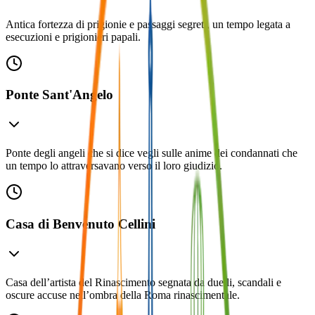
Antica fortezza di prigionie e passaggi segreti, un tempo legata a
esecuzioni e prigionieri papali.
Ponte Sant'Angelo
Ponte degli angeli che si dice vegli sulle anime dei condannati che
un tempo lo attraversavano verso il loro giudizio.
Casa di Benvenuto Cellini
Casa dell’artista del Rinascimento segnata da duelli, scandali e
oscure accuse nell’ombra della Roma rinascimentale.