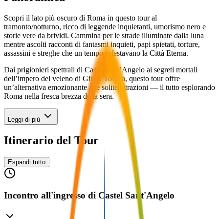
Scopri il lato più oscuro di Roma in questo tour al
tramonto/notturno, ricco di leggende inquietanti, umorismo nero e
storie vere da brividi. Cammina per le strade illuminate dalla luna
mentre ascolti racconti di fantasmi inquieti, papi spietati, torture,
assassini e streghe che un tempo infestavano la Città Eterna.
Dai prigionieri spettrali di Castel Sant’Angelo ai segreti mortali
dell’impero del veleno di Giulia Tofana, questo tour offre
un’alternativa emozionante alle solite attrazioni — il tutto esplorando
Roma nella fresca brezza della sera.
Leggi di più
Itinerario del Tour
Espandi tutto
Incontro all'ingresso di Castel Sant'Angelo