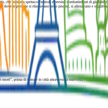
erto, che ospitava spettacoli teatrali e persino combattimenti di gladiato
e, dove le persone si rilassavano nelle piscine, si allenavano e si puli
ei morti”, prima di entrare in città attraverso la maestosa Porta Romana,