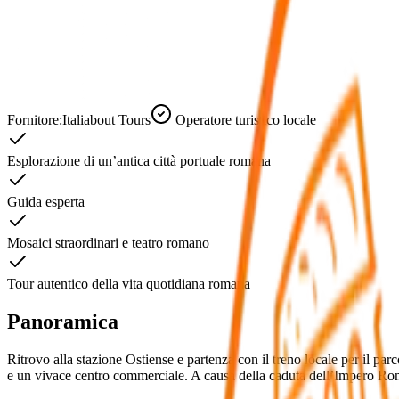
Fornitore:
Italiabout Tours
Operatore turistico locale
Esplorazione di un’antica città portuale romana
Guida esperta
Mosaici straordinari e teatro romano
Tour autentico della vita quotidiana romana
Panoramica
Ritrovo alla stazione Ostiense e partenza con il treno locale per il pa
e un vivace centro commerciale. A causa della caduta dell’Impero Roma