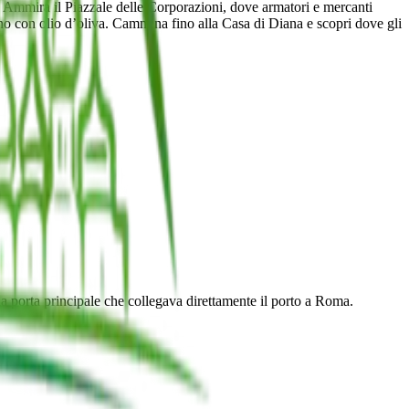
ri. Ammira il Piazzale delle Corporazioni, dove armatori e mercanti
vano con olio d’oliva. Cammina fino alla Casa di Diana e scopri dove gli
 la porta principale che collegava direttamente il porto a Roma.