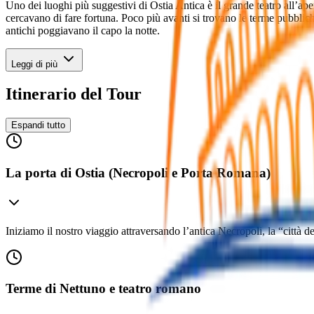
Uno dei luoghi più suggestivi di Ostia Antica è il grande teatro all’ap
cercavano di fare fortuna. Poco più avanti si trovano le terme pubblich
antichi poggiavano il capo la notte.
Leggi di più
Itinerario del Tour
Espandi tutto
La porta di Ostia (Necropoli e Porta Romana)
Iniziamo il nostro viaggio attraversando l’antica Necropoli, la “città d
Terme di Nettuno e teatro romano