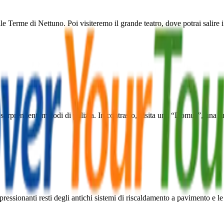
e Terme di Nettuno. Poi visiteremo il grande teatro, dove potrai salire i
orprendenti metodi di pulizia. In contrasto, visita una “Domus”, una lussu
mpressionanti resti degli antichi sistemi di riscaldamento a pavimento e