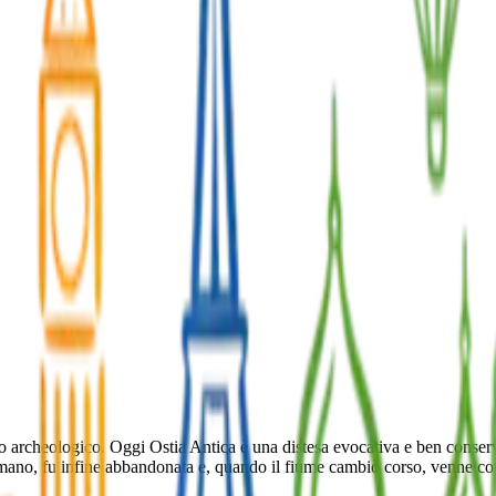
rco archeologico. Oggi Ostia Antica è una distesa evocativa e ben conserv
no, fu infine abbandonata e, quando il fiume cambiò corso, venne copert