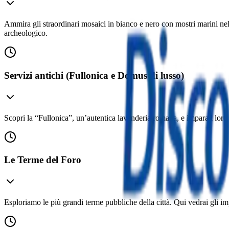
Ammira gli straordinari mosaici in bianco e nero con mostri marini nell
archeologico.
Servizi antichi (Fullonica e Domus di lusso)
Scopri la “Fullonica”, un’autentica lavanderia romana, e impara i loro s
Le Terme del Foro
Esploriamo le più grandi terme pubbliche della città. Qui vedrai gli i