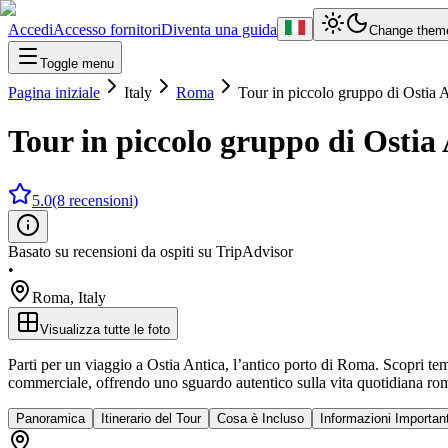
Accedi
Accesso fornitori
Diventa una guida
Change them
Toggle menu
Pagina iniziale
Italy
Roma
Tour in piccolo gruppo di Ostia 
Tour in piccolo gruppo di Ostia
5.0
(8 recensioni)
Basato su recensioni da ospiti su TripAdvisor
•
Roma
,
Italy
Visualizza tutte le foto
Parti per un viaggio a Ostia Antica, l’antico porto di Roma. Scopri te
commerciale, offrendo uno sguardo autentico sulla vita quotidiana roman
Panoramica
Itinerario del Tour
Cosa è Incluso
Informazioni Important