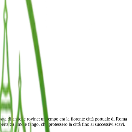
ata di antiche rovine; un tempo era la fiorente città portuale di Roma
a da limo e fango, che protessero la città fino ai successivi scavi.