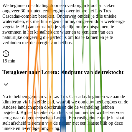
We beginnen de afdaling door een verborgen kloof en steken
ongeveer 30 minuten een bergbos over tot we het Las Tres
Cascadas-complex bereiken. Onderweg ontdek je drie unieke
watervallen, elk met hun eigen charme, omgeven door weelderige
vegetatie. Bij aankomst heb je vrije tijd om te ontspannen, te
zwemmen in het kristalheldere water en te genieten van een
natuurlijke omgeving die perfect is om los te komen en je te
verbinden met de energie van het bos.
15 min
Terugkeer naar Loreto: eindpunt van de trektocht
Na te hebben genoten van Las Tres Cascadas beginnen we aan de
klim terug via hetzelfde pad, waarbij we opnieuw het bergbos en de
Andese landschappen doorkruisen die de wandeling hebben
begeleid. Bij het bereiken van het startpunt nemen we het vervoer
terug naar de gemeenschap Loreto. Een rustig einde dat je in staat
stelt afscheid te nemen van de natuur met een laatste blik op deze
unieke en levendige omgeving.