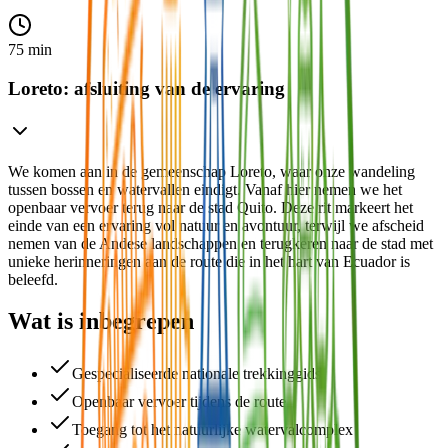
75 min
Loreto: afsluiting van de ervaring
We komen aan in de gemeenschap Loreto, waar onze wandeling
tussen bossen en watervallen eindigt. Vanaf hier nemen we het
openbaar vervoer terug naar de stad Quito. Deze rit markeert het
einde van een ervaring vol natuur en avontuur, terwijl we afscheid
nemen van de Andese landschappen en terugkeren naar de stad met
unieke herinneringen aan de route die in het hart van Ecuador is
beleefd.
Wat is inbegrepen
Gespecialiseerde nationale trekkinggids
Openbaar vervoer tijdens de route
Toegang tot het natuurlijke watervalcomplex