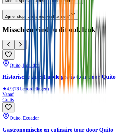
Moet ik speciale uitrusting meenemen?
Zijn er stops om te rusten of te eten?
Misschien vindt u dit ook leuk
Quito, Ecuador
Historische en culturele gratis tour door Quito
★
4.9
(78 beoordelingen)
Vanaf
Gratis
Quito, Ecuador
Gastronomische en culinaire tour door Quito