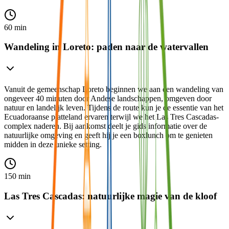
60 min
Wandeling in Loreto: paden naar de watervallen
Vanuit de gemeenschap Loreto beginnen we aan een wandeling van
ongeveer 40 minuten door Andese landschappen, omgeven door
natuur en landelijk leven. Tijdens de route kun je de essentie van het
Ecuadoraanse platteland ervaren terwijl we het Las Tres Cascadas-
complex naderen. Bij aankomst deelt je gids informatie over de
natuurlijke omgeving en geeft hij je een boxlunch om te genieten
midden in deze unieke setting.
150 min
Las Tres Cascadas: natuurlijke magie van de kloof