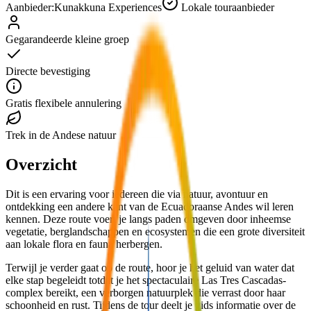
Aanbieder:
Kunakkuna Experiences
Lokale touraanbieder
Gegarandeerde kleine groep
Directe bevestiging
Gratis flexibele annulering
Trek in de Andese natuur
Overzicht
Dit is een ervaring voor iedereen die via natuur, avontuur en
ontdekking een andere kant van de Ecuadoraanse Andes wil leren
kennen. Deze route voert je langs paden omgeven door inheemse
vegetatie, berglandschappen en ecosystemen die een grote diversiteit
aan lokale flora en fauna herbergen.
Terwijl je verder gaat op de route, hoor je het geluid van water dat
elke stap begeleidt totdat je het spectaculaire Las Tres Cascadas-
complex bereikt, een verborgen natuurplek die verrast door haar
schoonheid en rust. Tijdens de tour deelt je gids informatie over de