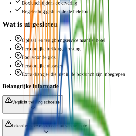
Boxlunch tijdens de ervaring
Begeleiding gedurende de hele tour
Wat is uitgesloten
Ophaal- en terugbrengservice naar het hotel
Persoonlijke trekkinguitrusting
Fooi voor de gids
Persoonlijke uitgaven
Extra drankjes die niet in de boxlunch zijn inbegrepen
Belangrijke informatie
Verplicht trekking schoeisel
Lokaal vervoer maakt deel uit van de route