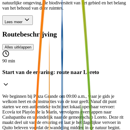
natuurlijke omgeving, de biodiversiteit van het gebied en het belang
van het behoud van deze ruimtes.
Lees meer
Routebeschrijving
Alles uitklappen
90 min
Start van de ervaring: route naar Loreto
We beginnen bij Plaza Grande om 09:00 a.m., waar je gids je
welkom heet en de instructies van de tour geeft. Vanaf dit punt
starten we een authentieke tocht met lokaal openbaar vervoer:
Ecovía tot Playón de la Marín, vervolgens overstappen naar
Cashapamba en uiteindelijk naar de gemeenschap Loreto. Deze rit
maakt deel uit van de ervaring en laat je het dagelijkse vervoer in
Quito beleven voordat de wandeling midden in de natuur begint.