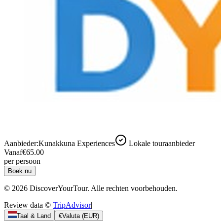
Aanbieder:
Kunakkuna Experiences
Lokale touraanbieder
Vanaf
€65.00
per persoon
Boek nu
© 2026 DiscoverYourTour. Alle rechten voorbehouden.
Review data ©
TripAdvisor
|
Taal & Land
€
Valuta
(
EUR
)