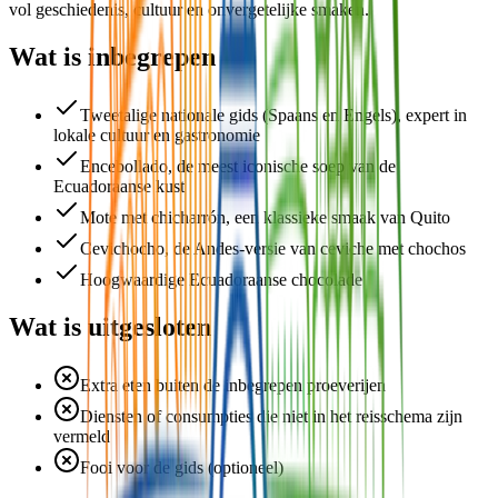
vol geschiedenis, cultuur en onvergetelijke smaken.
Wat is inbegrepen
Tweetalige nationale gids (Spaans en Engels), expert in
lokale cultuur en gastronomie
Encebollado, de meest iconische soep van de
Ecuadoraanse kust
Mote met chicharrón, een klassieke smaak van Quito
Cevichocho, de Andes-versie van ceviche met chochos
Hoogwaardige Ecuadoraanse chocolade
Wat is uitgesloten
Extra eten buiten de inbegrepen proeverijen
Diensten of consumpties die niet in het reisschema zijn
vermeld
Fooi voor de gids (optioneel)