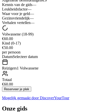
Algemene beoordelingen
4.9
Kennis van de gids
—
Leukheidsfactor
—
Waar voor je geld
—
Gezinsvriendelijk
—
Verhalen vertellen
—
Volwassene
(18-99)
€60.00
Kind
(0-17)
€50.00
per persoon
Datum
Selecteer datum
Reizigers
1 Volwassene
Totaal
€60.00
Reserveer je plek
Mogelijk gemaakt door
DiscoverYourTour
Onze gids