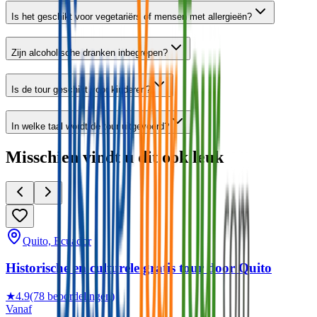
Is het geschikt voor vegetariërs of mensen met allergieën?
Zijn alcoholische dranken inbegrepen?
Is de tour geschikt voor kinderen?
In welke taal wordt de tour uitgevoerd?
Misschien vindt u dit ook leuk
Quito, Ecuador
Historische en culturele gratis tour door Quito
★
4.9
(78 beoordelingen)
Vanaf