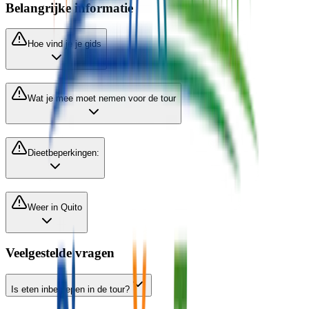
Belangrijke informatie
Hoe vind je je gids
Wat je mee moet nemen voor de tour
Dieetbeperkingen:
Weer in Quito
Veelgestelde vragen
Is eten inbegrepen in de tour?