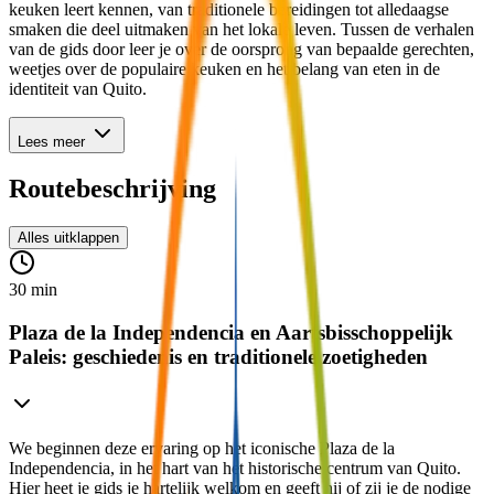
keuken leert kennen, van traditionele bereidingen tot alledaagse
smaken die deel uitmaken van het lokale leven. Tussen de verhalen
van de gids door leer je over de oorsprong van bepaalde gerechten,
weetjes over de populaire keuken en het belang van eten in de
identiteit van Quito.
Lees meer
Routebeschrijving
Alles uitklappen
30 min
Plaza de la Independencia en Aartsbisschoppelijk
Paleis: geschiedenis en traditionele zoetigheden
We beginnen deze ervaring op het iconische Plaza de la
Independencia, in het hart van het historische centrum van Quito.
Hier heet je gids je hartelijk welkom en geeft hij of zij je de nodige