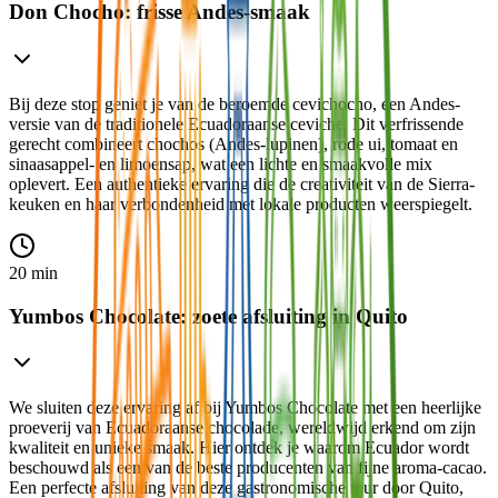
Don Chocho: frisse Andes-smaak
Bij deze stop geniet je van de beroemde cevichocho, een Andes-
versie van de traditionele Ecuadoraanse ceviche. Dit verfrissende
gerecht combineert chochos (Andes-lupinen), rode ui, tomaat en
sinaasappel- en limoensap, wat een lichte en smaakvolle mix
oplevert. Een authentieke ervaring die de creativiteit van de Sierra-
keuken en haar verbondenheid met lokale producten weerspiegelt.
20 min
Yumbos Chocolate: zoete afsluiting in Quito
We sluiten deze ervaring af bij Yumbos Chocolate met een heerlijke
proeverij van Ecuadoraanse chocolade, wereldwijd erkend om zijn
kwaliteit en unieke smaak. Hier ontdek je waarom Ecuador wordt
beschouwd als een van de beste producenten van fijne aroma-cacao.
Een perfecte afsluiting van deze gastronomische tour door Quito,