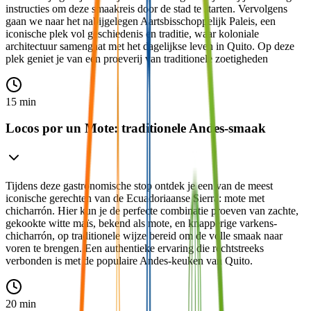
instructies om deze smaakreis door de stad te starten. Vervolgens
gaan we naar het nabijgelegen Aartsbisschoppelijk Paleis, een
iconische plek vol geschiedenis en traditie, waar koloniale
architectuur samengaat met het dagelijkse leven in Quito. Op deze
plek geniet je van een proeverij van traditionele zoetigheden
15 min
Locos por un Mote: traditionele Andes-smaak
Tijdens deze gastronomische stop ontdek je een van de meest
iconische gerechten van de Ecuadoriaanse Sierra: mote met
chicharrón. Hier kun je de perfecte combinatie proeven van zachte,
gekookte witte maïs, bekend als mote, en knapperige varkens-
chicharrón, op traditionele wijze bereid om de volle smaak naar
voren te brengen. Een authentieke ervaring die rechtstreeks
verbonden is met de populaire Andes-keuken van Quito.
20 min