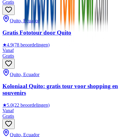
Gratis
Quito, Ecuador
Gratis Fototour door Quito
★
4.9
(78 beoordelingen)
Vanaf
Gratis
Quito, Ecuador
Koloniaal Quito: gratis tour voor shopping en
souvenirs
★
5.0
(22 beoordelingen)
Vanaf
Gratis
Quito, Ecuador