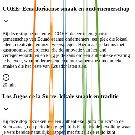
COEE: Ecuadoriaanse smaak en ondernemerschap
Bij deze stop bezoeken we COEE, de eerste en grootste
gemeenschap van Ecuadoraanse ondernemers, een plek die lokaal
talent, creativiteit en inzet weerspiegelt. Hier maak je kennis met
gastronomische projecten die de innovatie van het land
vertegenwoordigen en krijg je de kans om een authentieke ervaring
te beleven, waar ondernemende cultuur samensmelt met unieke
smaken die het beste van Ecuador laten zien.
20 min
Los Jugos de la Sucre: lokale smaak en traditie
Bij deze stop bezoeken we een authentieke Quito-“hueca” in de
Sucre-straat, een plek die erg geliefd is bij de lokale bevolking waar
je vers bereide natuurlijke sappen met fruit uit de regio kunt