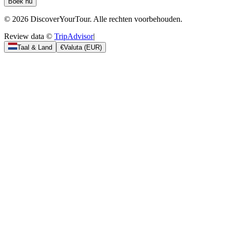
Boek nu
© 2026 DiscoverYourTour. Alle rechten voorbehouden.
Review data ©
TripAdvisor
|
Taal & Land
€
Valuta
(
EUR
)