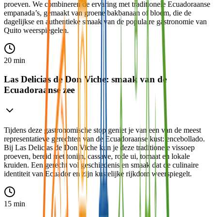
proeven. We combineren de ervaring met traditionele Ecuadoraanse
empanada’s, gemaakt van groene bakbanaan of bloem, die de
dagelijkse en authentieke smaak van de populaire gastronomie van
Quito weerspiegelen.
20 min
Las Delicias de Don Viche: smaak van de
Ecuadoraanse zee
Tijdens deze gastronomische stop geniet je van een van de meest
representatieve gerechten van de Ecuadoraanse kust: encebollado.
Bij Las Delicias de Don Viche kun je deze traditionele vissoep
proeven, bereid met tonijn, cassave, rode ui, tomaat en lokale
kruiden. Een gerecht vol geschiedenis en smaak dat de culinaire
identiteit van Ecuador en zijn kustelijke rijkdom weerspiegelt.
15 min