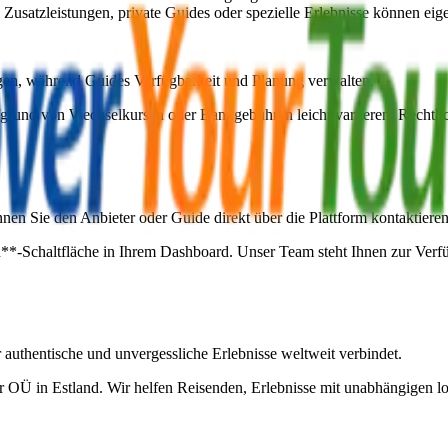
 Zusatzleistungen, private Guides oder spezielle Erlebnisse können eig
gen, während Guides Verfügbarkeit und Planung verwalten.
fgrund von Wechselkursen oder Bankgebühren leicht variieren. Rechtli
n Sie den Anbieter oder Guide direkt über die Plattform kontaktieren
en**-Schaltfläche in Ihrem Dashboard. Unser Team steht Ihnen zur Verf
r authentische und unvergessliche Erlebnisse weltweit verbindet.
r OÜ in Estland. Wir helfen Reisenden, Erlebnisse mit unabhängigen l