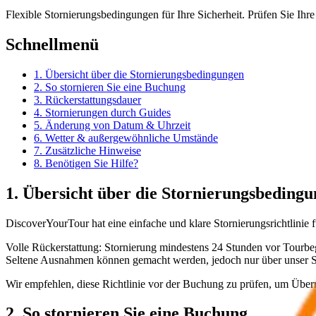
Flexible Stornierungsbedingungen für Ihre Sicherheit. Prüfen Sie I
Schnellmenü
1. Übersicht über die Stornierungsbedingungen
2. So stornieren Sie eine Buchung
3. Rückerstattungsdauer
4. Stornierungen durch Guides
5. Änderung von Datum & Uhrzeit
6. Wetter & außergewöhnliche Umstände
7. Zusätzliche Hinweise
8. Benötigen Sie Hilfe?
1. Übersicht über die Stornierungsbeding
DiscoverYourTour hat eine einfache und klare Stornierungsrichtlinie f
Volle Rückerstattung: Stornierung mindestens 24 Stunden vor Tourbeg
Seltene Ausnahmen können gemacht werden, jedoch nur über unser S
Wir empfehlen, diese Richtlinie vor der Buchung zu prüfen, um Übe
2. So stornieren Sie eine Buchung