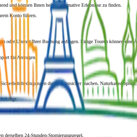
hend und können Ihnen helfen, alternative Erlebnisse zu finden.
hrem Konto führen.
um oder Uhrzeit Ihrer Buchung anfragen. Einige Touren können eine 
port für Anfragen.
 Sicherheitsbedingungen die Tour unsicher machen. Naturkatastrophen,
tfertigt.
gen derselben 24-Stunden-Stornierungsregel.