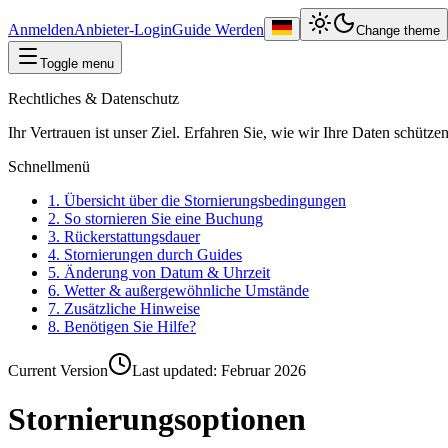
Anmelden
Anbieter-Login
Guide Werden
Change theme
Toggle menu
Rechtliches & Datenschutz
Ihr Vertrauen ist unser Ziel. Erfahren Sie, wie wir Ihre Daten schütze
Schnellmenü
1. Übersicht über die Stornierungsbedingungen
2. So stornieren Sie eine Buchung
3. Rückerstattungsdauer
4. Stornierungen durch Guides
5. Änderung von Datum & Uhrzeit
6. Wetter & außergewöhnliche Umstände
7. Zusätzliche Hinweise
8. Benötigen Sie Hilfe?
Current Version
Last updated:
Februar 2026
Stornierungsoptionen