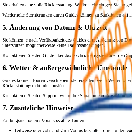
Sie erhalten eine volle Rückerstattung. Wir benachrichtigen Sie umge
Wiederholte Stornierungen durch Guides können zu Sanktionen auf i
5. Änderung von Datum & Uhrzeit
Sie können je nach Verfügbarkeit des Guides eine Änderung von Dat
unterstützen möglicherweise keine Datumsänderungen.
Kontaktieren Sie den Guide über das Nachrichtensystem oder den Sup
6. Wetter & außergewöhnliche Umstände
Guides können Touren verschieben oder erstatten, wenn Wetter- oder
Rückerstattungsrichtlinien auslösen.
Kontaktieren Sie den Support, wenn Ihre Situation eine Ausnahme rech
7. Zusätzliche Hinweise
Zahlungsmethoden / Vorausbezahlte Touren:
Teilweise oder vollständig im Voraus bezahlte Touren unterlie