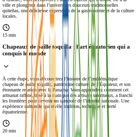
ville et plongerez dans l’univers des douceurs traditionnelles
quiteñas, une délicieuse expression de la gastronomie et de la culture
locales.
15 min
Chapeaux de paille toquilla : l’art équatorien qui a
conquis le monde
À cette étape, vous découvrirez l’histoire de l’emblématique
chapeau de paille toquilla, patrimoine culturel de l’Équateur, et son
étonnante relation avec le Panama. Vous apprendrez comment cet
artisanat raffiné, tissé à la main par des artisans talentueux, a franchi
les frontières pour devenir un symbole de l’identité nationale. Une
expérience culturelle qui révèle tradition, technique et fierté
équatorienne.
20 min