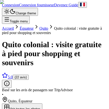
Connexion
Connexion fournisseur
Devenez Guide
Change theme
Toggle menu
Accueil
Équateur
Quito
Quito colonial : visite gratuite à
pied pour shopping et souvenirs
Quito colonial : visite gratuite
à pied pour shopping et
souvenirs
5.0
(22 avis)
Basé sur les avis de passagers sur TripAdvisor
•
Quito
,
Équateur
Voir toutes les photos