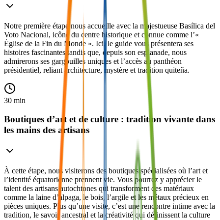
Notre première étape nous accueille avec la majestueuse Basílica del
Voto Nacional, icône du centre historique et connue comme l’«
Église de la Fin du Monde ». Ici, le guide vous présentera ses
histoires fascinantes tandis que, depuis son esplanade, nous
admirerons ses gargouilles uniques et l’accès au panthéon
présidentiel, reliant architecture, mystère et tradition quiteña.
30 min
Boutiques d’art et de culture : tradition vivante dans
les mains des artisans
À cette étape, nous visiterons des boutiques spécialisées où l’art et
l’identité équatorienne prennent vie. Vous pourrez y apprécier le
talent des artisans autochtones qui transforment des matériaux
comme la laine d’alpaga, le bois, l’argile et les métaux précieux en
pièces uniques. Plus qu’une visite, c’est une rencontre intime avec la
tradition, le savoir ancestral et la créativité qui définissent la culture