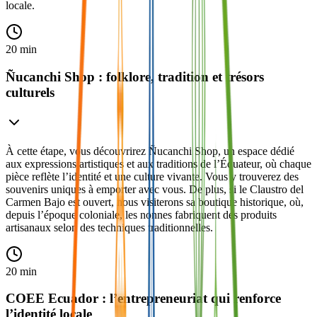
locale.
20 min
Ñucanchi Shop : folklore, tradition et trésors
culturels
À cette étape, vous découvrirez Ñucanchi Shop, un espace dédié
aux expressions artistiques et aux traditions de l’Équateur, où chaque
pièce reflète l’identité et une culture vivante. Vous y trouverez des
souvenirs uniques à emporter avec vous. De plus, si le Claustro del
Carmen Bajo est ouvert, nous visiterons sa boutique historique, où,
depuis l’époque coloniale, les nonnes fabriquent des produits
artisanaux selon des techniques traditionnelles.
20 min
COEE Ecuador : l’entrepreneuriat qui renforce
l’identité locale