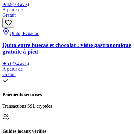
★
4.9
(78 avis)
À partir de
Gratuit
Quito, Ecuador
Quito entre huecas et chocolat : visite gastronomique
gratuite à pied
★
5.0
(34 avis)
À partir de
Gratuit
Paiements sécurisés
Transactions SSL cryptées
Guides locaux vérifiés