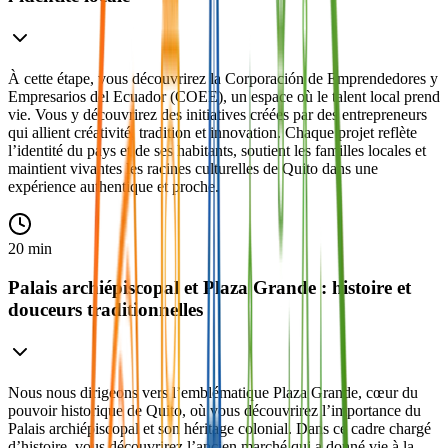
À cette étape, vous découvrirez la Corporación de Emprendedores y
Empresarios del Ecuador (COEE), un espace où le talent local prend
vie. Vous y découvrirez des initiatives créées par des entrepreneurs
qui allient créativité, tradition et innovation. Chaque projet reflète
l’identité du pays et de ses habitants, soutient les familles locales et
maintient vivantes les racines culturelles de Quito dans une
expérience authentique et proche.
20 min
Palais archiépiscopal et Plaza Grande : histoire et
douceurs traditionnelles
Nous nous dirigeons vers l’emblématique Plaza Grande, cœur du
pouvoir historique de Quito, où vous découvrirez l’importance du
Palais archiépiscopal et son héritage colonial. Dans ce cadre chargé
d’histoire, vous découvrirez l’ancien marché qui a donné vie à la