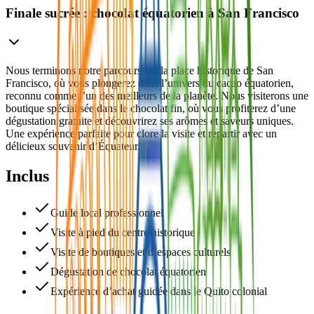
Finale sucrée : chocolat équatorien à San Francisco
Nous terminons notre parcours sur la place historique de San
Francisco, où vous plongerez dans l’univers du cacao équatorien,
reconnu comme l’un des meilleurs de la planète. Nous visiterons une
boutique spécialisée dans le chocolat fin, où vous profiterez d’une
dégustation gratuite et découvrirez ses arômes et saveurs uniques.
Une expérience parfaite pour clore la visite et repartir avec un
délicieux souvenir d’Équateur.
Inclus
Guide local professionnel
Visite à pied du centre historique
Visite de boutiques et d’espaces culturels
Dégustation de chocolat équatorien
Expérience d’achat guidée dans le Quito colonial