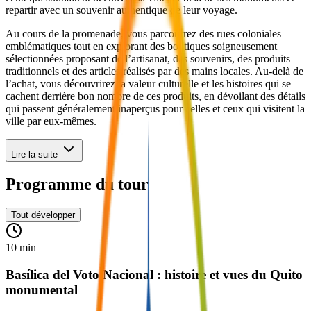
repartir avec un souvenir authentique de leur voyage.
Au cours de la promenade, vous parcourrez des rues coloniales
emblématiques tout en explorant des boutiques soigneusement
sélectionnées proposant de l’artisanat, des souvenirs, des produits
traditionnels et des articles réalisés par des mains locales. Au-delà de
l’achat, vous découvrirez la valeur culturelle et les histoires qui se
cachent derrière bon nombre de ces produits, en dévoilant des détails
qui passent généralement inaperçus pour celles et ceux qui visitent la
ville par eux-mêmes.
Lire la suite
Programme du tour
Tout développer
10 min
Basílica del Voto Nacional : histoire et vues du Quito
monumental