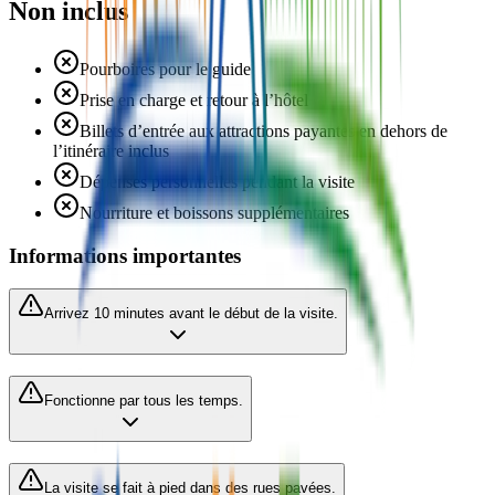
Non inclus
Pourboires pour le guide
Prise en charge et retour à l’hôtel
Billets d’entrée aux attractions payantes en dehors de
l’itinéraire inclus
Dépenses personnelles pendant la visite
Nourriture et boissons supplémentaires
Informations importantes
Arrivez 10 minutes avant le début de la visite.
Fonctionne par tous les temps.
La visite se fait à pied dans des rues pavées.