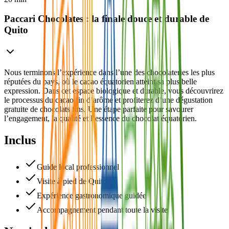
Paccari Chocolates : la finale douce et durable de
Quito
Nous terminons l’expérience dans l’une des chocolateries les plus
réputées du pays, où le cacao équatorien atteint sa plus belle
expression. Dans cet espace biologique et durable, vous découvrirez
le processus du cacao fin d’arôme et profiterez d’une dégustation
gratuite de chocolats fins. Une étape parfaite pour savourer
l’engagement, la qualité et l’essence du chocolat équatorien.
Inclus
Guide local professionnel
Visite à pied de Quito
Expérience gastronomique guidée
Accompagnement pendant toute la visite