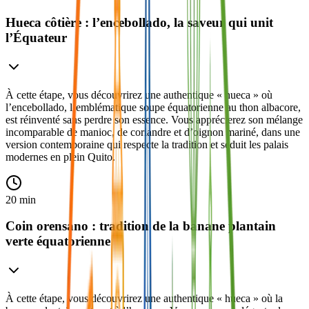
Hueca côtière : l’encebollado, la saveur qui unit
l’Équateur
À cette étape, vous découvrirez une authentique « hueca » où
l’encebollado, l’emblématique soupe équatorienne au thon albacore,
est réinventé sans perdre son essence. Vous apprécierez son mélange
incomparable de manioc, de coriandre et d’oignon mariné, dans une
version contemporaine qui respecte la tradition et séduit les palais
modernes en plein Quito.
20 min
Coin orensano : tradition de la banane plantain
verte équatorienne
À cette étape, vous découvrirez une authentique « hueca » où la