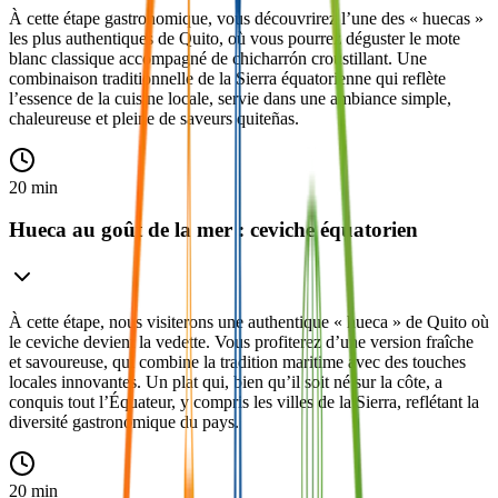
À cette étape gastronomique, vous découvrirez l’une des « huecas »
les plus authentiques de Quito, où vous pourrez déguster le mote
blanc classique accompagné de chicharrón croustillant. Une
combinaison traditionnelle de la Sierra équatorienne qui reflète
l’essence de la cuisine locale, servie dans une ambiance simple,
chaleureuse et pleine de saveurs quiteñas.
20 min
Hueca au goût de la mer : ceviche équatorien
À cette étape, nous visiterons une authentique « hueca » de Quito où
le ceviche devient la vedette. Vous profiterez d’une version fraîche
et savoureuse, qui combine la tradition maritime avec des touches
locales innovantes. Un plat qui, bien qu’il soit né sur la côte, a
conquis tout l’Équateur, y compris les villes de la Sierra, reflétant la
diversité gastronomique du pays.
20 min