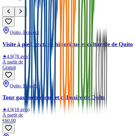
Quito, Ecuador
Visite à pied gratuite historique et culturelle de Quito
★
4.9
(78 avis)
À partir de
Gratuit
Quito, Ecuador
Tour gastronomique et culinaire de Quito
★
4.9
(18 avis)
À partir de
€60.00