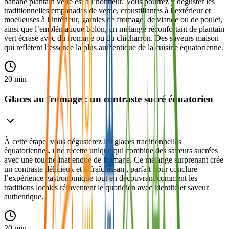
banane plantain verte est à l’honneur. Vous pourrez y déguster les
traditionnelles empanadas de verde, croustillantes à l’extérieur et
moelleuses à l’intérieur, garnies de fromage, de viande ou de poulet,
ainsi que l’emblématique bolón, un mélange réconfortant de plantain
vert écrasé avec du fromage ou du chicharrón. Des saveurs maison
qui reflètent l’essence la plus authentique de la cuisine équatorienne.
20 min
Glaces au fromage : un contraste sucré équatorien
À cette étape, vous dégusterez les glaces traditionnelles
équatoriennes, une recette unique qui combine des saveurs sucrées
avec une touche inattendue de fromage. Ce mélange surprenant crée
un contraste délicieux et rafraîchissant, parfait pour conclure
l’expérience gastronomique tout en découvrant comment les
traditions locales réinventent le quotidien avec identité et saveur
authentique.
20 min