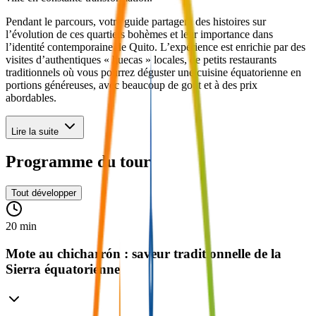
Pendant le parcours, votre guide partagera des histoires sur
l’évolution de ces quartiers bohèmes et leur importance dans
l’identité contemporaine de Quito. L’expérience est enrichie par des
visites d’authentiques « huecas » locales, de petits restaurants
traditionnels où vous pourrez déguster une cuisine équatorienne en
portions généreuses, avec beaucoup de goût et à des prix
abordables.
Lire la suite
Programme du tour
Tout développer
20 min
Mote au chicharrón : saveur traditionnelle de la
Sierra équatorienne