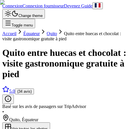
Connexion
Connexion fournisseur
Devenez Guide
Change theme
Toggle menu
Accueil
Équateur
Quito
Quito entre huecas et chocolat :
visite gastronomique gratuite à pied
Quito entre huecas et chocolat :
visite gastronomique gratuite à
pied
5.0
(34 avis)
Basé sur les avis de passagers sur TripAdvisor
•
Quito
,
Équateur
Voir toutes les photos