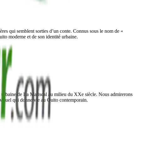
ières qui semblent sorties d’un conte. Connus sous le nom de «
uito moderne et de son identité urbaine.
tion urbaine de La Mariscal au milieu du XXe siècle. Nous admirerons
 visuel qui donne vie au Quito contemporain.