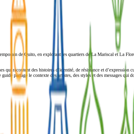
ontemporain de Quito, en explorant les quartiers de La Mariscal et La Flor
s qui racontent des histoires d’identité, de résistance et d’expression 
re guide partage le contexte des artistes, des styles et des messages qui d