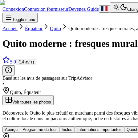
Connexion
Connexion fournisseur
Devenez Guide
Chang
Toggle menu
Accueil
Équateur
Quito
Quito moderne : fresques murales, ar
Quito moderne : fresques murales
5.0
(14 avis)
Basé sur les avis de passagers sur TripAdvisor
•
Quito
,
Équateur
Voir toutes les photos
Découvrez le Quito le plus créatif en marchant parmi des fresques vibr
et culture locale dans un parcours authentique, riche en histoires à ch
Aperçu
Programme du tour
Inclus
Informations importantes
Quest