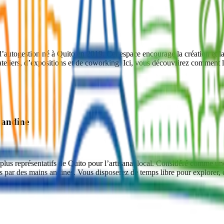
utogestion né à Quito en 2019. Cet espace encourage la création et la di
eliers, d’expositions et de coworking. Ici, vous découvrirez comment la 
e andine
s plus représentatifs de Quito pour l’artisanat local. Considéré comme 
sés par des mains andines. Vous disposerez de temps libre pour explorer, c