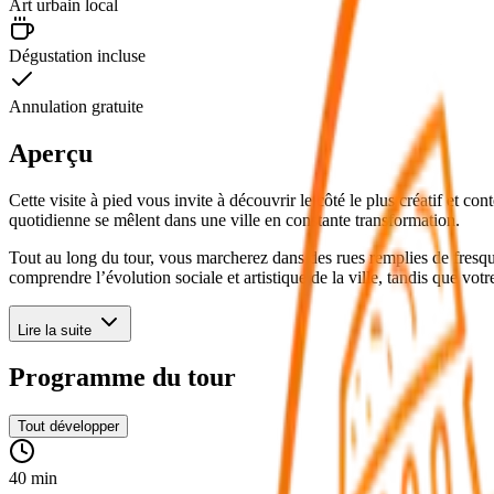
Art urbain local
Dégustation incluse
Annulation gratuite
Aperçu
Cette visite à pied vous invite à découvrir le côté le plus créatif et c
quotidienne se mêlent dans une ville en constante transformation.
Tout au long du tour, vous marcherez dans des rues remplies de fresque
comprendre l’évolution sociale et artistique de la ville, tandis que vot
Lire la suite
Programme du tour
Tout développer
40 min