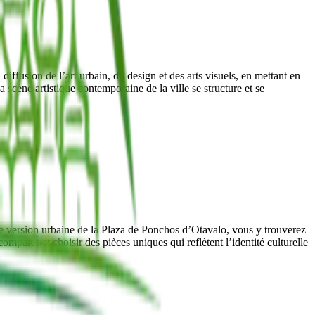
ffusion de l’art urbain, du design et des arts visuels, en mettant en
scène artistique contemporaine de la ville se structure et se
une version urbaine de la Plaza de Ponchos d’Otavalo, vous y trouverez
omparer et choisir des pièces uniques qui reflètent l’identité culturelle