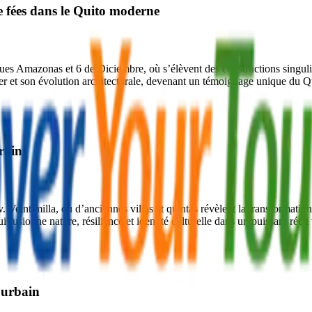
e fées dans le Quito moderne
nues Amazonas et 6 de Diciembre, où s’élèvent des constructions singul
ier et son évolution architecturale, devenant un témoignage unique du Q
rain
v. Veintimilla, où d’anciennes villas et quintas révèlent la transforma
sionne nature, résilience et identité culturelle dans un puissant récit
t urbain