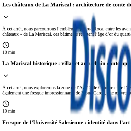
Les châteaux de La Mariscal : architecture de conte d
À cet arrêt, nous parcourrons l’emblématique rue Roca, entre les ave
châteaux » de La Mariscal, ces bâtiments reflètent l’âge d’or du quart
10 min
La Mariscal historique : villas et art urbain contempo
À cet arrêt, nous explorerons la zone de l’Av. 12 de Octubre et de l’A
également une fresque impressionnante de Mona Caron, une œuvre qui fu
10 min
Fresque de l’Université Salesienne : identité dans l’ar