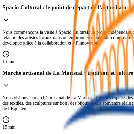
Spacio Cultural : le point de départ de l’art urbain
Nous commençons la visite à Spacio Cultural, un projet indépendant d’a
relation des artistes locaux dans un environnement créatif composé d’at
développe grâce à la collaboration et à l’innovation.
15 min
Marché artisanal de La Mariscal : tradition et cultur
Nous visitons le marché artisanal de La Mariscal, l’un des espaces le
des textiles, des sculptures sur bois, des bijoux et des souvenirs réali
de l’Équateur.
15 min