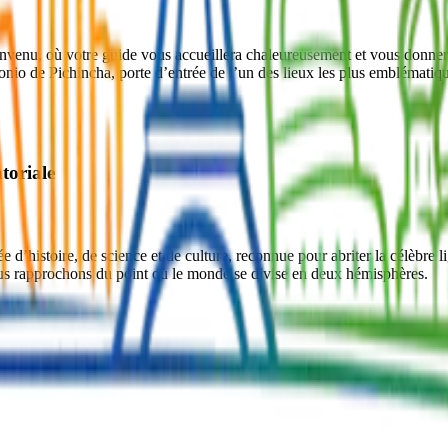
enu, où votre guide vous accueillera chaleureusement et vous donnera 
tonio de Pichincha, porte d’entrée de l’un des lieux les plus emblémati
toriale
’histoire, de science et de culture, reconnue pour abriter la célèbre l
ous rapprochons du point où le monde se divise en deux hémisphères.