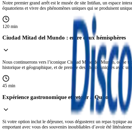
Notre premier grand arrêt est le musée de site Intiñan, un espace intera
équatoriens et vivre des phénomènes uniques qui se produisent uniquem
120 min
Ciudad Mitad del Mundo : entre deux hémisphères
Nous continuerons vers l’iconique Ciudad Mitad del Mundo, où se trou
historique et géographique, et de prendre des photos uniques avec un
45 min
Expérience gastronomique et retour à Quito
Si votre option inclut le déjeuner, vous dégusterez un repas typique 
emportant avec vous des souvenirs inoubliables d’avoir été littéralem