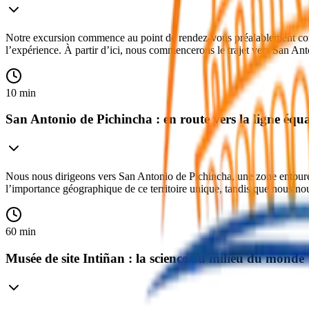
Notre excursion commence au point de rendez-vous préalablement conv
l’expérience. À partir d’ici, nous commencerons le trajet vers San An
10 min
San Antonio de Pichincha : en route vers la ligne équa
Nous nous dirigeons vers San Antonio de Pichincha, une zone entourée d
l’importance géographique de ce territoire unique, tandis que nous n
60 min
Musée de site Intiñan : la science au milieu du monde