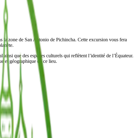
ns la zone de San Antonio de Pichincha. Cette excursion vous fera
planète.
si que des espaces culturels qui reflètent l’identité de l’Équateur.
ue et géographique de ce lieu.