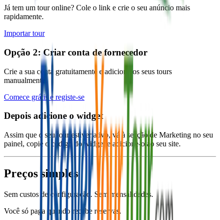
Já tem um tour online? Cole o link e crie o seu anúncio mais
rapidamente.
Importar tour
Opção 2: Criar conta de fornecedor
Crie a sua conta gratuitamente e adicione os seus tours
manualmente.
Comece grátis e registe-se
Depois adicione o widget
Assim que o seu tour estiver ativo, vá à secção de Marketing no seu
painel, copie o código do widget e adicione-o ao seu site.
Preços simples
Sem custos de configuração. Sem mensalidades.
Você só paga quando recebe reservas.