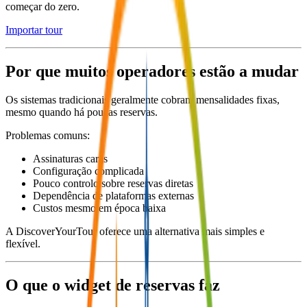
começar do zero.
Importar tour
Por que muitos operadores estão a mudar
Os sistemas tradicionais geralmente cobram mensalidades fixas,
mesmo quando há poucas reservas.
Problemas comuns:
Assinaturas caras
Configuração complicada
Pouco controlo sobre reservas diretas
Dependência de plataformas externas
Custos mesmo em época baixa
A DiscoverYourTour oferece uma alternativa mais simples e
flexível.
O que o widget de reservas faz