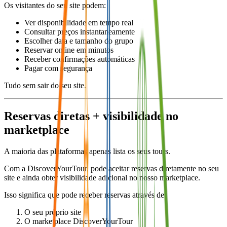
Os visitantes do seu site podem:
Ver disponibilidade em tempo real
Consultar preços instantaneamente
Escolher data e tamanho do grupo
Reservar online em minutos
Receber confirmações automáticas
Pagar com segurança
Tudo sem sair do seu site.
Reservas diretas + visibilidade no
marketplace
A maioria das plataformas apenas lista os seus tours.
Com a DiscoverYourTour, pode aceitar reservas diretamente no seu
site e ainda obter visibilidade adicional no nosso marketplace.
Isso significa que pode receber reservas através de:
O seu próprio site
O marketplace DiscoverYourTour