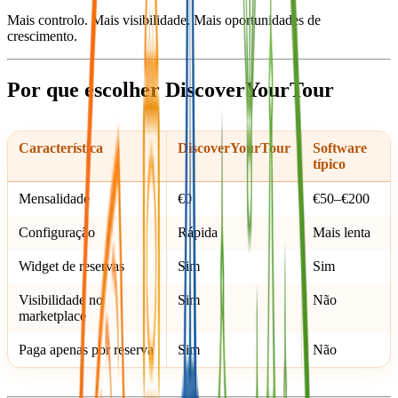
Mais controlo. Mais visibilidade. Mais oportunidades de
crescimento.
Por que escolher DiscoverYourTour
Característica
DiscoverYourTour
Software
típico
Mensalidade
€0
€50–€200
Configuração
Rápida
Mais lenta
Widget de reservas
Sim
Sim
Visibilidade no
Sim
Não
marketplace
Paga apenas por reserva
Sim
Não