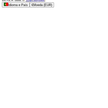
Idioma e País
€
Moeda
(
EUR
)