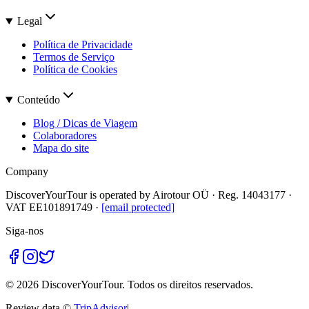
Legal
Política de Privacidade
Termos de Serviço
Política de Cookies
Conteúdo
Blog / Dicas de Viagem
Colaboradores
Mapa do site
Company
DiscoverYourTour is operated by
Airotour OÜ
· Reg.
14043177
·
VAT
EE101891749
·
[email protected]
Siga-nos
© 2026 DiscoverYourTour. Todos os direitos reservados.
Review data ©
TripAdvisor
|