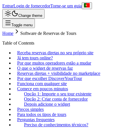
Entrar
Login de fornecedor
Torne-se um guia
Change theme
Toggle menu
Home
Software de Reservas de Tours
Table of Contents
Receba reservas diretas no seu próprio site
Já tem tours online?
Por que muitos operadores estão a mudar
O que o widget de reservas faz
Reservas diretas + visibilidade no marketplace
Por que escolher DiscoverYourTour
Funciona com qualquer site
Comece em poucos minutos
Opção 1: Importe o seu tour existente
Opção 2: Criar conta de fornecedor
Depois adicione o widget
Preços simples
Para todos os tipos de tours
Perguntas frequentes
Preciso de conhecimentos técnicos?