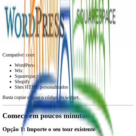
Compatível com:
WordPress
Wix
Squarespace
Shopify
Sites HTML personalizados
Basta copiar e colar o código do widget.
Comece em poucos minutos
Opção 1: Importe o seu tour existente