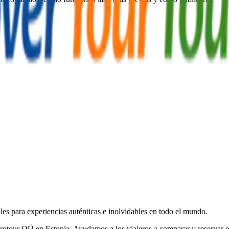
les para experiencias auténticas e inolvidables en todo el mundo.
tour OÜ en Estonia. Ayudamos a los viajeros a comparar y reservar exp