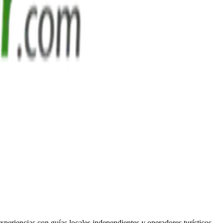
eriencias con guías locales independientes y operadores turísticos.