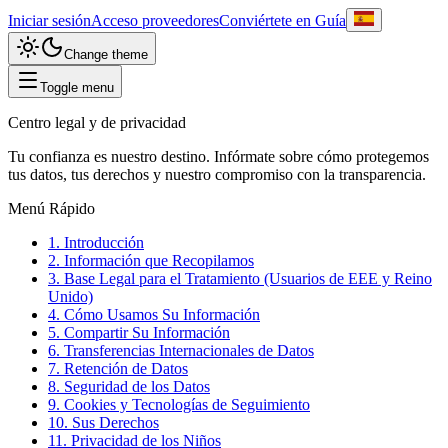
Iniciar sesión
Acceso proveedores
Conviértete en Guía
Change theme
Toggle menu
Centro legal y de privacidad
Tu confianza es nuestro destino. Infórmate sobre cómo protegemos
tus datos, tus derechos y nuestro compromiso con la transparencia.
Menú Rápido
1. Introducción
2. Información que Recopilamos
3. Base Legal para el Tratamiento (Usuarios de EEE y Reino
Unido)
4. Cómo Usamos Su Información
5. Compartir Su Información
6. Transferencias Internacionales de Datos
7. Retención de Datos
8. Seguridad de los Datos
9. Cookies y Tecnologías de Seguimiento
10. Sus Derechos
11. Privacidad de los Niños