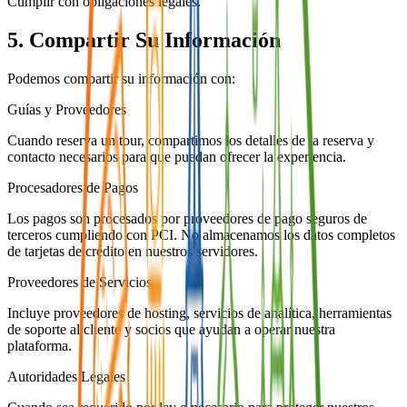
Cumplir con obligaciones legales.
5. Compartir Su Información
Podemos compartir su información con:
Guías y Proveedores
Cuando reserva un tour, compartimos los detalles de la reserva y
contacto necesarios para que puedan ofrecer la experiencia.
Procesadores de Pagos
Los pagos son procesados por proveedores de pago seguros de
terceros cumpliendo con PCI. No almacenamos los datos completos
de tarjetas de crédito en nuestros servidores.
Proveedores de Servicios
Incluye proveedores de hosting, servicios de analítica, herramientas
de soporte al cliente y socios que ayudan a operar nuestra
plataforma.
Autoridades Legales