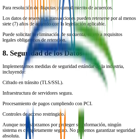
Para resolución de disputas y cumplimiento de acuerdos.
Los datos de reservas y transacciones pueden retenerse por al menos
siete (7) años de acuerdo con la legislación aplicable.
Puede solicitar la eliminación de su cuenta, sujeto a requisitos
legales obligatorios de retención.
8. Seguridad de los Datos
Implementamos medidas de seguridad estándar de la industria,
incluyendo:
Cifrado en tránsito (TLS/SSL).
Infraestructura de servidores segura.
Procesamiento de pagos cumpliendo con PCI.
Controles de acceso restringido.
Aunque nos esforzamos por proteger su información, ningún
sistema es completamente seguro. No podemos garantizar seguridad
absoluta.