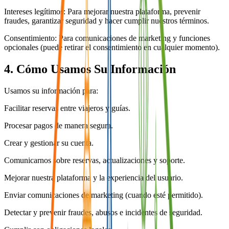
Intereses legítimos: Para mejorar nuestra plataforma, prevenir
fraudes, garantizar seguridad y hacer cumplir nuestros términos.
Consentimiento: Para comunicaciones de marketing y funciones
opcionales (puede retirar el consentimiento en cualquier momento).
4. Cómo Usamos Su Información
Usamos su información para:
Facilitar reservas entre viajeros y guías.
Procesar pagos de manera segura.
Crear y gestionar su cuenta.
Comunicarnos sobre reservas, actualizaciones y soporte.
Mejorar nuestra plataforma y la experiencia del usuario.
Enviar comunicaciones de marketing (cuando esté permitido).
Detectar y prevenir fraudes, abusos e incidentes de seguridad.