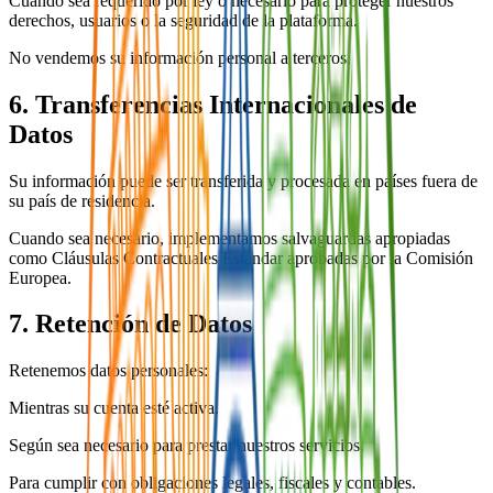
Cuando sea requerido por ley o necesario para proteger nuestros
derechos, usuarios o la seguridad de la plataforma.
No vendemos su información personal a terceros.
6. Transferencias Internacionales de
Datos
Su información puede ser transferida y procesada en países fuera de
su país de residencia.
Cuando sea necesario, implementamos salvaguardas apropiadas
como Cláusulas Contractuales Estándar aprobadas por la Comisión
Europea.
7. Retención de Datos
Retenemos datos personales:
Mientras su cuenta esté activa.
Según sea necesario para prestar nuestros servicios.
Para cumplir con obligaciones legales, fiscales y contables.