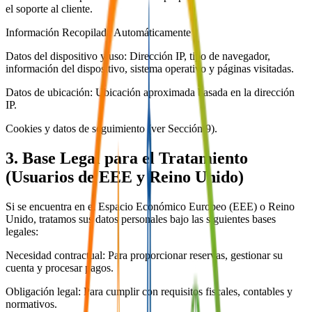
el soporte al cliente.
Información Recopilada Automáticamente
Datos del dispositivo y uso: Dirección IP, tipo de navegador,
información del dispositivo, sistema operativo y páginas visitadas.
Datos de ubicación: Ubicación aproximada basada en la dirección
IP.
Cookies y datos de seguimiento (ver Sección 9).
3. Base Legal para el Tratamiento
(Usuarios de EEE y Reino Unido)
Si se encuentra en el Espacio Económico Europeo (EEE) o Reino
Unido, tratamos sus datos personales bajo las siguientes bases
legales:
Necesidad contractual: Para proporcionar reservas, gestionar su
cuenta y procesar pagos.
Obligación legal: Para cumplir con requisitos fiscales, contables y
normativos.