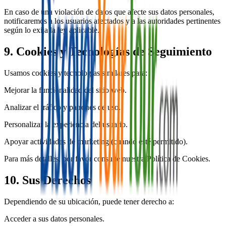
En caso de una violación de datos que afecte sus datos personales,
notificaremos a los usuarios afectados y a las autoridades pertinentes
según lo exija la ley aplicable.
9. Cookies y Tecnologías de Seguimiento
Usamos cookies y tecnologías similares para:
Mejorar la funcionalidad del sitio web.
Analizar el tráfico y patrones de uso.
Personalizar la experiencia del usuario.
Apoyar actividades de marketing (cuando esté permitido).
Para más detalles, por favor consulte nuestra Política de Cookies.
10. Sus Derechos
Dependiendo de su ubicación, puede tener derecho a:
Acceder a sus datos personales.