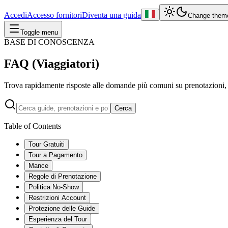
Accedi
Accesso fornitori
Diventa una guida
Change them
Toggle menu
BASE DI CONOSCENZA
FAQ (Viaggiatori)
Trova rapidamente risposte alle domande più comuni su prenotazioni, p
Cerca
Table of Contents
Tour Gratuiti
Tour a Pagamento
Mance
Regole di Prenotazione
Politica No-Show
Restrizioni Account
Protezione delle Guide
Esperienza del Tour