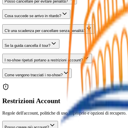
Posso cancellare per evitare penalità?
Cosa succede se arrivo in ritardo?
C'è una scadenza per cancellare senza penalità?
Se la guida cancella il tour?
I no-show ripetuti portano a restrizioni account?
Come vengono tracciati i no-show?
Restrizioni Account
Regole dell'account, politiche di uso improprio e opzioni di recupero.
Posso creare più account?