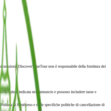
 assicurazioni. DiscoverYourTour non è responsabile della fornitura dei
 nella valuta indicata nell’annuncio e possono includere tasse e
ra Politica di Rimborso e dalle specifiche politiche di cancellazione di