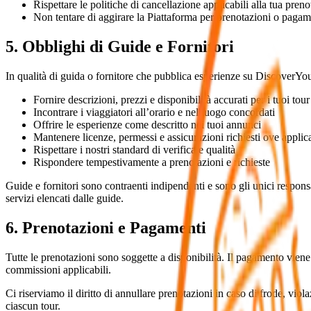
Rispettare le politiche di cancellazione applicabili alla tua pren
Non tentare di aggirare la Piattaforma per prenotazioni o pagame
5. Obblighi di Guide e Fornitori
In qualità di guida o fornitore che pubblica esperienze su DiscoverYour
Fornire descrizioni, prezzi e disponibilità accurati per i tuoi tour
Incontrare i viaggiatori all’orario e nel luogo concordati
Offrire le esperienze come descritto nei tuoi annunci
Mantenere licenze, permessi e assicurazioni richiesti ove applic
Rispettare i nostri standard di verifica e qualità
Rispondere tempestivamente a prenotazioni e richieste
Guide e fornitori sono contraenti indipendenti e sono gli unici responsa
servizi elencati dalle guide.
6. Prenotazioni e Pagamenti
Tutte le prenotazioni sono soggette a disponibilità. Il pagamento viene 
commissioni applicabili.
Ci riserviamo il diritto di annullare prenotazioni in caso di frode, viola
ciascun tour.