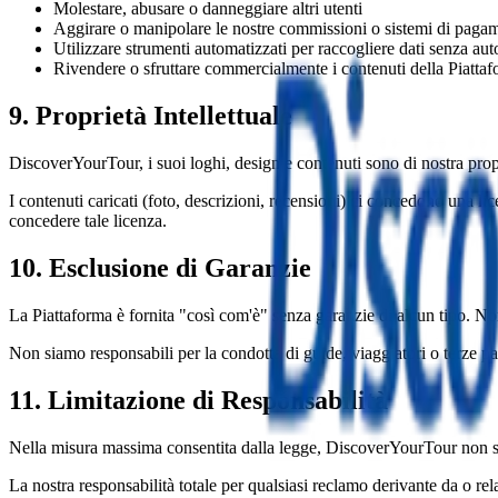
Molestare, abusare o danneggiare altri utenti
Aggirare o manipolare le nostre commissioni o sistemi di paga
Utilizzare strumenti automatizzati per raccogliere dati senza au
Rivendere o sfruttare commercialmente i contenuti della Piatta
9. Proprietà Intellettuale
DiscoverYourTour, i suoi loghi, design e contenuti sono di nostra propri
I contenuti caricati (foto, descrizioni, recensioni) ci concedono una lice
concedere tale licenza.
10. Esclusione di Garanzie
La Piattaforma è fornita "così com'è" senza garanzie di alcun tipo. No
Non siamo responsabili per la condotta di guide, viaggiatori o terze par
11. Limitazione di Responsabilità
Nella misura massima consentita dalla legge, DiscoverYourTour non sarà 
La nostra responsabilità totale per qualsiasi reclamo derivante da o re