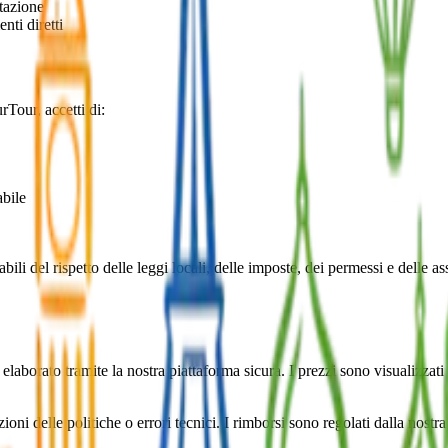
otazione
nti diretti
Tour, accetti di:
abile
bili del rispetto delle leggi locali, delle imposte, dei permessi e delle
elaborato tramite la nostra piattaforma sicura. I prezzi sono visualizzati
zioni delle politiche o errori tecnici. I rimborsi sono regolati dalla nost