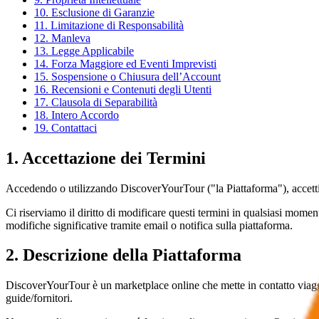
10. Esclusione di Garanzie
11. Limitazione di Responsabilità
12. Manleva
13. Legge Applicabile
14. Forza Maggiore ed Eventi Imprevisti
15. Sospensione o Chiusura dell’Account
16. Recensioni e Contenuti degli Utenti
17. Clausola di Separabilità
18. Intero Accordo
19. Contattaci
1. Accettazione dei Termini
Accedendo o utilizzando DiscoverYourTour ("la Piattaforma"), accetti di
Ci riserviamo il diritto di modificare questi termini in qualsiasi mome
modifiche significative tramite email o notifica sulla piattaforma.
2. Descrizione della Piattaforma
DiscoverYourTour è un marketplace online che mette in contatto viaggia
guide/fornitori.