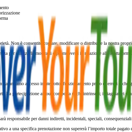
mento
torizzazione
forma
età. Non è consentito copiare, modificare o distribuire la nostra propriet
nza per utilizzarli, mostrarli e promuoverli in relazione alla Piattaforma. 
n garantiamo accesso ininterrotto, funzionamento privo di errori o che g
ti. La partecipazione ai tour comporta rischi intrinseci; i viaggiatori si
responsabile per danni indiretti, incidentali, speciali, consequenziali o
lativo a una specifica prenotazione non supererà l’importo totale pagato d