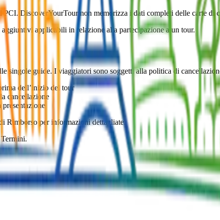
rd PCI. DiscoverYourTour non memorizza i dati completi delle carte di cre
 aggiuntivi applicabili in relazione alla partecipazione a un tour.
alle singole guide. I viaggiatori sono soggetti alla politica di cancellaz
rima dell’inizio del tour
la cancellazione
a presentazione
 di Rimborso per informazioni dettagliate.
 Termini.