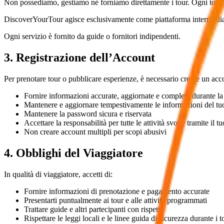
Non possediamo, gestiamo né forniamo direttamente i tour. Ogni tour è f
DiscoverYourTour agisce esclusivamente come piattaforma intermediaria
Ogni servizio è fornito da guide o fornitori indipendenti.
3. Registrazione dell’Account
Per prenotare tour o pubblicare esperienze, è necessario creare un acco
Fornire informazioni accurate, aggiornate e complete durante la
Mantenere e aggiornare tempestivamente le informazioni del tu
Mantenere la password sicura e riservata
Accettare la responsabilità per tutte le attività svolte tramite il 
Non creare account multipli per scopi abusivi
4. Obblighi del Viaggiatore
In qualità di viaggiatore, accetti di:
Fornire informazioni di prenotazione e pagamento accurate
Presentarti puntualmente ai tour e alle attività programmati
Trattare guide e altri partecipanti con rispetto
Rispettare le leggi locali e le linee guida di sicurezza durante i t