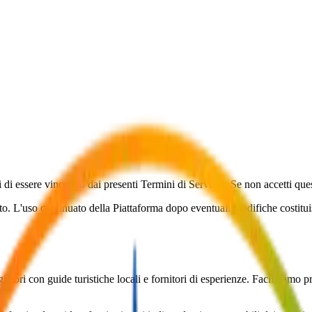
 essere vincolato dai presenti Termini di Servizio. Se non accetti questi
nto. L'uso continuato della Piattaforma dopo eventuali modifiche costitui
tori con guide turistiche locali e fornitori di esperienze. Facilitiamo 