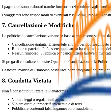
I pagamenti sono elaborati tramite fornitori terzi conformi agli standa
I viaggiatori sono responsabili di eventuali tasse locali, imposte o costi
7. Cancellazioni e Modifiche
Le politiche di cancellazione variano in base al tour e sono stabilite d
Cancellazione gratuita: Disponibile entro il periodo specificato p
Rimborso parziale: Può essere applicato in base al momento del
Nessun rimborso: Si applica per cancellazioni tardive o mancat
Si prega di consultare le nostre Opzioni di Cancellazione e la Politica
La nostra Politica di Rimborso costituisce parte integrante dei presenti
8. Condotta Vietata
Non è consentito utilizzare la Piattaforma per:
Violare leggi o regolamenti applicabili
Violare diritti di proprietà intellettuale di terzi
Pubblicare contenuti falsi, ingannevoli o fraudolenti