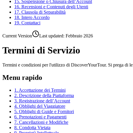
15. Sospensione o Chiusura dell’Account
16. Recensioni e Contenuti degli Utenti
17. Clausola di Separabilità
18. Intero Accordo
19. Contattaci
Current Version
Last updated:
Febbraio 2026
Termini di Servizio
Termini e condizioni per l'utilizzo di DiscoverYourTour. Si prega di l
Menu rapido
1. Accettazione dei Termini
2. Descrizione della Piattaforma
3. Registrazione dell’Account
4. Obblighi del Viaggiatore
5. Obblighi di Guide e Fornitori
6. Prenotazioni e Pagamenti
7. Cancellazioni e Modifiche
8. Condotta Vietata
9. Proprietà Intellettuale