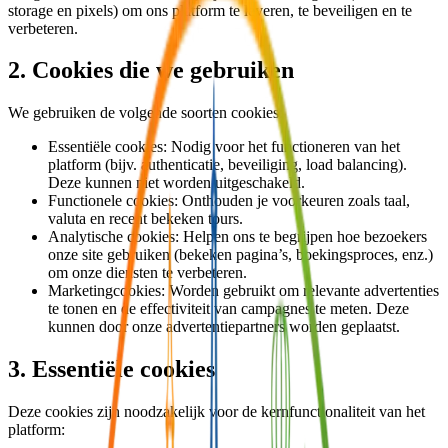
storage en pixels) om ons platform te leveren, te beveiligen en te
verbeteren.
2. Cookies die we gebruiken
We gebruiken de volgende soorten cookies:
Essentiële cookies: Nodig voor het functioneren van het
platform (bijv. authenticatie, beveiliging, load balancing).
Deze kunnen niet worden uitgeschakeld.
Functionele cookies: Onthouden je voorkeuren zoals taal,
valuta en recent bekeken tours.
Analytische cookies: Helpen ons te begrijpen hoe bezoekers
onze site gebruiken (bekeken pagina’s, boekingsproces, enz.)
om onze diensten te verbeteren.
Marketingcookies: Worden gebruikt om relevante advertenties
te tonen en de effectiviteit van campagnes te meten. Deze
kunnen door onze advertentiepartners worden geplaatst.
3. Essentiële cookies
Deze cookies zijn noodzakelijk voor de kernfunctionaliteit van het
platform: