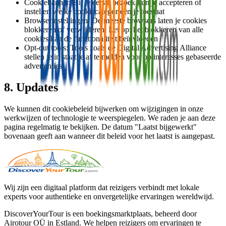
Cookiebanner: Bij je eerste bezoek kun je accepteren of
instellen welke cookiecategorieën je toestaat
Browserinstellingen: De meeste browsers laten je cookies
blokkeren of verwijderen. Let op: het blokkeren van alle
cookies kan de functionaliteit beïnvloeden
Opt-out tools: Tools zoals de Digital Advertising Alliance
stellen je in staat je af te melden voor op interesses gebaseerde
advertenties
8. Updates
We kunnen dit cookiebeleid bijwerken om wijzigingen in onze
werkwijzen of technologie te weerspiegelen. We raden je aan deze
pagina regelmatig te bekijken. De datum "Laatst bijgewerkt"
bovenaan geeft aan wanneer dit beleid voor het laatst is aangepast.
Wij zijn een digitaal platform dat reizigers verbindt met lokale
experts voor authentieke en onvergetelijke ervaringen wereldwijd.
DiscoverYourTour is een boekingsmarktplaats, beheerd door
Airotour OÜ in Estland. We helpen reizigers om ervaringen te