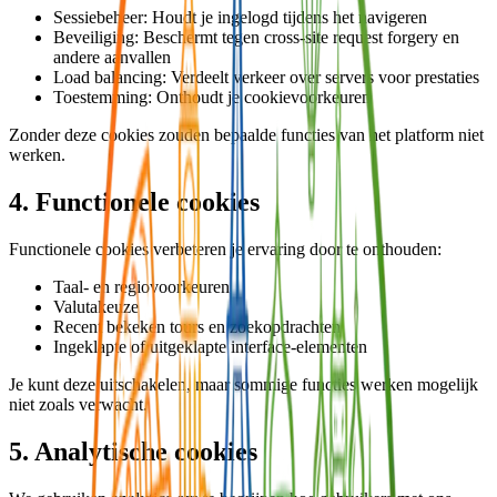
Sessiebeheer: Houdt je ingelogd tijdens het navigeren
Beveiliging: Beschermt tegen cross-site request forgery en
andere aanvallen
Load balancing: Verdeelt verkeer over servers voor prestaties
Toestemming: Onthoudt je cookievoorkeuren
Zonder deze cookies zouden bepaalde functies van het platform niet
werken.
4. Functionele cookies
Functionele cookies verbeteren je ervaring door te onthouden:
Taal- en regiovoorkeuren
Valutakeuze
Recent bekeken tours en zoekopdrachten
Ingeklapte of uitgeklapte interface-elementen
Je kunt deze uitschakelen, maar sommige functies werken mogelijk
niet zoals verwacht.
5. Analytische cookies