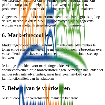
We gebruiken analytics om te begrijpen hoe gebruikers met ons
platform omgaan. Dit helpt ons ons ontwerp te verbeteren,
problemen op te lossen en de boekingservaring te optimaliseren.
Gegevens kunnen onder meer omvatten: bezochte pagina’s, tijd op
de site, herkomst van verkeer en apparaattype. Deze gegevens
worden waar mogelijk geaggregeerd en geanonimiseerd.
6. Marketingcookies
Marketingcookies worden gebruikt om relevante advertenties te
tonen en de effectiviteit ervan te meten. Ze kunnen je bezoeken over
verschillende websites volgen om een profiel van je interesses op te
bouwen.
Je kunt je afmelden voor marketingcookies via onze
cookievoorkeuren of je browserinstellingen. Afmelden kan leiden tot
minder relevante advertenties, maar heeft geen invloed op de
kernfunctionaliteit van het platform.
7. Beheer van je voorkeuren
Je kunt cookies op verschillende manieren beheren: