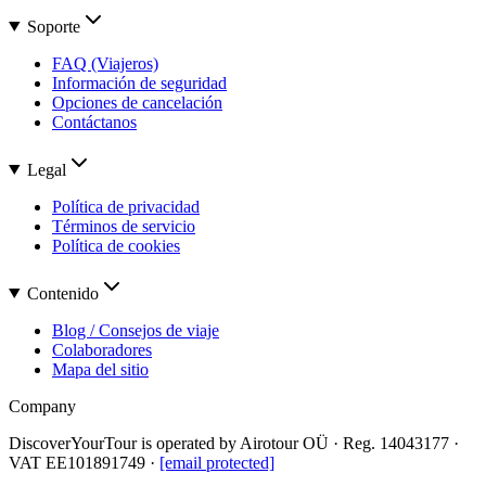
Soporte
FAQ (Viajeros)
Información de seguridad
Opciones de cancelación
Contáctanos
Legal
Política de privacidad
Términos de servicio
Política de cookies
Contenido
Blog / Consejos de viaje
Colaboradores
Mapa del sitio
Company
DiscoverYourTour is operated by
Airotour OÜ
· Reg.
14043177
·
VAT
EE101891749
·
[email protected]