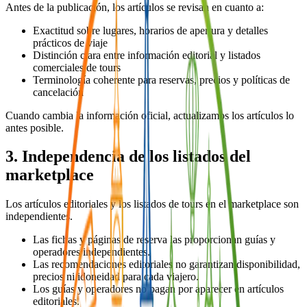
Antes de la publicación, los artículos se revisan en cuanto a:
Exactitud sobre lugares, horarios de apertura y detalles
prácticos de viaje
Distinción clara entre información editorial y listados
comerciales de tours
Terminología coherente para reservas, precios y políticas de
cancelación
Cuando cambia la información oficial, actualizamos los artículos lo
antes posible.
3. Independencia de los listados del
marketplace
Los artículos editoriales y los listados de tours en el marketplace son
independientes.
Las fichas y páginas de reserva las proporcionan guías y
operadores independientes.
Las recomendaciones editoriales no garantizan disponibilidad,
precios ni idoneidad para cada viajero.
Los guías y operadores no pagan por aparecer en artículos
editoriales.