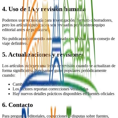
4. Uso de IA y revisión humana
Podemos usar tecnología para investigación, formato o borradores,
pero los artículos publicados son revisados por nuestro equipo
editorial antes de publicarse.
No publicamos contenido automatizado sin revisar como consejo de
viaje definitivo.
5. Actualizaciones y revisiones
Los artículos incluyen una fecha de revisión cuando se actualizan de
forma significativa. Revisamos guías populares periódicamente
cuando:
Cambia la información del destino
Los lectores reportan correcciones verificadas
Hay nuevos detalles prácticos disponibles en fuentes oficiales
6. Contacto
Para preguntas editoriales, correcciones o disputas sobre fuentes,