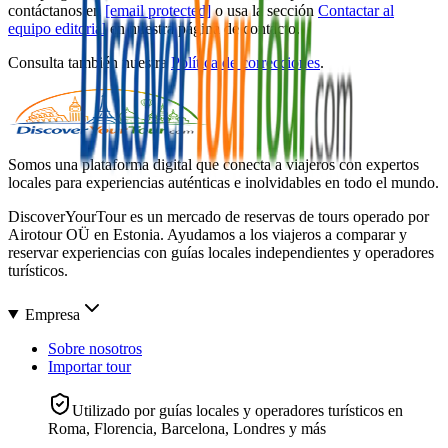
contáctanos en
[email protected]
o usa la sección
Contactar al
equipo editorial
en nuestra página de contacto.
Consulta también nuestra
Política de correcciones
.
Somos una plataforma digital que conecta a viajeros con expertos
locales para experiencias auténticas e inolvidables en todo el mundo.
DiscoverYourTour es un mercado de reservas de tours operado por
Airotour OÜ en Estonia. Ayudamos a los viajeros a comparar y
reservar experiencias con guías locales independientes y operadores
turísticos.
Empresa
Sobre nosotros
Importar tour
Utilizado por guías locales y operadores turísticos en
Roma, Florencia, Barcelona, Londres y más